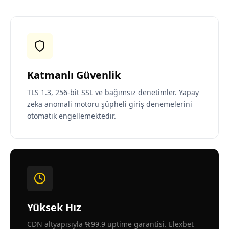
Katmanlı Güvenlik
TLS 1.3, 256-bit SSL ve bağımsız denetimler. Yapay
zeka anomali motoru şüpheli giriş denemelerini
otomatik engellemektedir.
Yüksek Hız
CDN altyapısıyla %99.9 uptime garantisi. Elexbet