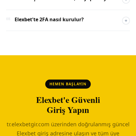
tüm özelliklere erişebilirsiniz.
adres üzerinden Kayıt Ol butonuna tıklayın, formu
doldurun ve e-posta veya SMS doğrulamasını
tamamlayın. Hesabınız hemen aktif olur ve hoş geldin
Elexbet giriş ekranındaki "Şifremi Unuttum"
08
Elexbet'te 2FA nasıl kurulur?
avantajlarına anında kavuşursunuz.
bağlantısına tıklayın. Üyelik e-posta adresinize
sıfırlama bağlantısı gönderilecektir. Bağlantı 15 dakika
geçerlidir. E-posta gelmezse spam klasörünüzü
Elexbet hesabınıza giriş yapın, sağ üstteki profil
kontrol edin; sorun devam ederse Elexbet canlı
menüsünden Güvenlik Ayarları'na gidin ve İki Faktörlü
desteğe başvurun.
Doğrulama seçeneğini aktif hale getirin. SMS veya
authenticator uygulama seçeneklerinden birini tercih
edin. SMS'e kıyasla authenticator uygulaması (Google,
Microsoft) SIM swap saldırılarına karşı çok daha
güvenlidir.
HEMEN BAŞLAYIN
Elexbet'e Güvenli
Giriş Yapın
tr.elexbetgir.com üzerinden doğrulanmış güncel
Elexbet giriş adresine ulaşın ve tüm üye