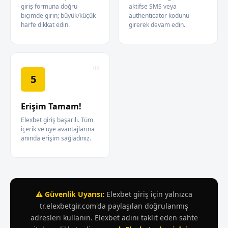
giriş formuna doğru
aktifse SMS veya
biçimde girin; büyük/küçük
authenticator kodunu
harfe dikkat edin.
girerek devam edin.
5
Erişim Tamam!
Elexbet giriş başarılı. Tüm
içerik ve üye avantajlarına
anında erişim sağladınız.
⚠ Güvenlik Uyarısı:
Elexbet giriş için yalnızca
tr.elexbetgir.com'da paylaşılan doğrulanmış
adresleri kullanın. Elexbet adını taklit eden sahte