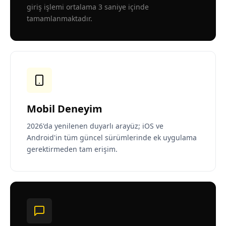
giriş işlemi ortalama 3 saniye içinde
tamamlanmaktadır.
Mobil Deneyim
2026'da yenilenen duyarlı arayüz; iOS ve
Android'in tüm güncel sürümlerinde ek uygulama
gerektirmeden tam erişim.