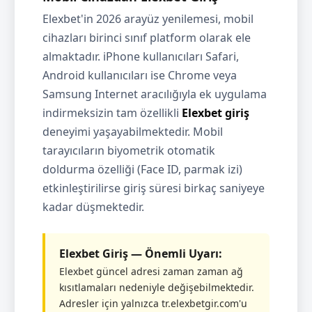
Elexbet'in 2026 arayüz yenilemesi, mobil
cihazları birinci sınıf platform olarak ele
almaktadır. iPhone kullanıcıları Safari,
Android kullanıcıları ise Chrome veya
Samsung Internet aracılığıyla ek uygulama
indirmeksizin tam özellikli
Elexbet giriş
deneyimi yaşayabilmektedir. Mobil
tarayıcıların biyometrik otomatik
doldurma özelliği (Face ID, parmak izi)
etkinleştirilirse giriş süresi birkaç saniyeye
kadar düşmektedir.
Elexbet Giriş — Önemli Uyarı:
Elexbet güncel adresi zaman zaman ağ
kısıtlamaları nedeniyle değişebilmektedir.
Adresler için yalnızca tr.elexbetgir.com'u