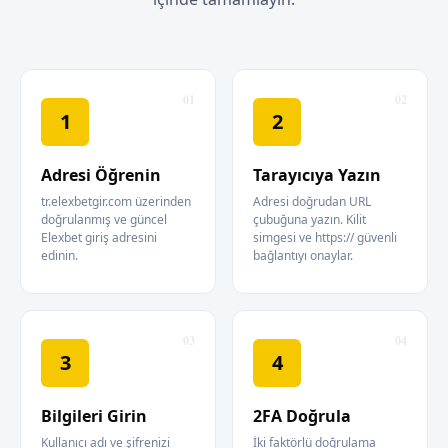
1
2
Adresi Öğrenin
Tarayıcıya Yazın
tr.elexbetgir.com üzerinden
Adresi doğrudan URL
doğrulanmış ve güncel
çubuğuna yazın. Kilit
Elexbet giriş adresini
simgesi ve https:// güvenli
edinin.
bağlantıyı onaylar.
3
4
Bilgileri Girin
2FA Doğrula
Kullanıcı adı ve şifrenizi
İki faktörlü doğrulama