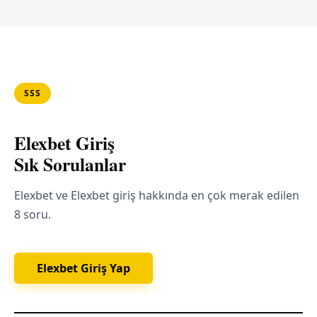
SSS
Elexbet Giriş
Sık Sorulanlar
Elexbet ve Elexbet giriş hakkında en çok merak edilen
8 soru.
Elexbet Giriş Yap