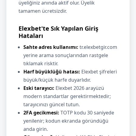
üyeliğiniz anında aktif olur. Üyelik
tamamen ücretsizdir.
Elexbet'te Sık Yapılan Giriş
Hataları
Sahte adres kullanımı:
tr.elexbetgir.com
yerine arama sonuçlarından rastgele
tıklamak risktir.
Harf büyüklüğü hatası:
Elexbet şifreleri
büyük/küçük harfe duyarlıdır.
Eski tarayıcı:
Elexbet 2026 arayüzü
modern standartlar gerektirmektedir;
tarayıcınızı güncel tutun.
2FA gecikmesi:
TOTP kodu 30 saniyede
yenilenir; kodun ekranda göründüğü
anda girin.