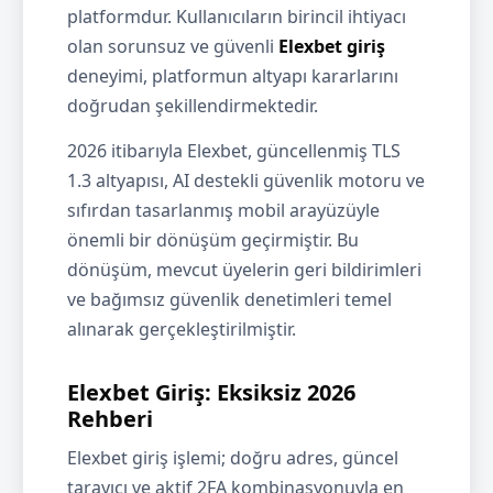
platformdur. Kullanıcıların birincil ihtiyacı
olan sorunsuz ve güvenli
Elexbet giriş
deneyimi, platformun altyapı kararlarını
doğrudan şekillendirmektedir.
2026 itibarıyla Elexbet, güncellenmiş TLS
1.3 altyapısı, AI destekli güvenlik motoru ve
sıfırdan tasarlanmış mobil arayüzüyle
önemli bir dönüşüm geçirmiştir. Bu
dönüşüm, mevcut üyelerin geri bildirimleri
ve bağımsız güvenlik denetimleri temel
alınarak gerçekleştirilmiştir.
Elexbet Giriş: Eksiksiz 2026
Rehberi
Elexbet giriş işlemi; doğru adres, güncel
tarayıcı ve aktif 2FA kombinasyonuyla en