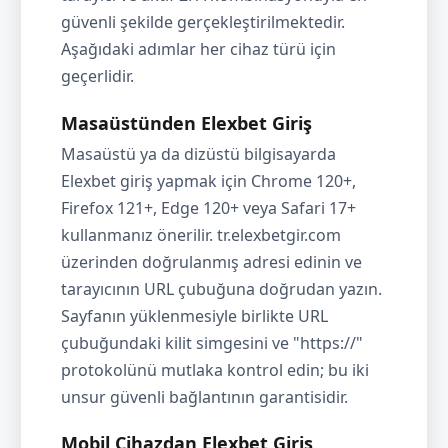
güvenli şekilde gerçekleştirilmektedir.
Aşağıdaki adımlar her cihaz türü için
geçerlidir.
Masaüstünden Elexbet Giriş
Masaüstü ya da dizüstü bilgisayarda
Elexbet giriş yapmak için Chrome 120+,
Firefox 121+, Edge 120+ veya Safari 17+
kullanmanız önerilir. tr.elexbetgir.com
üzerinden doğrulanmış adresi edinin ve
tarayıcının URL çubuğuna doğrudan yazın.
Sayfanın yüklenmesiyle birlikte URL
çubuğundaki kilit simgesini ve "https://"
protokolünü mutlaka kontrol edin; bu iki
unsur güvenli bağlantının garantisidir.
Mobil Cihazdan Elexbet Giriş