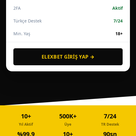
2FA
Aktif
Türkçe Destek
7/24
Min. Yaş
18+
ELEXBET GİRİŞ YAP →
10+
500K+
7/24
Yıl Aktif
Üye
TR Destek
%99.9
10+
90sn