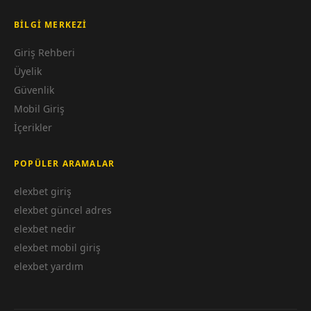
BILGI MERKEZI
Giriş Rehberi
Üyelik
Güvenlik
Mobil Giriş
İçerikler
POPÜLER ARAMALAR
elexbet giriş
elexbet güncel adres
elexbet nedir
elexbet mobil giriş
elexbet yardım