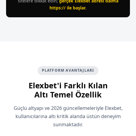
sitelere dikkat edin;
gerçek Elexbet adresi daima
https:// ile başlar.
PLATFORM AVANTAJLARI
Elexbet'i Farklı Kılan
Altı Temel Özellik
Güçlü altyapı ve 2026 güncellemeleriyle Elexbet,
kullanıcılarına altı kritik alanda üstün deneyim
sunmaktadır.