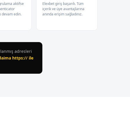
oğrulama aktifse
Elexbet giriş başarılı. Tüm
enticator
içerik ve üye avantajlarına
k devam edin.
anında erişim sağladınız.
ulanmış adresleri
aima https:// ile