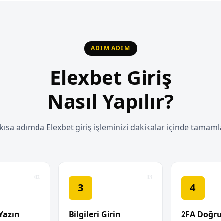
ADIM ADIM
Elexbet Giriş
Nasıl Yapılır?
kısa adımda Elexbet giriş işleminizi dakikalar içinde tamaml
3
4
 Yazın
Bilgileri Girin
2FA Doğru