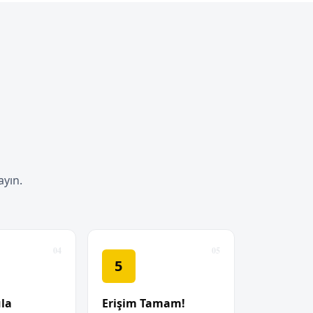
ayın.
5
la
Erişim Tamam!