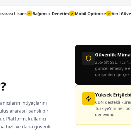
ararası Lisans
Bağımsız Denetim
Mobil Optimize
Veri Güve
✓
✓
✓
Güvenlik Mimar
256-bit SSL, TLS 1
güncellemesiyle e
girişimleri gerçek
?
Yüksek Erişilebi
CDN destekli küres
anıcıların ihtiyaçlarını
Türkiye'nin her bö
uslararası lisanslı bir
deneyimi.
ur. Platform, kullanıcı
a hızlı ve daha güvenli