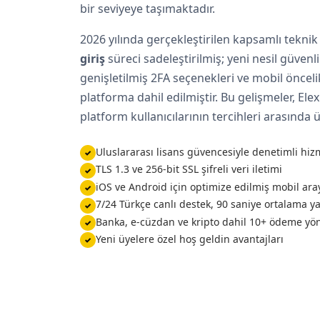
bir seviyeye taşımaktadır.
2026 yılında gerçekleştirilen kapsamlı tekni
giriş
süreci sadeleştirilmiş; yeni nesil güvenl
genişletilmiş 2FA seçenekleri ve mobil öncelik
platforma dahil edilmiştir. Bu gelişmeler, Elexb
platform kullanıcılarının tercihleri arasında üs
Uluslararası lisans güvencesiyle denetimli hiz
✓
TLS 1.3 ve 256-bit SSL şifreli veri iletimi
✓
iOS ve Android için optimize edilmiş mobil ara
✓
7/24 Türkçe canlı destek, 90 saniye ortalama ya
✓
Banka, e-cüzdan ve kripto dahil 10+ ödeme yö
✓
Yeni üyelere özel hoş geldin avantajları
✓