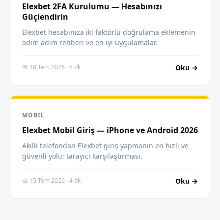
Elexbet 2FA Kurulumu — Hesabınızı
Güçlendirin
Elexbet hesabınıza iki faktörlü doğrulama eklemenin
adım adım rehberi ve en iyi uygulamalar.
Oku →
📅 18 Tem 2026 · 5 dk
MOBIL
Elexbet Mobil Giriş — iPhone ve Android 2026
Akıllı telefondan Elexbet giriş yapmanın en hızlı ve
güvenli yolu; tarayıcı karşılaştırması.
Oku →
📅 15 Tem 2026 · 4 dk