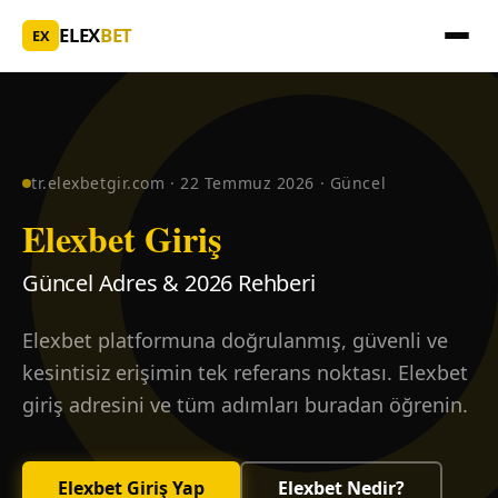
ELEX
BET
EX
tr.elexbetgir.com · 22 Temmuz 2026 · Güncel
Elexbet Giriş
Güncel Adres & 2026 Rehberi
Elexbet platformuna doğrulanmış, güvenli ve
kesintisiz erişimin tek referans noktası. Elexbet
giriş adresini ve tüm adımları buradan öğrenin.
Elexbet Giriş Yap
Elexbet Nedir?