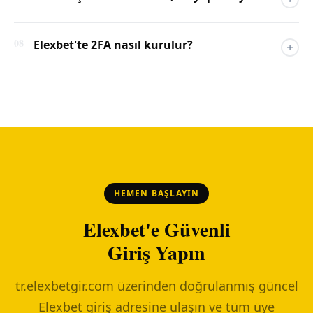
tüm özelliklere erişebilirsiniz.
adres üzerinden Kayıt Ol butonuna tıklayın, formu
doldurun ve e-posta veya SMS doğrulamasını
tamamlayın. Hesabınız hemen aktif olur ve hoş geldin
Elexbet giriş ekranındaki "Şifremi Unuttum"
08
Elexbet'te 2FA nasıl kurulur?
avantajlarına anında kavuşursunuz.
bağlantısına tıklayın. Üyelik e-posta adresinize
sıfırlama bağlantısı gönderilecektir. Bağlantı 15 dakika
geçerlidir. E-posta gelmezse spam klasörünüzü
Elexbet hesabınıza giriş yapın, sağ üstteki profil
kontrol edin; sorun devam ederse Elexbet canlı
menüsünden Güvenlik Ayarları'na gidin ve İki Faktörlü
desteğe başvurun.
Doğrulama seçeneğini aktif hale getirin. SMS veya
authenticator uygulama seçeneklerinden birini tercih
edin. SMS'e kıyasla authenticator uygulaması (Google,
Microsoft) SIM swap saldırılarına karşı çok daha
güvenlidir.
HEMEN BAŞLAYIN
Elexbet'e Güvenli
Giriş Yapın
tr.elexbetgir.com üzerinden doğrulanmış güncel
Elexbet giriş adresine ulaşın ve tüm üye