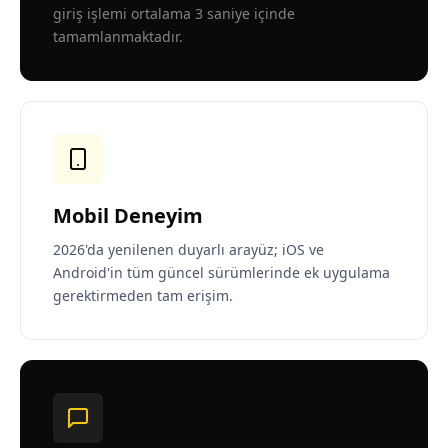
giriş işlemi ortalama 3 saniye içinde
tamamlanmaktadır.
Mobil Deneyim
2026'da yenilenen duyarlı arayüz; iOS ve
Android'in tüm güncel sürümlerinde ek uygulama
gerektirmeden tam erişim.