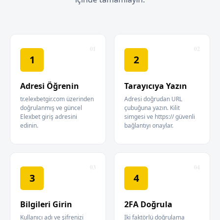
1
2
Adresi Öğrenin
Tarayıcıya Yazın
tr.elexbetgir.com üzerinden
Adresi doğrudan URL
doğrulanmış ve güncel
çubuğuna yazın. Kilit
Elexbet giriş adresini
simgesi ve https:// güvenli
edinin.
bağlantıyı onaylar.
3
4
Bilgileri Girin
2FA Doğrula
Kullanıcı adı ve şifrenizi
İki faktörlü doğrulama