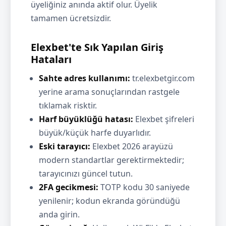
üyeliğiniz anında aktif olur. Üyelik
tamamen ücretsizdir.
Elexbet'te Sık Yapılan Giriş
Hataları
Sahte adres kullanımı:
tr.elexbetgir.com
yerine arama sonuçlarından rastgele
tıklamak risktir.
Harf büyüklüğü hatası:
Elexbet şifreleri
büyük/küçük harfe duyarlıdır.
Eski tarayıcı:
Elexbet 2026 arayüzü
modern standartlar gerektirmektedir;
tarayıcınızı güncel tutun.
2FA gecikmesi:
TOTP kodu 30 saniyede
yenilenir; kodun ekranda göründüğü
anda girin.