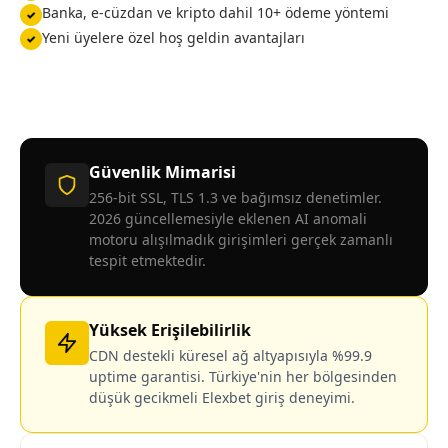
Banka, e-cüzdan ve kripto dahil 10+ ödeme yöntemi
✓
Yeni üyelere özel hoş geldin avantajları
✓
Güvenlik Mimarisi
256-bit SSL, TLS 1.3 ve bağımsız denetimler.
2026 güncellemesiyle eklenen AI anomali
motoru alışılmadık girişimleri gerçek zamanlı
tespit etmektedir.
Yüksek Erişilebilirlik
CDN destekli küresel ağ altyapısıyla %99.9
uptime garantisi. Türkiye'nin her bölgesinden
düşük gecikmeli Elexbet giriş deneyimi.