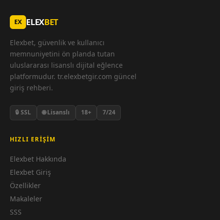
ELEX
BET
EX
Elexbet, güvenlik ve kullanıcı
memnuniyetini ön planda tutan
uluslararası lisanslı dijital eğlence
platformudur. tr.elexbetgir.com güncel
giriş rehberi.
🔒 SSL
🌐 Lisanslı
18+
7/24
HIZLI ERIŞIM
Elexbet Hakkında
Elexbet Giriş
Özellikler
Makaleler
SSS