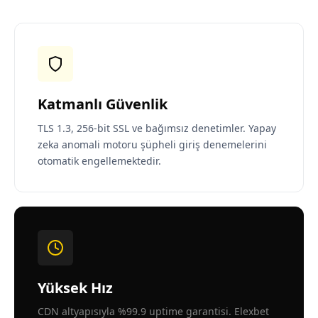
Katmanlı Güvenlik
TLS 1.3, 256-bit SSL ve bağımsız denetimler. Yapay
zeka anomali motoru şüpheli giriş denemelerini
otomatik engellemektedir.
Yüksek Hız
CDN altyapısıyla %99.9 uptime garantisi. Elexbet