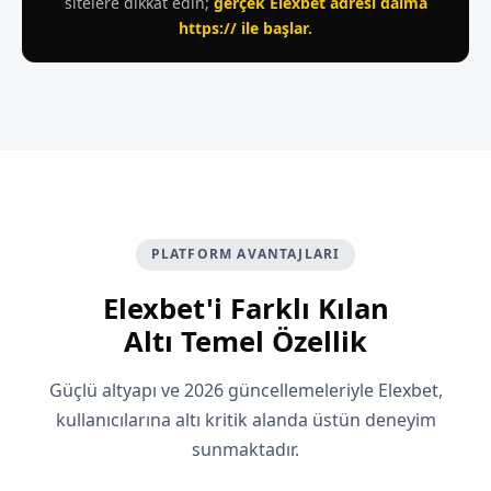
sitelere dikkat edin;
gerçek Elexbet adresi daima
https:// ile başlar.
PLATFORM AVANTAJLARI
Elexbet'i Farklı Kılan
Altı Temel Özellik
Güçlü altyapı ve 2026 güncellemeleriyle Elexbet,
kullanıcılarına altı kritik alanda üstün deneyim
sunmaktadır.