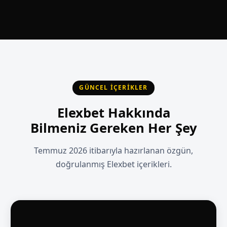
GÜNCEL İÇERIKLER
Elexbet Hakkında
Bilmeniz Gereken Her Şey
Temmuz 2026 itibarıyla hazırlanan özgün,
doğrulanmış Elexbet içerikleri.