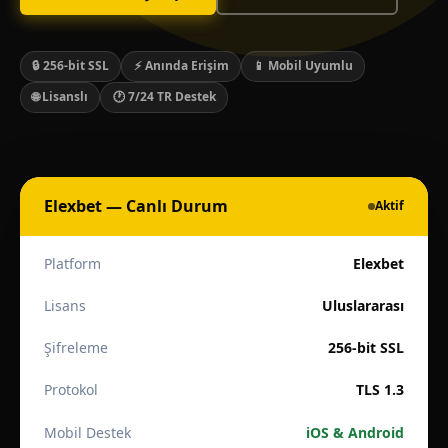
🔒 256-bit SSL
⚡ Anında Erişim
📱 Mobil Uyumlu
🌐 Lisanslı
🕐 7/24 TR Destek
Elexbet — Canlı Durum
Aktif
Platform
Elexbet
Lisans
Uluslararası
Şifreleme
256-bit SSL
Protokol
TLS 1.3
Mobil Destek
iOS & Android