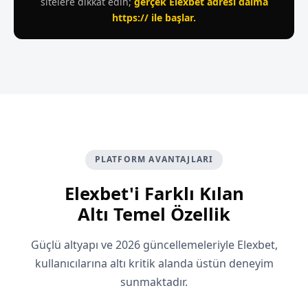
sitelere dikkat edin;
gerçek Elexbet adresi daima
https:// ile başlar.
PLATFORM AVANTAJLARI
Elexbet'i Farklı Kılan
Altı Temel Özellik
Güçlü altyapı ve 2026 güncellemeleriyle Elexbet,
kullanıcılarına altı kritik alanda üstün deneyim
sunmaktadır.