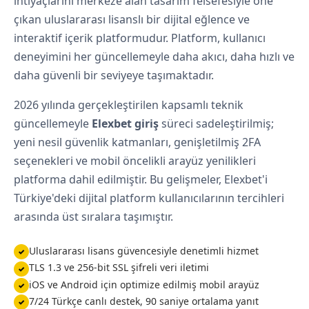
ihtiyaçlarını merkeze alan tasarım felsefesiyle öne
çıkan uluslararası lisanslı bir dijital eğlence ve
interaktif içerik platformudur. Platform, kullanıcı
deneyimini her güncellemeyle daha akıcı, daha hızlı ve
daha güvenli bir seviyeye taşımaktadır.
2026 yılında gerçekleştirilen kapsamlı teknik
güncellemeyle
Elexbet giriş
süreci sadeleştirilmiş;
yeni nesil güvenlik katmanları, genişletilmiş 2FA
seçenekleri ve mobil öncelikli arayüz yenilikleri
platforma dahil edilmiştir. Bu gelişmeler, Elexbet'i
Türkiye'deki dijital platform kullanıcılarının tercihleri
arasında üst sıralara taşımıştır.
Uluslararası lisans güvencesiyle denetimli hizmet
✓
TLS 1.3 ve 256-bit SSL şifreli veri iletimi
✓
iOS ve Android için optimize edilmiş mobil arayüz
✓
7/24 Türkçe canlı destek, 90 saniye ortalama yanıt
✓