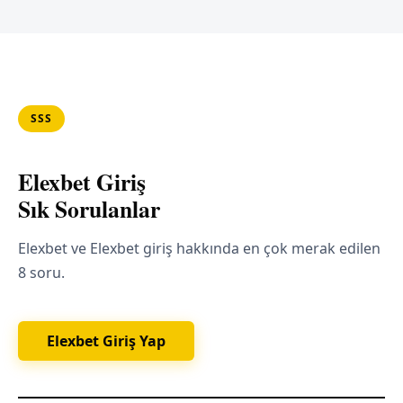
SSS
Elexbet Giriş
Sık Sorulanlar
Elexbet ve Elexbet giriş hakkında en çok merak edilen
8 soru.
Elexbet Giriş Yap