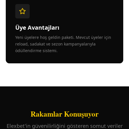
Üye Avantajları
Yeni üyelere hoş geldin paketi. Mevcut üyeler için
reload, sadakat ve sezon kampanyalarıyla
ödüllendirme sistemi.
Rakamlar Konuşuyor
Elexbet'in güvenilirliğini gösteren somut veriler