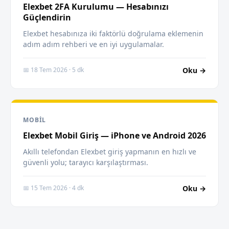
Elexbet 2FA Kurulumu — Hesabınızı
Güçlendirin
Elexbet hesabınıza iki faktörlü doğrulama eklemenin
adım adım rehberi ve en iyi uygulamalar.
Oku →
📅 18 Tem 2026 · 5 dk
MOBIL
Elexbet Mobil Giriş — iPhone ve Android 2026
Akıllı telefondan Elexbet giriş yapmanın en hızlı ve
güvenli yolu; tarayıcı karşılaştırması.
Oku →
📅 15 Tem 2026 · 4 dk