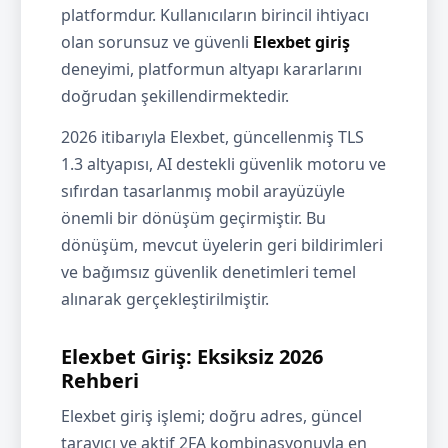
platformdur. Kullanıcıların birincil ihtiyacı
olan sorunsuz ve güvenli
Elexbet giriş
deneyimi, platformun altyapı kararlarını
doğrudan şekillendirmektedir.
2026 itibarıyla Elexbet, güncellenmiş TLS
1.3 altyapısı, AI destekli güvenlik motoru ve
sıfırdan tasarlanmış mobil arayüzüyle
önemli bir dönüşüm geçirmiştir. Bu
dönüşüm, mevcut üyelerin geri bildirimleri
ve bağımsız güvenlik denetimleri temel
alınarak gerçekleştirilmiştir.
Elexbet Giriş: Eksiksiz 2026
Rehberi
Elexbet giriş işlemi; doğru adres, güncel
tarayıcı ve aktif 2FA kombinasyonuyla en