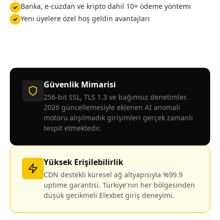
Banka, e-cüzdan ve kripto dahil 10+ ödeme yöntemi
✓
Yeni üyelere özel hoş geldin avantajları
✓
Güvenlik Mimarisi
256-bit SSL, TLS 1.3 ve bağımsız denetimler.
2026 güncellemesiyle eklenen AI anomali
motoru alışılmadık girişimleri gerçek zamanlı
tespit etmektedir.
Yüksek Erişilebilirlik
CDN destekli küresel ağ altyapısıyla %99.9
uptime garantisi. Türkiye'nin her bölgesinden
düşük gecikmeli Elexbet giriş deneyimi.