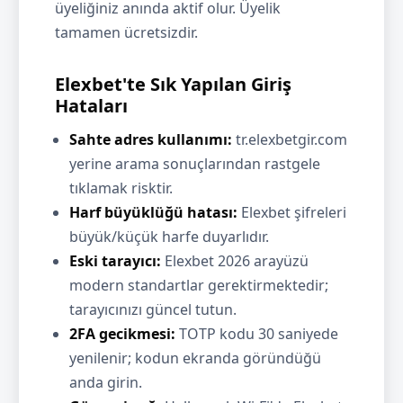
üyeliğiniz anında aktif olur. Üyelik
tamamen ücretsizdir.
Elexbet'te Sık Yapılan Giriş
Hataları
Sahte adres kullanımı:
tr.elexbetgir.com
yerine arama sonuçlarından rastgele
tıklamak risktir.
Harf büyüklüğü hatası:
Elexbet şifreleri
büyük/küçük harfe duyarlıdır.
Eski tarayıcı:
Elexbet 2026 arayüzü
modern standartlar gerektirmektedir;
tarayıcınızı güncel tutun.
2FA gecikmesi:
TOTP kodu 30 saniyede
yenilenir; kodun ekranda göründüğü
anda girin.