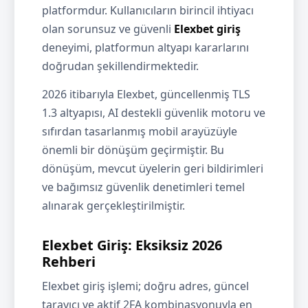
platformdur. Kullanıcıların birincil ihtiyacı
olan sorunsuz ve güvenli
Elexbet giriş
deneyimi, platformun altyapı kararlarını
doğrudan şekillendirmektedir.
2026 itibarıyla Elexbet, güncellenmiş TLS
1.3 altyapısı, AI destekli güvenlik motoru ve
sıfırdan tasarlanmış mobil arayüzüyle
önemli bir dönüşüm geçirmiştir. Bu
dönüşüm, mevcut üyelerin geri bildirimleri
ve bağımsız güvenlik denetimleri temel
alınarak gerçekleştirilmiştir.
Elexbet Giriş: Eksiksiz 2026
Rehberi
Elexbet giriş işlemi; doğru adres, güncel
tarayıcı ve aktif 2FA kombinasyonuyla en