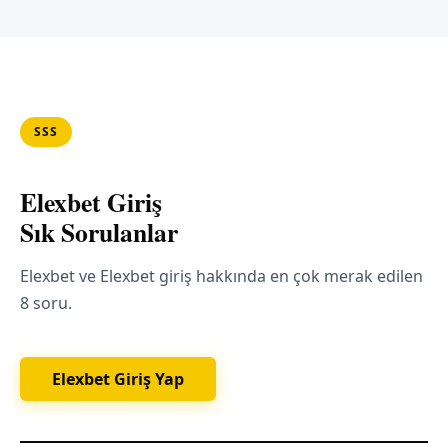
SSS
Elexbet Giriş
Sık Sorulanlar
Elexbet ve Elexbet giriş hakkında en çok merak edilen
8 soru.
Elexbet Giriş Yap