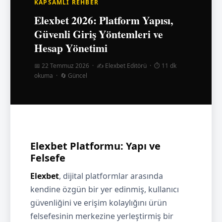
KAPSAMLI REHBER
Elexbet 2026: Platform Yapısı,
Güvenli Giriş Yöntemleri ve
Hesap Yönetimi
📅 22 Temmuz 2026 · ✍ Elexbet Editörü · ⏱ 11 dk
okuma · 🔄 Güncel
Elexbet Platformu: Yapı ve
Felsefe
Elexbet
, dijital platformlar arasında
kendine özgün bir yer edinmiş, kullanıcı
güvenliğini ve erişim kolaylığını ürün
felsefesinin merkezine yerleştirmiş bir