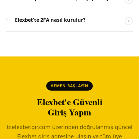
tüm özelliklere erişebilirsiniz.
adres üzerinden Kayıt Ol butonuna tıklayın, formu
doldurun ve e-posta veya SMS doğrulamasını
tamamlayın. Hesabınız hemen aktif olur ve hoş geldin
Elexbet giriş ekranındaki "Şifremi Unuttum"
08
Elexbet'te 2FA nasıl kurulur?
avantajlarına anında kavuşursunuz.
bağlantısına tıklayın. Üyelik e-posta adresinize
sıfırlama bağlantısı gönderilecektir. Bağlantı 15 dakika
geçerlidir. E-posta gelmezse spam klasörünüzü
Elexbet hesabınıza giriş yapın, sağ üstteki profil
kontrol edin; sorun devam ederse Elexbet canlı
menüsünden Güvenlik Ayarları'na gidin ve İki Faktörlü
desteğe başvurun.
Doğrulama seçeneğini aktif hale getirin. SMS veya
authenticator uygulama seçeneklerinden birini tercih
edin. SMS'e kıyasla authenticator uygulaması (Google,
Microsoft) SIM swap saldırılarına karşı çok daha
güvenlidir.
HEMEN BAŞLAYIN
Elexbet'e Güvenli
Giriş Yapın
tr.elexbetgir.com üzerinden doğrulanmış güncel
Elexbet giriş adresine ulaşın ve tüm üye