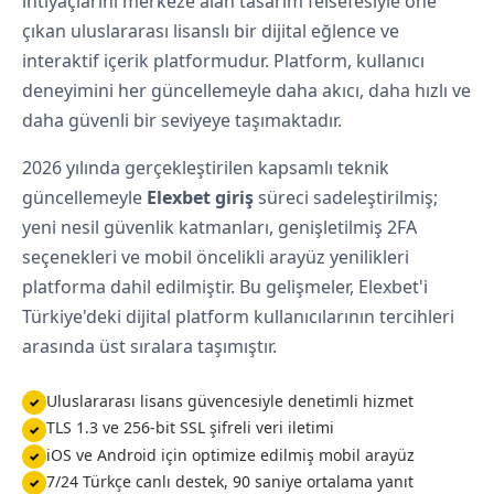
ihtiyaçlarını merkeze alan tasarım felsefesiyle öne
çıkan uluslararası lisanslı bir dijital eğlence ve
interaktif içerik platformudur. Platform, kullanıcı
deneyimini her güncellemeyle daha akıcı, daha hızlı ve
daha güvenli bir seviyeye taşımaktadır.
2026 yılında gerçekleştirilen kapsamlı teknik
güncellemeyle
Elexbet giriş
süreci sadeleştirilmiş;
yeni nesil güvenlik katmanları, genişletilmiş 2FA
seçenekleri ve mobil öncelikli arayüz yenilikleri
platforma dahil edilmiştir. Bu gelişmeler, Elexbet'i
Türkiye'deki dijital platform kullanıcılarının tercihleri
arasında üst sıralara taşımıştır.
Uluslararası lisans güvencesiyle denetimli hizmet
✓
TLS 1.3 ve 256-bit SSL şifreli veri iletimi
✓
iOS ve Android için optimize edilmiş mobil arayüz
✓
7/24 Türkçe canlı destek, 90 saniye ortalama yanıt
✓