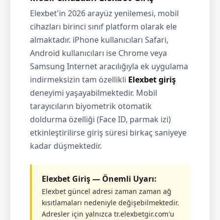
Elexbet'in 2026 arayüz yenilemesi, mobil
cihazları birinci sınıf platform olarak ele
almaktadır. iPhone kullanıcıları Safari,
Android kullanıcıları ise Chrome veya
Samsung Internet aracılığıyla ek uygulama
indirmeksizin tam özellikli
Elexbet giriş
deneyimi yaşayabilmektedir. Mobil
tarayıcıların biyometrik otomatik
doldurma özelliği (Face ID, parmak izi)
etkinleştirilirse giriş süresi birkaç saniyeye
kadar düşmektedir.
Elexbet Giriş — Önemli Uyarı:
Elexbet güncel adresi zaman zaman ağ
kısıtlamaları nedeniyle değişebilmektedir.
Adresler için yalnızca tr.elexbetgir.com'u