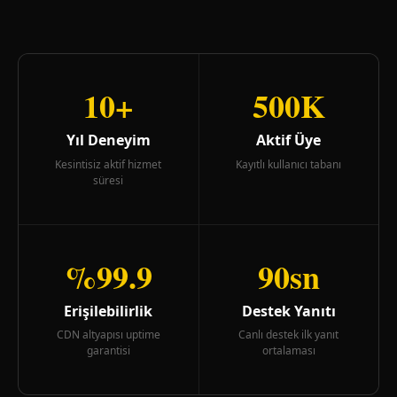
10+
500K
Yıl Deneyim
Aktif Üye
Kesintisiz aktif hizmet
Kayıtlı kullanıcı tabanı
süresi
%99.9
90sn
Erişilebilirlik
Destek Yanıtı
CDN altyapısı uptime
Canlı destek ilk yanıt
garantisi
ortalaması