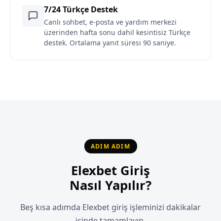
7/24 Türkçe Destek
Canlı sohbet, e-posta ve yardım merkezi
üzerinden hafta sonu dahil kesintisiz Türkçe
destek. Ortalama yanıt süresi 90 saniye.
ADIM ADIM
Elexbet Giriş
Nasıl Yapılır?
Beş kısa adımda Elexbet giriş işleminizi dakikalar
içinde tamamlayın.