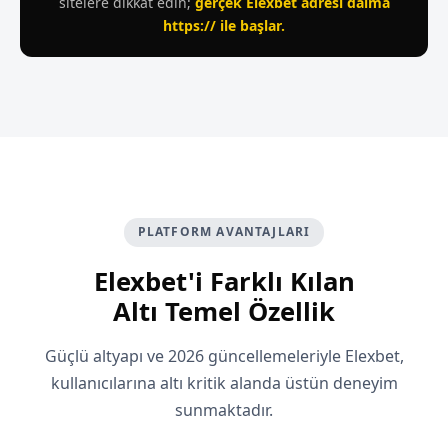
sitelere dikkat edin;
gerçek Elexbet adresi daima
https:// ile başlar.
PLATFORM AVANTAJLARI
Elexbet'i Farklı Kılan
Altı Temel Özellik
Güçlü altyapı ve 2026 güncellemeleriyle Elexbet,
kullanıcılarına altı kritik alanda üstün deneyim
sunmaktadır.