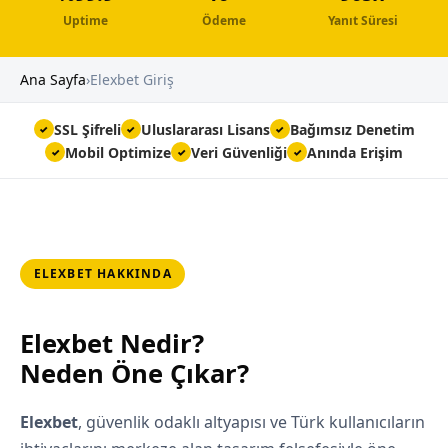
Uptime
Ödeme
Yanıt Süresi
Ana Sayfa
›
Elexbet Giriş
SSL Şifreli
Uluslararası Lisans
Bağımsız Denetim
✓
✓
✓
Mobil Optimize
Veri Güvenliği
Anında Erişim
✓
✓
✓
ELEXBET HAKKINDA
Elexbet Nedir?
Neden Öne Çıkar?
Elexbet
, güvenlik odaklı altyapısı ve Türk kullanıcıların