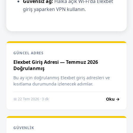
Güvensiz ağ:
Halka açık Wi-Fi'da Elexbet
giriş yaparken VPN kullanın.
GÜNCEL ADRES
Elexbet Giriş Adresi — Temmuz 2026
Doğrulanmış
Bu ay için doğrulanmış Elexbet giriş adresleri ve
kısıtlama durumunda izlenecek adımlar.
Oku →
📅 22 Tem 2026 · 3 dk
GÜVENLIK