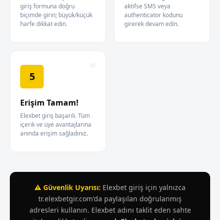
giriş formuna doğru
aktifse SMS veya
biçimde girin; büyük/küçük
authenticator kodunu
harfe dikkat edin.
girerek devam edin.
5
Erişim Tamam!
Elexbet giriş başarılı. Tüm
içerik ve üye avantajlarına
anında erişim sağladınız.
⚠ Güvenlik Uyarısı:
Elexbet giriş için yalnızca
tr.elexbetgir.com'da paylaşılan doğrulanmış
adresleri kullanın. Elexbet adını taklit eden sahte