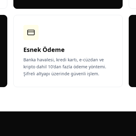
Esnek Ödeme
Banka havalesi, kredi kartı, e-cüzdan ve
kripto dahil 10'dan fazla ödeme yöntemi.
Şifreli altyapı üzerinde güvenli işlem.