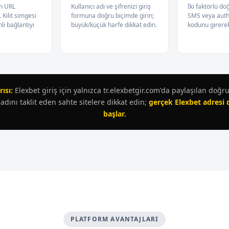
n URL
Kullanıcı adı ve şifrenizi giriş
İki faktörlü d
Kilit simgesi
formuna doğru biçimde girin;
SMS veya auth
nli bağlantıyı
büyük/küçük harfe dikkat edin.
kodunu girere
ısı:
Elexbet giriş için yalnızca tr.elexbetgir.com'da paylaşılan doğr
 adını taklit eden sahte sitelere dikkat edin;
gerçek Elexbet adresi d
başlar.
PLATFORM AVANTAJLARI