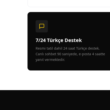
7/24 Türkçe Destek
Resmi tatil dahil 24 saat Türkçe destek.
Canlı sohbet 90 saniyede, e-posta 4 saatte
yanıt vermektedir.