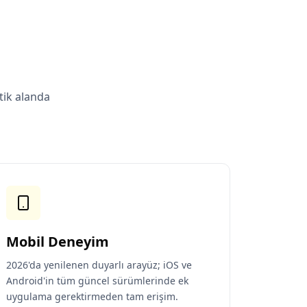
itik alanda
Mobil Deneyim
2026'da yenilenen duyarlı arayüz; iOS ve
Android'in tüm güncel sürümlerinde ek
uygulama gerektirmeden tam erişim.