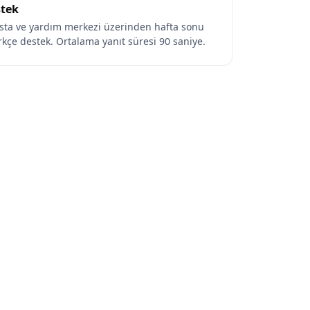
stek
osta ve yardım merkezi üzerinden hafta sonu
ürkçe destek. Ortalama yanıt süresi 90 saniye.