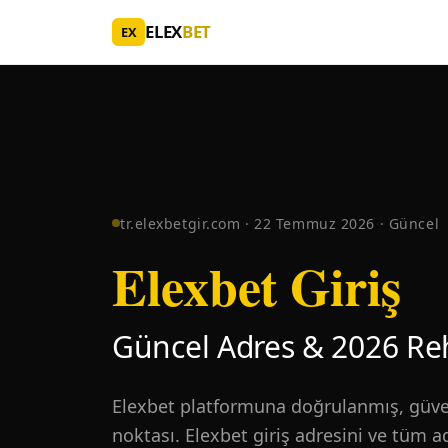
ELEX
BET
EX
tr.elexbetgir.com · 22 Temmuz 2026 · Güncel
Elexbet Giriş
Güncel Adres & 2026 Re
Elexbet platformuna doğrulanmış, güvenl
noktası. Elexbet giriş adresini ve tüm 