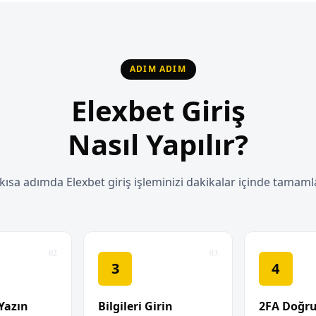
ADIM ADIM
Elexbet Giriş
Nasıl Yapılır?
kısa adımda Elexbet giriş işleminizi dakikalar içinde tamaml
3
4
 Yazın
Bilgileri Girin
2FA Doğru