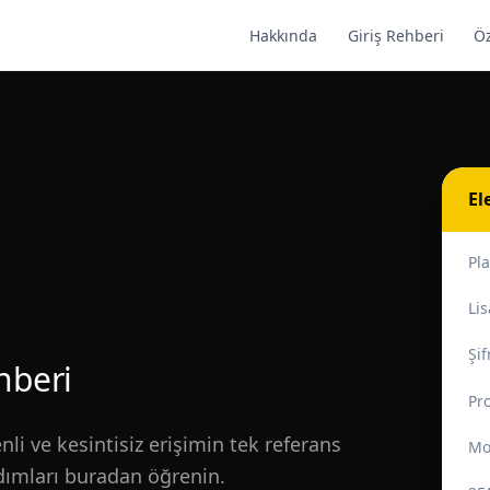
Hakkında
Giriş Rehberi
Öz
El
Pl
Li
Şi
hberi
Pr
i ve kesintisiz erişimin tek referans
Mo
adımları buradan öğrenin.