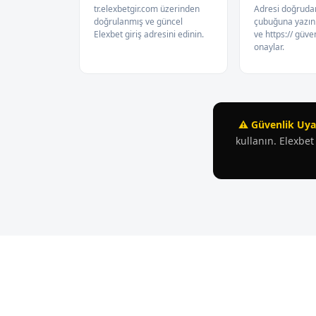
tr.elexbetgir.com üzerinden
Adresi doğruda
doğrulanmış ve güncel
çubuğuna yazın. 
Elexbet giriş adresini edinin.
ve https:// güve
onaylar.
⚠ Güvenlik Uyar
kullanın. Elexbet