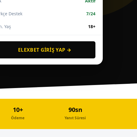
A
Aktif
rkçe Destek
7/24
n. Yaş
18+
ELEXBET GİRİŞ YAP →
10+
90sn
Ödeme
Yanıt Süresi