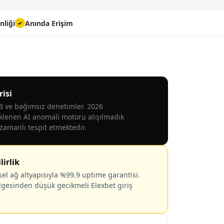
nliği
Anında Erişim
✓
isi
.3 ve bağımsız denetimler. 2026
klenen AI anomali motoru alışılmadık
 zamanlı tespit etmektedir.
lirlik
el ağ altyapısıyla %99.9 uptime garantisi.
lgesinden düşük gecikmeli Elexbet giriş