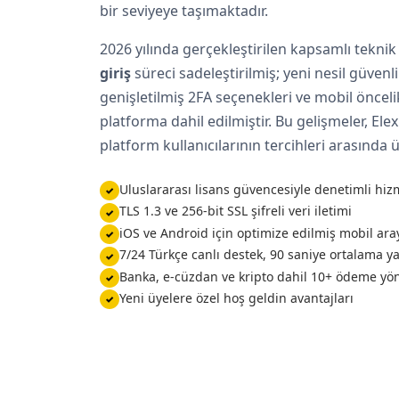
bir seviyeye taşımaktadır.
2026 yılında gerçekleştirilen kapsamlı tekni
giriş
süreci sadeleştirilmiş; yeni nesil güvenl
genişletilmiş 2FA seçenekleri ve mobil öncelik
platforma dahil edilmiştir. Bu gelişmeler, Elexb
platform kullanıcılarının tercihleri arasında üs
Uluslararası lisans güvencesiyle denetimli hiz
✓
TLS 1.3 ve 256-bit SSL şifreli veri iletimi
✓
iOS ve Android için optimize edilmiş mobil ara
✓
7/24 Türkçe canlı destek, 90 saniye ortalama ya
✓
Banka, e-cüzdan ve kripto dahil 10+ ödeme yö
✓
Yeni üyelere özel hoş geldin avantajları
✓