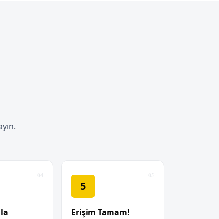
ayın.
5
la
Erişim Tamam!