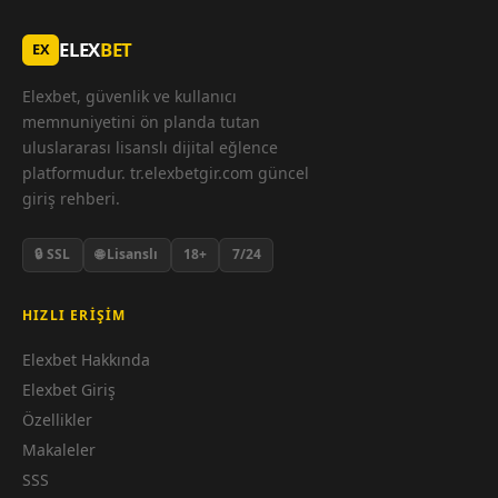
ELEX
BET
EX
Elexbet, güvenlik ve kullanıcı
memnuniyetini ön planda tutan
uluslararası lisanslı dijital eğlence
platformudur. tr.elexbetgir.com güncel
giriş rehberi.
🔒 SSL
🌐 Lisanslı
18+
7/24
HIZLI ERIŞIM
Elexbet Hakkında
Elexbet Giriş
Özellikler
Makaleler
SSS