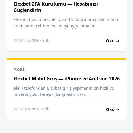
Elexbet 2FA Kurulumu — Hesabınızı
Güçlendirin
Elexbet hesabınıza iki faktörlü doğrulama eklemenin
adım adım rehberi ve en iyi uygulamalar.
Oku →
📅 18 Tem 2026 · 5 dk
MOBIL
Elexbet Mobil Giriş — iPhone ve Android 2026
Akıllı telefondan Elexbet giriş yapmanın en hızlı ve
güvenli yolu; tarayıcı karşılaştırması.
Oku →
📅 15 Tem 2026 · 4 dk