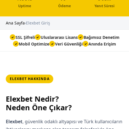
Uptime
Ödeme
Yanıt Süresi
Ana Sayfa
›
Elexbet Giriş
SSL Şifreli
Uluslararası Lisans
Bağımsız Denetim
✓
✓
✓
Mobil Optimize
Veri Güvenliği
Anında Erişim
✓
✓
✓
ELEXBET HAKKINDA
Elexbet Nedir?
Neden Öne Çıkar?
Elexbet
, güvenlik odaklı altyapısı ve Türk kullanıcıların