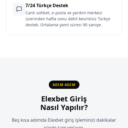
7/24 Türkçe Destek
Canlı sohbet, e-posta ve yardım merkezi
üzerinden hafta sonu dahil kesintisiz Türkçe
destek. Ortalama yanıt süresi 90 saniye.
ADIM ADIM
Elexbet Giriş
Nasıl Yapılır?
Beş kısa adımda Elexbet giriş işleminizi dakikalar
içinde tamamlayın.