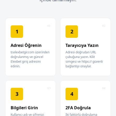
1
2
Adresi Öğrenin
Tarayıcıya Yazın
tr.elexbetgir.com üzerinden
Adresi doğrudan URL
doğrulanmış ve güncel
çubuğuna yazın. Kilit
Elexbet giriş adresini
simgesi ve https:// güvenli
edinin.
bağlantıyı onaylar.
3
4
Bilgileri Girin
2FA Doğrula
Kullanıcı adı ve şifrenizi
İki faktörlü doğrulama