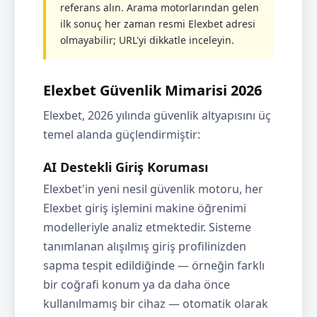
referans alın. Arama motorlarından gelen
ilk sonuç her zaman resmi Elexbet adresi
olmayabilir; URL'yi dikkatle inceleyin.
Elexbet Güvenlik Mimarisi 2026
Elexbet, 2026 yılında güvenlik altyapısını üç
temel alanda güçlendirmiştir:
AI Destekli Giriş Koruması
Elexbet'in yeni nesil güvenlik motoru, her
Elexbet giriş işlemini makine öğrenimi
modelleriyle analiz etmektedir. Sisteme
tanımlanan alışılmış giriş profilinizden
sapma tespit edildiğinde — örneğin farklı
bir coğrafi konum ya da daha önce
kullanılmamış bir cihaz — otomatik olarak