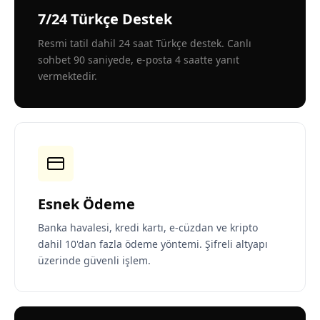
7/24 Türkçe Destek
Resmi tatil dahil 24 saat Türkçe destek. Canlı
sohbet 90 saniyede, e-posta 4 saatte yanıt
vermektedir.
Esnek Ödeme
Banka havalesi, kredi kartı, e-cüzdan ve kripto
dahil 10'dan fazla ödeme yöntemi. Şifreli altyapı
üzerinde güvenli işlem.