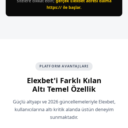
sitelere dikkat edin;
gerçek Elexbet adresi daima
https:// ile başlar.
PLATFORM AVANTAJLARI
Elexbet'i Farklı Kılan
Altı Temel Özellik
Güçlü altyapı ve 2026 güncellemeleriyle Elexbet,
kullanıcılarına altı kritik alanda üstün deneyim
sunmaktadır.