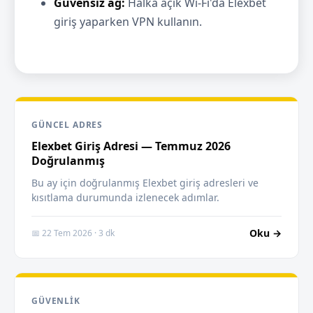
Güvensiz ağ:
Halka açık Wi-Fi'da Elexbet
giriş yaparken VPN kullanın.
GÜNCEL ADRES
Elexbet Giriş Adresi — Temmuz 2026
Doğrulanmış
Bu ay için doğrulanmış Elexbet giriş adresleri ve
kısıtlama durumunda izlenecek adımlar.
Oku →
📅 22 Tem 2026 · 3 dk
GÜVENLIK