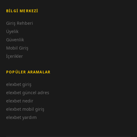
BILGI MERKEZI
Giriş Rehberi
Üyelik
Güvenlik
Mobil Giriş
İçerikler
POPÜLER ARAMALAR
elexbet giriş
elexbet güncel adres
elexbet nedir
elexbet mobil giriş
elexbet yardım