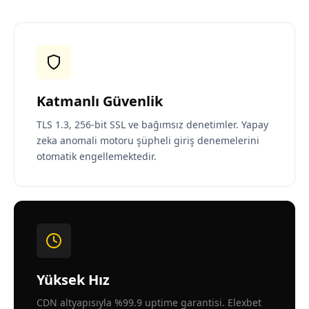
Katmanlı Güvenlik
TLS 1.3, 256-bit SSL ve bağımsız denetimler. Yapay
zeka anomali motoru şüpheli giriş denemelerini
otomatik engellemektedir.
Yüksek Hız
CDN altyapısıyla %99.9 uptime garantisi. Elexbet