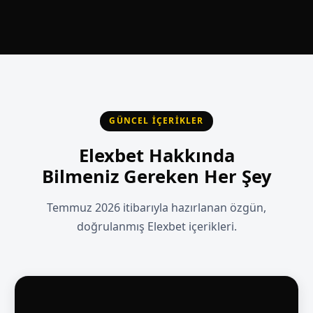
GÜNCEL İÇERIKLER
Elexbet Hakkında
Bilmeniz Gereken Her Şey
Temmuz 2026 itibarıyla hazırlanan özgün,
doğrulanmış Elexbet içerikleri.