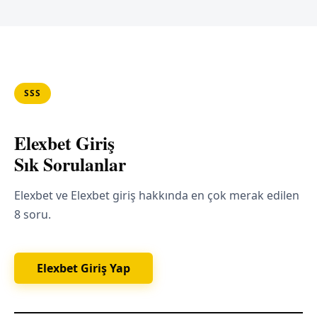
SSS
Elexbet Giriş
Sık Sorulanlar
Elexbet ve Elexbet giriş hakkında en çok merak edilen
8 soru.
Elexbet Giriş Yap