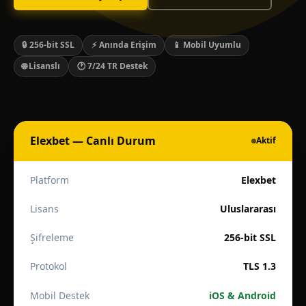
🔒 256-bit SSL
⚡ Anında Erişim
📱 Mobil Uyumlu
🌐 Lisanslı
🕐 7/24 TR Destek
Elexbet — Canlı Durum
Aktif
Platform
Elexbet
Lisans
Uluslararası
Şifreleme
256-bit SSL
Protokol
TLS 1.3
Mobil Destek
iOS & Android