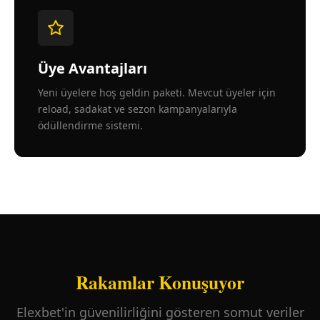
Üye Avantajları
Yeni üyelere hoş geldin paketi. Mevcut üyeler için
reload, sadakat ve sezon kampanyalarıyla
ödüllendirme sistemi.
Rakamlar Konuşuyor
Elexbet'in güvenilirliğini gösteren somut veriler