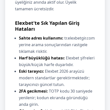
üyeliğiniz anında aktif olur. Üyelik
tamamen ücretsizdir.
Elexbet'te Sık Yapılan Giriş
Hataları
Sahte adres kullanımı:
tr.elexbetgir.com
yerine arama sonuçlarından rastgele
tıklamak risktir.
Harf büyüklüğü hatası:
Elexbet şifreleri
büyük/küçük harfe duyarlıdır.
Eski tarayıcı:
Elexbet 2026 arayüzü
modern standartlar gerektirmektedir;
tarayıcınızı güncel tutun.
2FA gecikmesi:
TOTP kodu 30 saniyede
yenilenir; kodun ekranda göründüğü
anda girin.