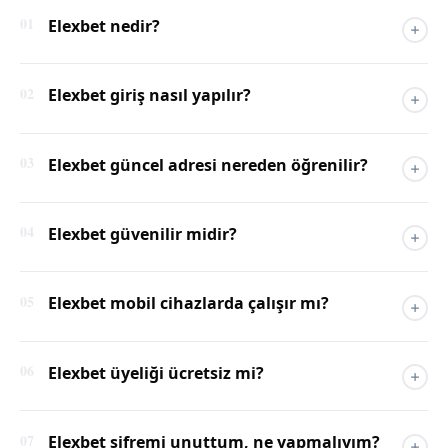
01
Elexbet nedir?
Elexbet, uluslararası lisans kapsamında faaliyet
02
Elexbet giriş nasıl yapılır?
gösteren, Türk kullanıcılara tam Türkçe arayüz ve 7/24
destek sunan dijital eğlence ve interaktif içerik
platformudur. Güvenlik odaklı altyapısı ve kesintisiz
tr.elexbetgir.com üzerinden doğrulanmış güncel
03
Elexbet güncel adresi nereden öğrenilir?
erişim altyapısıyla kullanıcı memnuniyetini öncelikli
Elexbet giriş adresini edinin. Adresi tarayıcınıza
hedef olarak benimseyen Elexbet, yıllar içinde güçlü
doğrudan yazın; URL'de kilit simgesi ve "https://"
bir üye tabanı oluşturmuştur.
olduğunu doğrulayın. Kullanıcı adı ve şifrenizi giriş
Elexbet güncel giriş adresi için tr.elexbetgir.com
04
Elexbet güvenilir midir?
formuna girin, Giriş butonuna tıklayın. 2FA aktifse
sayfasını düzenli olarak takip edin. Adres değişiklikleri
SMS ya da authenticator kodunuzu da girerek işlemi
anlık olarak güncellenmektedir. Arama motorlarından
tamamlayın.
ulaşılan sonuçlar her zaman resmi adres
Evet. Elexbet, uluslararası lisans çerçevesinde faaliyet
05
Elexbet mobil cihazlarda çalışır mı?
olmayabileceğinden, doğrulama için bu sayfayı
göstermekte olup bağımsız güvenlik denetimlerinden
kullanın ve adresi tarayıcınızda yer imi olarak
geçmektedir. 256-bit SSL şifreleme, TLS 1.3 protokolü
kaydedin.
ve yapay zeka destekli anomali tespiti, platformun
Evet. Elexbet'in 2026'da yenilenen duyarlı (responsive)
06
Elexbet üyeliği ücretsiz mi?
güvenlik standartlarını yüksek tutmaktadır.
arayüzü iOS ve Android'in tüm güncel sürümlerinde
sorunsuz çalışmaktadır. Ek uygulama indirmeye gerek
kalmadan mobil tarayıcıdan Elexbet giriş yapabilir,
Evet, Elexbet üyeliği tamamen ücretsizdir. Güncel
07
Elexbet şifremi unuttum, ne yapmalıyım?