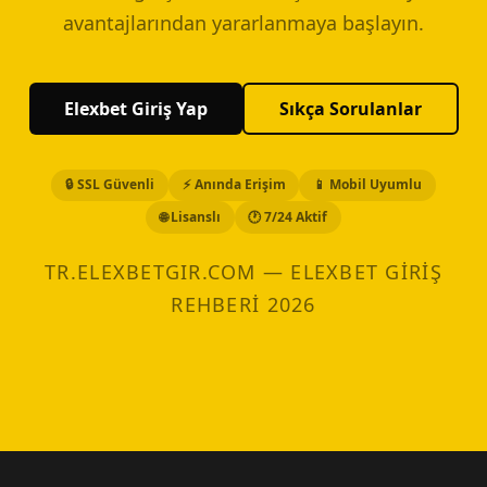
avantajlarından yararlanmaya başlayın.
Elexbet Giriş Yap
Sıkça Sorulanlar
🔒 SSL Güvenli
⚡ Anında Erişim
📱 Mobil Uyumlu
🌐 Lisanslı
🕐 7/24 Aktif
TR.ELEXBETGIR.COM — ELEXBET GİRİŞ
REHBERİ 2026