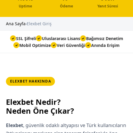
Uptime
Ödeme
Yanıt Süresi
Ana Sayfa
›
Elexbet Giriş
SSL Şifreli
Uluslararası Lisans
Bağımsız Denetim
✓
✓
✓
Mobil Optimize
Veri Güvenliği
Anında Erişim
✓
✓
✓
ELEXBET HAKKINDA
Elexbet Nedir?
Neden Öne Çıkar?
Elexbet
, güvenlik odaklı altyapısı ve Türk kullanıcıların