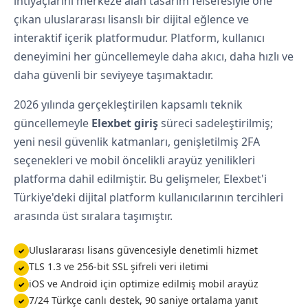
ihtiyaçlarını merkeze alan tasarım felsefesiyle öne
çıkan uluslararası lisanslı bir dijital eğlence ve
interaktif içerik platformudur. Platform, kullanıcı
deneyimini her güncellemeyle daha akıcı, daha hızlı ve
daha güvenli bir seviyeye taşımaktadır.
2026 yılında gerçekleştirilen kapsamlı teknik
güncellemeyle
Elexbet giriş
süreci sadeleştirilmiş;
yeni nesil güvenlik katmanları, genişletilmiş 2FA
seçenekleri ve mobil öncelikli arayüz yenilikleri
platforma dahil edilmiştir. Bu gelişmeler, Elexbet'i
Türkiye'deki dijital platform kullanıcılarının tercihleri
arasında üst sıralara taşımıştır.
Uluslararası lisans güvencesiyle denetimli hizmet
✓
TLS 1.3 ve 256-bit SSL şifreli veri iletimi
✓
iOS ve Android için optimize edilmiş mobil arayüz
✓
7/24 Türkçe canlı destek, 90 saniye ortalama yanıt
✓