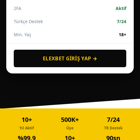
2FA
Aktif
Türkçe Destek
7/24
Min. Yaş
18+
ELEXBET GİRİŞ YAP →
10+
500K+
7/24
Yıl Aktif
Üye
TR Destek
%99.9
10+
90sn