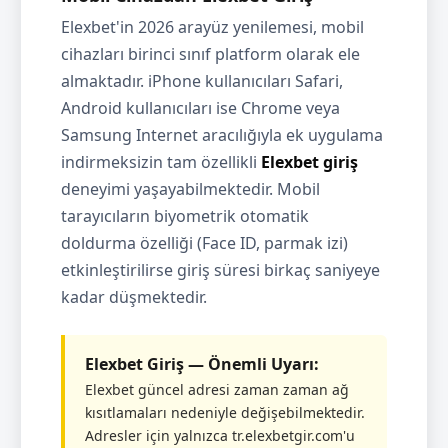
Elexbet'in 2026 arayüz yenilemesi, mobil
cihazları birinci sınıf platform olarak ele
almaktadır. iPhone kullanıcıları Safari,
Android kullanıcıları ise Chrome veya
Samsung Internet aracılığıyla ek uygulama
indirmeksizin tam özellikli
Elexbet giriş
deneyimi yaşayabilmektedir. Mobil
tarayıcıların biyometrik otomatik
doldurma özelliği (Face ID, parmak izi)
etkinleştirilirse giriş süresi birkaç saniyeye
kadar düşmektedir.
Elexbet Giriş — Önemli Uyarı:
Elexbet güncel adresi zaman zaman ağ
kısıtlamaları nedeniyle değişebilmektedir.
Adresler için yalnızca tr.elexbetgir.com'u