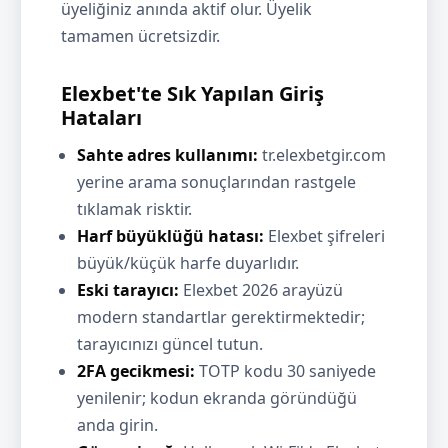
üyeliğiniz anında aktif olur. Üyelik
tamamen ücretsizdir.
Elexbet'te Sık Yapılan Giriş
Hataları
Sahte adres kullanımı:
tr.elexbetgir.com
yerine arama sonuçlarından rastgele
tıklamak risktir.
Harf büyüklüğü hatası:
Elexbet şifreleri
büyük/küçük harfe duyarlıdır.
Eski tarayıcı:
Elexbet 2026 arayüzü
modern standartlar gerektirmektedir;
tarayıcınızı güncel tutun.
2FA gecikmesi:
TOTP kodu 30 saniyede
yenilenir; kodun ekranda göründüğü
anda girin.