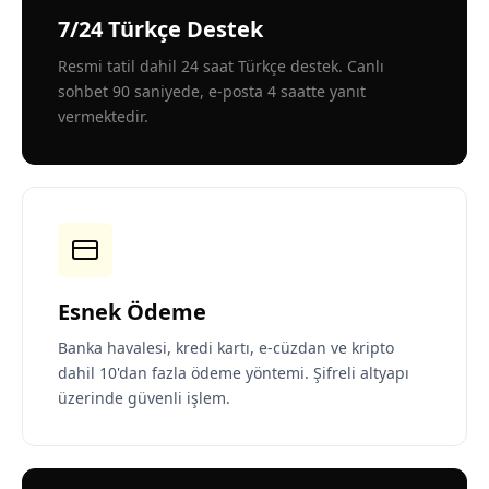
7/24 Türkçe Destek
Resmi tatil dahil 24 saat Türkçe destek. Canlı
sohbet 90 saniyede, e-posta 4 saatte yanıt
vermektedir.
Esnek Ödeme
Banka havalesi, kredi kartı, e-cüzdan ve kripto
dahil 10'dan fazla ödeme yöntemi. Şifreli altyapı
üzerinde güvenli işlem.