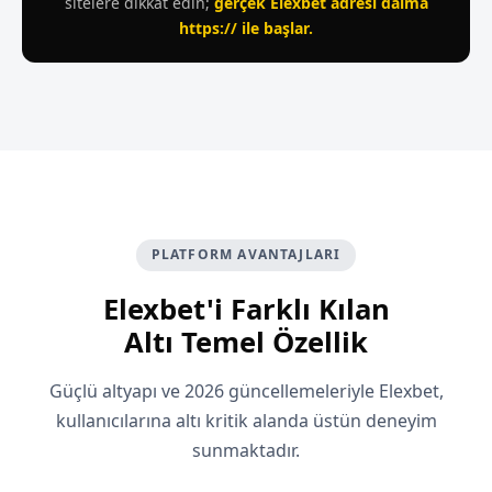
sitelere dikkat edin;
gerçek Elexbet adresi daima
https:// ile başlar.
PLATFORM AVANTAJLARI
Elexbet'i Farklı Kılan
Altı Temel Özellik
Güçlü altyapı ve 2026 güncellemeleriyle Elexbet,
kullanıcılarına altı kritik alanda üstün deneyim
sunmaktadır.