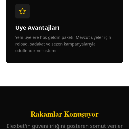
Üye Avantajları
Yeni üyelere hoş geldin paketi. Mevcut üyeler için
reload, sadakat ve sezon kampanyalarıyla
ödüllendirme sistemi.
Rakamlar Konuşuyor
Elexbet'in güvenilirliğini gösteren somut veriler