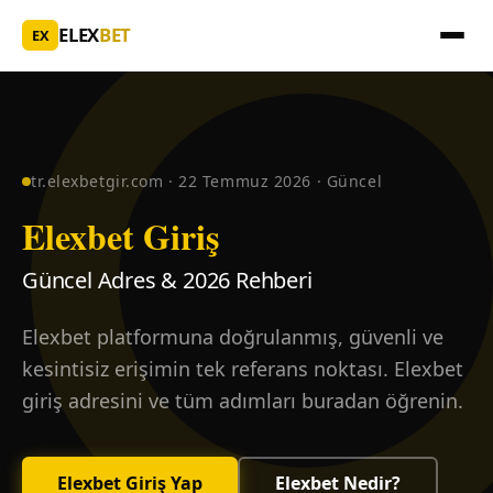
ELEX
BET
EX
tr.elexbetgir.com · 22 Temmuz 2026 · Güncel
Elexbet Giriş
Güncel Adres & 2026 Rehberi
Elexbet platformuna doğrulanmış, güvenli ve
kesintisiz erişimin tek referans noktası. Elexbet
giriş adresini ve tüm adımları buradan öğrenin.
Elexbet Giriş Yap
Elexbet Nedir?