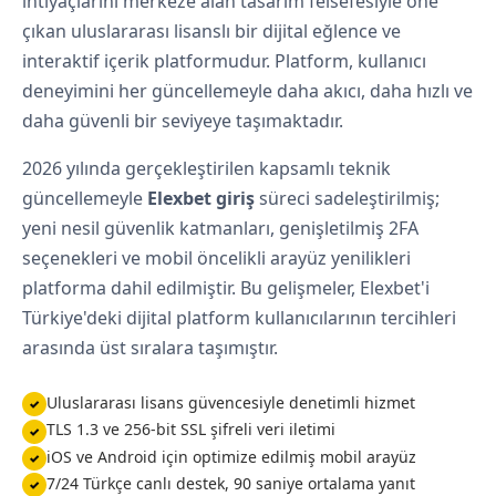
ihtiyaçlarını merkeze alan tasarım felsefesiyle öne
çıkan uluslararası lisanslı bir dijital eğlence ve
interaktif içerik platformudur. Platform, kullanıcı
deneyimini her güncellemeyle daha akıcı, daha hızlı ve
daha güvenli bir seviyeye taşımaktadır.
2026 yılında gerçekleştirilen kapsamlı teknik
güncellemeyle
Elexbet giriş
süreci sadeleştirilmiş;
yeni nesil güvenlik katmanları, genişletilmiş 2FA
seçenekleri ve mobil öncelikli arayüz yenilikleri
platforma dahil edilmiştir. Bu gelişmeler, Elexbet'i
Türkiye'deki dijital platform kullanıcılarının tercihleri
arasında üst sıralara taşımıştır.
Uluslararası lisans güvencesiyle denetimli hizmet
✓
TLS 1.3 ve 256-bit SSL şifreli veri iletimi
✓
iOS ve Android için optimize edilmiş mobil arayüz
✓
7/24 Türkçe canlı destek, 90 saniye ortalama yanıt
✓