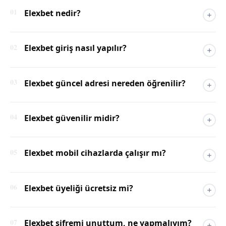
01
Elexbet nedir?
Elexbet, uluslararası lisans kapsamında faaliyet
02
Elexbet giriş nasıl yapılır?
gösteren, Türk kullanıcılara tam Türkçe arayüz ve 7/24
destek sunan dijital eğlence ve interaktif içerik
platformudur. Güvenlik odaklı altyapısı ve kesintisiz
tr.elexbetgir.com üzerinden doğrulanmış güncel
03
Elexbet güncel adresi nereden öğrenilir?
erişim altyapısıyla kullanıcı memnuniyetini öncelikli
Elexbet giriş adresini edinin. Adresi tarayıcınıza
hedef olarak benimseyen Elexbet, yıllar içinde güçlü
doğrudan yazın; URL'de kilit simgesi ve "https://"
bir üye tabanı oluşturmuştur.
olduğunu doğrulayın. Kullanıcı adı ve şifrenizi giriş
Elexbet güncel giriş adresi için tr.elexbetgir.com
04
Elexbet güvenilir midir?
formuna girin, Giriş butonuna tıklayın. 2FA aktifse
sayfasını düzenli olarak takip edin. Adres değişiklikleri
SMS ya da authenticator kodunuzu da girerek işlemi
anlık olarak güncellenmektedir. Arama motorlarından
tamamlayın.
ulaşılan sonuçlar her zaman resmi adres
Evet. Elexbet, uluslararası lisans çerçevesinde faaliyet
05
Elexbet mobil cihazlarda çalışır mı?
olmayabileceğinden, doğrulama için bu sayfayı
göstermekte olup bağımsız güvenlik denetimlerinden
kullanın ve adresi tarayıcınızda yer imi olarak
geçmektedir. 256-bit SSL şifreleme, TLS 1.3 protokolü
kaydedin.
ve yapay zeka destekli anomali tespiti, platformun
Evet. Elexbet'in 2026'da yenilenen duyarlı (responsive)
06
Elexbet üyeliği ücretsiz mi?
güvenlik standartlarını yüksek tutmaktadır.
arayüzü iOS ve Android'in tüm güncel sürümlerinde
sorunsuz çalışmaktadır. Ek uygulama indirmeye gerek
kalmadan mobil tarayıcıdan Elexbet giriş yapabilir,
Evet, Elexbet üyeliği tamamen ücretsizdir. Güncel
07
Elexbet şifremi unuttum, ne yapmalıyım?