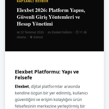
KAPSAMLI REHBER
Elexbet 2026: Platform Yapısı,
Güvenli Giriş Yöntemleri ve
Hesap Yönetimi
📅 22 Temmuz 2026 · ✍ Elexbet Editörü · ⏱ 11 dk
okuma · 🔄 Güncel
Elexbet Platformu: Yapı ve
Felsefe
Elexbet
, dijital platformlar arasında
kendine özgün bir yer edinmiş, kullanıcı
güvenliğini ve erişim kolaylığını ürün
felsefesinin merkezine yerleştirmiş bir