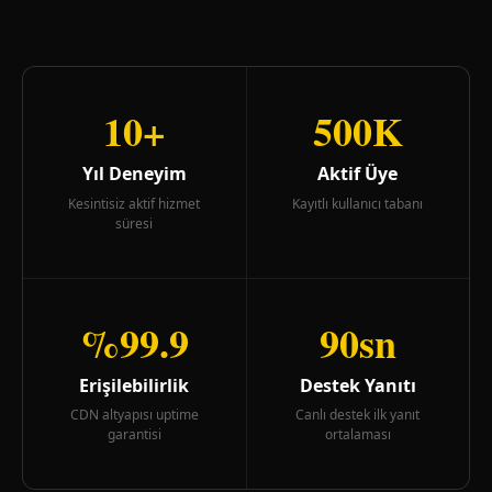
10+
500K
Yıl Deneyim
Aktif Üye
Kesintisiz aktif hizmet
Kayıtlı kullanıcı tabanı
süresi
%99.9
90sn
Erişilebilirlik
Destek Yanıtı
CDN altyapısı uptime
Canlı destek ilk yanıt
garantisi
ortalaması