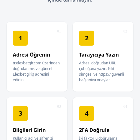
1
2
Adresi Öğrenin
Tarayıcıya Yazın
tr.elexbetgir.com üzerinden
Adresi doğrudan URL
doğrulanmış ve güncel
çubuğuna yazın. Kilit
Elexbet giriş adresini
simgesi ve https:// güvenli
edinin.
bağlantıyı onaylar.
3
4
Bilgileri Girin
2FA Doğrula
Kullanıcı adı ve şifrenizi
İki faktörlü doğrulama