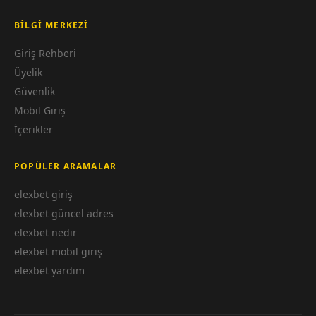
BILGI MERKEZI
Giriş Rehberi
Üyelik
Güvenlik
Mobil Giriş
İçerikler
POPÜLER ARAMALAR
elexbet giriş
elexbet güncel adres
elexbet nedir
elexbet mobil giriş
elexbet yardım