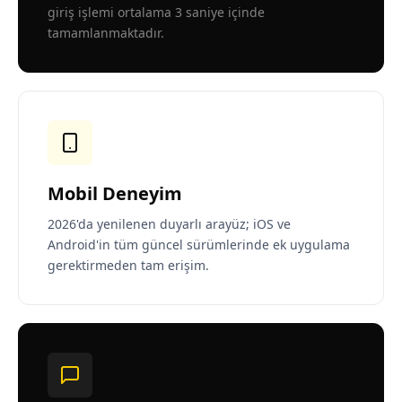
giriş işlemi ortalama 3 saniye içinde
tamamlanmaktadır.
Mobil Deneyim
2026'da yenilenen duyarlı arayüz; iOS ve
Android'in tüm güncel sürümlerinde ek uygulama
gerektirmeden tam erişim.