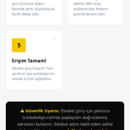
giriş formuna doğru
aktifse SMS veya
biçimde girin; büyük/küçük
authenticator kodunu
harfe dikkat edin.
girerek devam edin.
5
Erişim Tamam!
Elexbet giriş başarılı. Tüm
içerik ve üye avantajlarına
anında erişim sağladınız.
⚠ Güvenlik Uyarısı:
Elexbet giriş için yalnızca
tr.elexbetgir.com'da paylaşılan doğrulanmış
adresleri kullanın. Elexbet adını taklit eden sahte