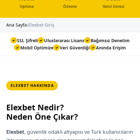
Uptime
Ödeme
Yanıt Süresi
Ana Sayfa
›
Elexbet Giriş
SSL Şifreli
Uluslararası Lisans
Bağımsız Denetim
✓
✓
✓
Mobil Optimize
Veri Güvenliği
Anında Erişim
✓
✓
✓
ELEXBET HAKKINDA
Elexbet Nedir?
Neden Öne Çıkar?
Elexbet
, güvenlik odaklı altyapısı ve Türk kullanıcıların