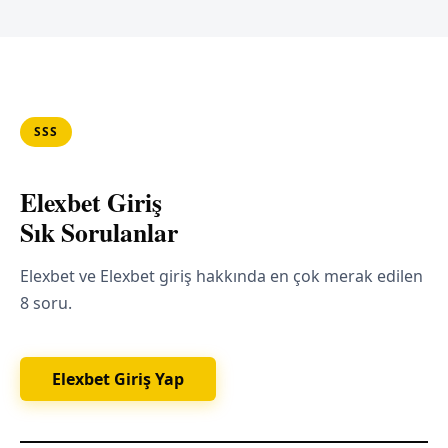
SSS
Elexbet Giriş
Sık Sorulanlar
Elexbet ve Elexbet giriş hakkında en çok merak edilen
8 soru.
Elexbet Giriş Yap