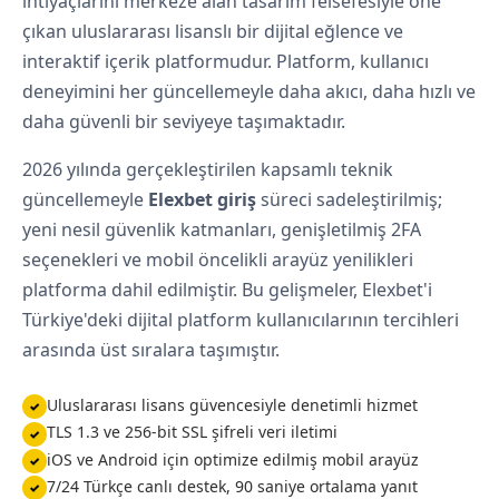
ihtiyaçlarını merkeze alan tasarım felsefesiyle öne
çıkan uluslararası lisanslı bir dijital eğlence ve
interaktif içerik platformudur. Platform, kullanıcı
deneyimini her güncellemeyle daha akıcı, daha hızlı ve
daha güvenli bir seviyeye taşımaktadır.
2026 yılında gerçekleştirilen kapsamlı teknik
güncellemeyle
Elexbet giriş
süreci sadeleştirilmiş;
yeni nesil güvenlik katmanları, genişletilmiş 2FA
seçenekleri ve mobil öncelikli arayüz yenilikleri
platforma dahil edilmiştir. Bu gelişmeler, Elexbet'i
Türkiye'deki dijital platform kullanıcılarının tercihleri
arasında üst sıralara taşımıştır.
Uluslararası lisans güvencesiyle denetimli hizmet
✓
TLS 1.3 ve 256-bit SSL şifreli veri iletimi
✓
iOS ve Android için optimize edilmiş mobil arayüz
✓
7/24 Türkçe canlı destek, 90 saniye ortalama yanıt
✓