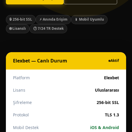
🔒 256-bit SSL
⚡ Anında Erişim
📱 Mobil Uyumlu
🌐 Lisanslı
🕐 7/24 TR Destek
Elexbet — Canlı Durum
Aktif
Platform
Elexbet
Lisans
Uluslararası
Şifreleme
256-bit SSL
Protokol
TLS 1.3
Mobil Destek
iOS & Android