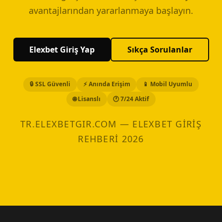
avantajlarından yararlanmaya başlayın.
Elexbet Giriş Yap
Sıkça Sorulanlar
🔒 SSL Güvenli
⚡ Anında Erişim
📱 Mobil Uyumlu
🌐 Lisanslı
🕐 7/24 Aktif
TR.ELEXBETGIR.COM — ELEXBET GİRİŞ
REHBERİ 2026