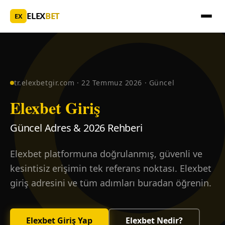
ELEX
BET
EX
tr.elexbetgir.com · 22 Temmuz 2026 · Güncel
Elexbet Giriş
Güncel Adres & 2026 Rehberi
Elexbet platformuna doğrulanmış, güvenli ve
kesintisiz erişimin tek referans noktası. Elexbet
giriş adresini ve tüm adımları buradan öğrenin.
Elexbet Giriş Yap
Elexbet Nedir?