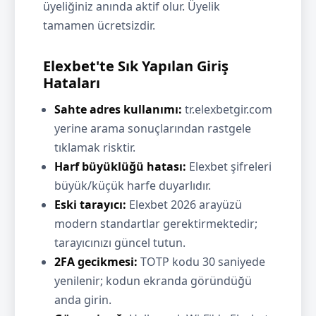
üyeliğiniz anında aktif olur. Üyelik
tamamen ücretsizdir.
Elexbet'te Sık Yapılan Giriş
Hataları
Sahte adres kullanımı:
tr.elexbetgir.com
yerine arama sonuçlarından rastgele
tıklamak risktir.
Harf büyüklüğü hatası:
Elexbet şifreleri
büyük/küçük harfe duyarlıdır.
Eski tarayıcı:
Elexbet 2026 arayüzü
modern standartlar gerektirmektedir;
tarayıcınızı güncel tutun.
2FA gecikmesi:
TOTP kodu 30 saniyede
yenilenir; kodun ekranda göründüğü
anda girin.