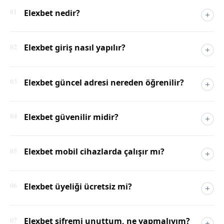
01
Elexbet nedir?
Elexbet, uluslararası lisans kapsamında faaliyet
02
Elexbet giriş nasıl yapılır?
gösteren, Türk kullanıcılara tam Türkçe arayüz ve 7/24
destek sunan dijital eğlence ve interaktif içerik
platformudur. Güvenlik odaklı altyapısı ve kesintisiz
tr.elexbetgir.com üzerinden doğrulanmış güncel
03
Elexbet güncel adresi nereden öğrenilir?
erişim altyapısıyla kullanıcı memnuniyetini öncelikli
Elexbet giriş adresini edinin. Adresi tarayıcınıza
hedef olarak benimseyen Elexbet, yıllar içinde güçlü
doğrudan yazın; URL'de kilit simgesi ve "https://"
bir üye tabanı oluşturmuştur.
olduğunu doğrulayın. Kullanıcı adı ve şifrenizi giriş
Elexbet güncel giriş adresi için tr.elexbetgir.com
04
Elexbet güvenilir midir?
formuna girin, Giriş butonuna tıklayın. 2FA aktifse
sayfasını düzenli olarak takip edin. Adres değişiklikleri
SMS ya da authenticator kodunuzu da girerek işlemi
anlık olarak güncellenmektedir. Arama motorlarından
tamamlayın.
ulaşılan sonuçlar her zaman resmi adres
Evet. Elexbet, uluslararası lisans çerçevesinde faaliyet
05
Elexbet mobil cihazlarda çalışır mı?
olmayabileceğinden, doğrulama için bu sayfayı
göstermekte olup bağımsız güvenlik denetimlerinden
kullanın ve adresi tarayıcınızda yer imi olarak
geçmektedir. 256-bit SSL şifreleme, TLS 1.3 protokolü
kaydedin.
ve yapay zeka destekli anomali tespiti, platformun
Evet. Elexbet'in 2026'da yenilenen duyarlı (responsive)
06
Elexbet üyeliği ücretsiz mi?
güvenlik standartlarını yüksek tutmaktadır.
arayüzü iOS ve Android'in tüm güncel sürümlerinde
sorunsuz çalışmaktadır. Ek uygulama indirmeye gerek
kalmadan mobil tarayıcıdan Elexbet giriş yapabilir,
Evet, Elexbet üyeliği tamamen ücretsizdir. Güncel
07
Elexbet şifremi unuttum, ne yapmalıyım?