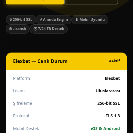
🔒 256-bit SSL
⚡ Anında Erişim
📱 Mobil Uyumlu
🌐 Lisanslı
🕐 7/24 TR Destek
Elexbet — Canlı Durum
Aktif
Platform
Elexbet
Lisans
Uluslararası
Şifreleme
256-bit SSL
Protokol
TLS 1.3
Mobil Destek
iOS & Android