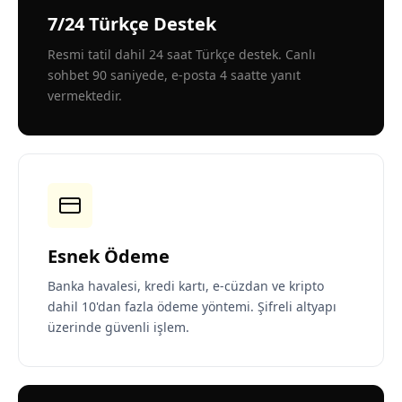
7/24 Türkçe Destek
Resmi tatil dahil 24 saat Türkçe destek. Canlı
sohbet 90 saniyede, e-posta 4 saatte yanıt
vermektedir.
Esnek Ödeme
Banka havalesi, kredi kartı, e-cüzdan ve kripto
dahil 10'dan fazla ödeme yöntemi. Şifreli altyapı
üzerinde güvenli işlem.