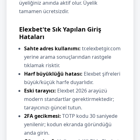
üyeliğiniz anında aktif olur. Üyelik
tamamen ücretsizdir.
Elexbet'te Sık Yapılan Giriş
Hataları
Sahte adres kullanımı:
tr.elexbetgir.com
yerine arama sonuçlarından rastgele
tıklamak risktir.
Harf büyüklüğü hatası:
Elexbet şifreleri
büyük/küçük harfe duyarlıdır.
Eski tarayıcı:
Elexbet 2026 arayüzü
modern standartlar gerektirmektedir;
tarayıcınızı güncel tutun.
2FA gecikmesi:
TOTP kodu 30 saniyede
yenilenir; kodun ekranda göründüğü
anda girin.