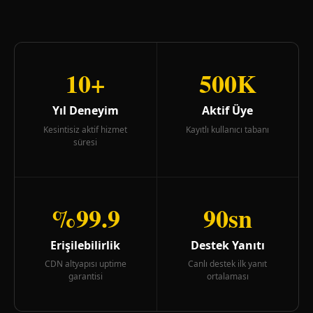
10+
500K
Yıl Deneyim
Aktif Üye
Kesintisiz aktif hizmet
Kayıtlı kullanıcı tabanı
süresi
%99.9
90sn
Erişilebilirlik
Destek Yanıtı
CDN altyapısı uptime
Canlı destek ilk yanıt
garantisi
ortalaması