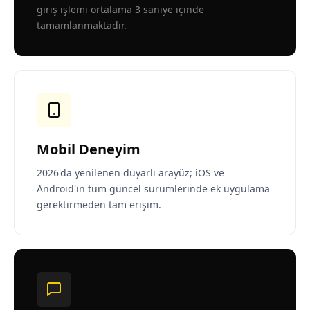
giriş işlemi ortalama 3 saniye içinde
tamamlanmaktadır.
Mobil Deneyim
2026'da yenilenen duyarlı arayüz; iOS ve
Android'in tüm güncel sürümlerinde ek uygulama
gerektirmeden tam erişim.