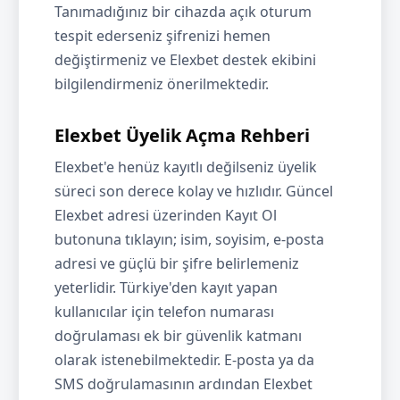
Tanımadığınız bir cihazda açık oturum
tespit ederseniz şifrenizi hemen
değiştirmeniz ve Elexbet destek ekibini
bilgilendirmeniz önerilmektedir.
Elexbet Üyelik Açma Rehberi
Elexbet'e henüz kayıtlı değilseniz üyelik
süreci son derece kolay ve hızlıdır. Güncel
Elexbet adresi üzerinden Kayıt Ol
butonuna tıklayın; isim, soyisim, e-posta
adresi ve güçlü bir şifre belirlemeniz
yeterlidir. Türkiye'den kayıt yapan
kullanıcılar için telefon numarası
doğrulaması ek bir güvenlik katmanı
olarak istenebilmektedir. E-posta ya da
SMS doğrulamasının ardından Elexbet