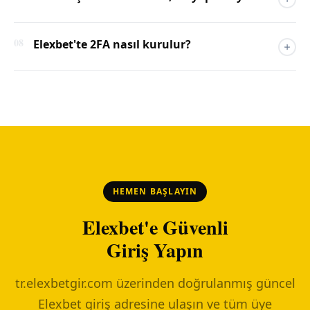
tüm özelliklere erişebilirsiniz.
adres üzerinden Kayıt Ol butonuna tıklayın, formu
doldurun ve e-posta veya SMS doğrulamasını
tamamlayın. Hesabınız hemen aktif olur ve hoş geldin
Elexbet giriş ekranındaki "Şifremi Unuttum"
08
Elexbet'te 2FA nasıl kurulur?
avantajlarına anında kavuşursunuz.
bağlantısına tıklayın. Üyelik e-posta adresinize
sıfırlama bağlantısı gönderilecektir. Bağlantı 15 dakika
geçerlidir. E-posta gelmezse spam klasörünüzü
Elexbet hesabınıza giriş yapın, sağ üstteki profil
kontrol edin; sorun devam ederse Elexbet canlı
menüsünden Güvenlik Ayarları'na gidin ve İki Faktörlü
desteğe başvurun.
Doğrulama seçeneğini aktif hale getirin. SMS veya
authenticator uygulama seçeneklerinden birini tercih
edin. SMS'e kıyasla authenticator uygulaması (Google,
Microsoft) SIM swap saldırılarına karşı çok daha
güvenlidir.
HEMEN BAŞLAYIN
Elexbet'e Güvenli
Giriş Yapın
tr.elexbetgir.com üzerinden doğrulanmış güncel
Elexbet giriş adresine ulaşın ve tüm üye