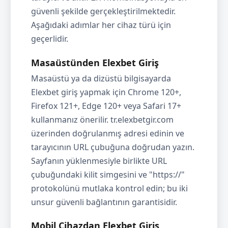
güvenli şekilde gerçekleştirilmektedir.
Aşağıdaki adımlar her cihaz türü için
geçerlidir.
Masaüstünden Elexbet Giriş
Masaüstü ya da dizüstü bilgisayarda
Elexbet giriş yapmak için Chrome 120+,
Firefox 121+, Edge 120+ veya Safari 17+
kullanmanız önerilir. tr.elexbetgir.com
üzerinden doğrulanmış adresi edinin ve
tarayıcının URL çubuğuna doğrudan yazın.
Sayfanın yüklenmesiyle birlikte URL
çubuğundaki kilit simgesini ve "https://"
protokolünü mutlaka kontrol edin; bu iki
unsur güvenli bağlantının garantisidir.
Mobil Cihazdan Elexbet Giriş