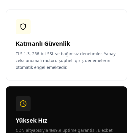
Katmanlı Güvenlik
TLS 1.3, 256-bit SSL ve bağımsız denetimler. Yapay
zeka anomali motoru şüpheli giriş denemelerini
otomatik engellemektedir.
Yüksek Hız
CDN altyapısıyla %99.9 uptime garantisi. Elexbet