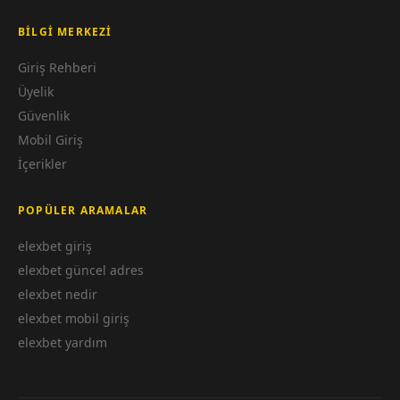
BILGI MERKEZI
Giriş Rehberi
Üyelik
Güvenlik
Mobil Giriş
İçerikler
POPÜLER ARAMALAR
elexbet giriş
elexbet güncel adres
elexbet nedir
elexbet mobil giriş
elexbet yardım