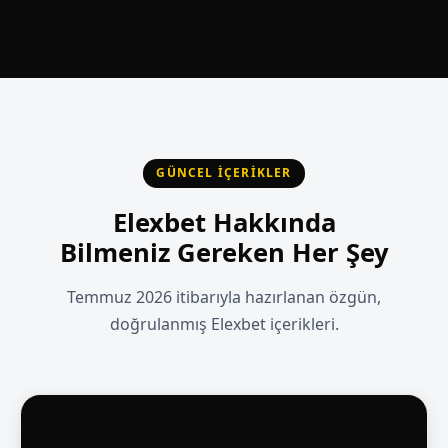
GÜNCEL İÇERIKLER
Elexbet Hakkında
Bilmeniz Gereken Her Şey
Temmuz 2026 itibarıyla hazırlanan özgün,
doğrulanmış Elexbet içerikleri.