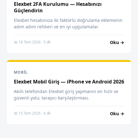
Elexbet 2FA Kurulumu — Hesabınızı
Güçlendirin
Elexbet hesabınıza iki faktörlü doğrulama eklemenin
adım adım rehberi ve en iyi uygulamalar.
Oku →
📅 18 Tem 2026 · 5 dk
MOBIL
Elexbet Mobil Giriş — iPhone ve Android 2026
Akıllı telefondan Elexbet giriş yapmanın en hızlı ve
güvenli yolu; tarayıcı karşılaştırması.
Oku →
📅 15 Tem 2026 · 4 dk