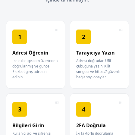
1
2
Adresi Öğrenin
Tarayıcıya Yazın
tr.elexbetgir.com üzerinden
Adresi doğrudan URL
doğrulanmış ve güncel
çubuğuna yazın. Kilit
Elexbet giriş adresini
simgesi ve https:// güvenli
edinin.
bağlantıyı onaylar.
3
4
Bilgileri Girin
2FA Doğrula
Kullanıcı adı ve şifrenizi
İki faktörlü doğrulama