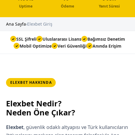
Uptime
Ödeme
Yanıt Süresi
Ana Sayfa
›
Elexbet Giriş
SSL Şifreli
Uluslararası Lisans
Bağımsız Denetim
✓
✓
✓
Mobil Optimize
Veri Güvenliği
Anında Erişim
✓
✓
✓
ELEXBET HAKKINDA
Elexbet Nedir?
Neden Öne Çıkar?
Elexbet
, güvenlik odaklı altyapısı ve Türk kullanıcıların