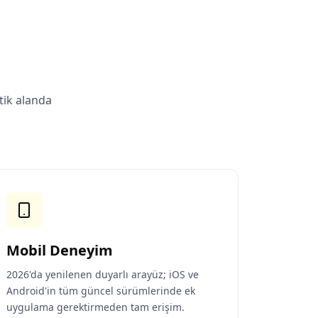
itik alanda
Mobil Deneyim
2026'da yenilenen duyarlı arayüz; iOS ve
Android'in tüm güncel sürümlerinde ek
uygulama gerektirmeden tam erişim.