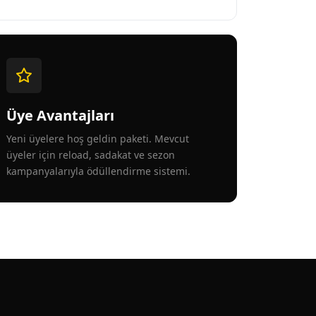
Üye Avantajları
Yeni üyelere hoş geldin paketi. Mevcut
üyeler için reload, sadakat ve sezon
kampanyalarıyla ödüllendirme sistemi.