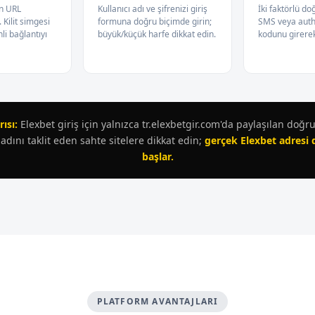
n URL
Kullanıcı adı ve şifrenizi giriş
İki faktörlü d
Kilit simgesi
formuna doğru biçimde girin;
SMS veya auth
nli bağlantıyı
büyük/küçük harfe dikkat edin.
kodunu girere
ısı:
Elexbet giriş için yalnızca tr.elexbetgir.com'da paylaşılan doğr
 adını taklit eden sahte sitelere dikkat edin;
gerçek Elexbet adresi d
başlar.
PLATFORM AVANTAJLARI