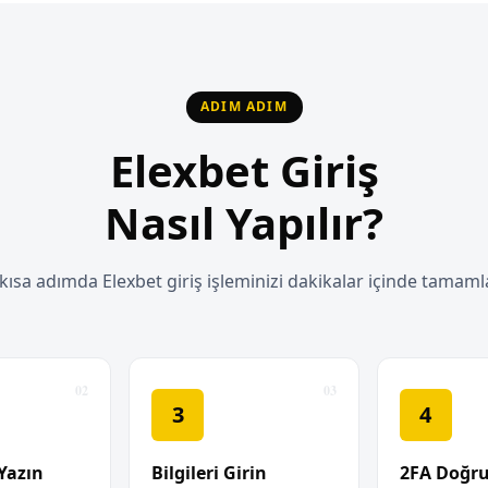
ADIM ADIM
Elexbet Giriş
Nasıl Yapılır?
kısa adımda Elexbet giriş işleminizi dakikalar içinde tamaml
3
4
 Yazın
Bilgileri Girin
2FA Doğru