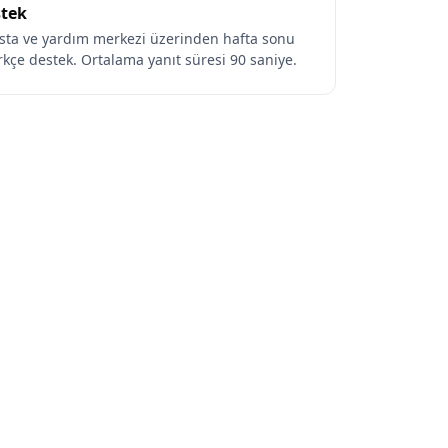
stek
osta ve yardım merkezi üzerinden hafta sonu
ürkçe destek. Ortalama yanıt süresi 90 saniye.