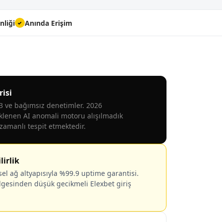
nliği
Anında Erişim
✓
isi
.3 ve bağımsız denetimler. 2026
klenen AI anomali motoru alışılmadık
 zamanlı tespit etmektedir.
lirlik
el ağ altyapısıyla %99.9 uptime garantisi.
lgesinden düşük gecikmeli Elexbet giriş