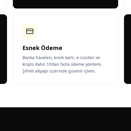
Esnek Ödeme
Banka havalesi, kredi kartı, e-cüzdan ve
kripto dahil 10'dan fazla ödeme yöntemi.
Şifreli altyapı üzerinde güvenli işlem.