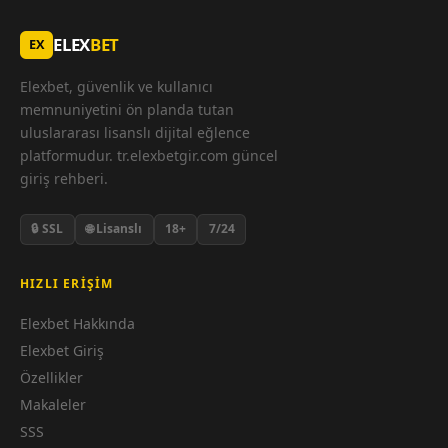
ELEX
BET
EX
Elexbet, güvenlik ve kullanıcı
memnuniyetini ön planda tutan
uluslararası lisanslı dijital eğlence
platformudur. tr.elexbetgir.com güncel
giriş rehberi.
🔒 SSL
🌐 Lisanslı
18+
7/24
HIZLI ERIŞIM
Elexbet Hakkında
Elexbet Giriş
Özellikler
Makaleler
SSS