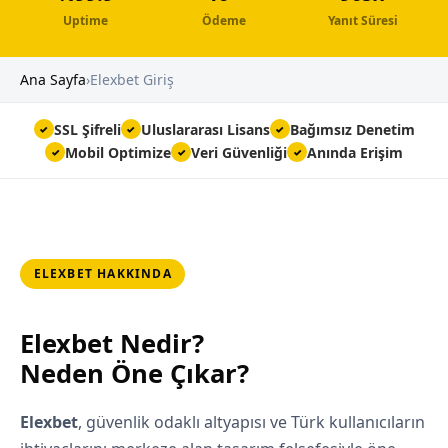
Uptime
Ödeme
Yanıt Süresi
Ana Sayfa
›
Elexbet Giriş
SSL Şifreli
Uluslararası Lisans
Bağımsız Denetim
✓
✓
✓
Mobil Optimize
Veri Güvenliği
Anında Erişim
✓
✓
✓
ELEXBET HAKKINDA
Elexbet Nedir?
Neden Öne Çıkar?
Elexbet
, güvenlik odaklı altyapısı ve Türk kullanıcıların