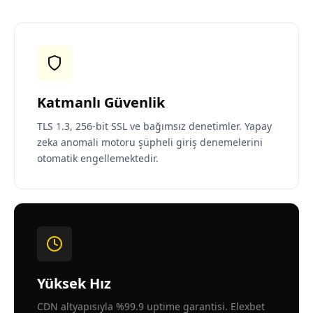
Katmanlı Güvenlik
TLS 1.3, 256-bit SSL ve bağımsız denetimler. Yapay
zeka anomali motoru şüpheli giriş denemelerini
otomatik engellemektedir.
Yüksek Hız
CDN altyapısıyla %99.9 uptime garantisi. Elexbet