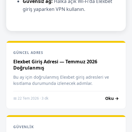
Güvensiz ağ:
Halka açık Wi-Fi'da Elexbet
giriş yaparken VPN kullanın.
GÜNCEL ADRES
Elexbet Giriş Adresi — Temmuz 2026
Doğrulanmış
Bu ay için doğrulanmış Elexbet giriş adresleri ve
kısıtlama durumunda izlenecek adımlar.
Oku →
📅 22 Tem 2026 · 3 dk
GÜVENLIK