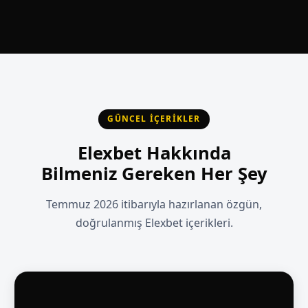
GÜNCEL İÇERIKLER
Elexbet Hakkında
Bilmeniz Gereken Her Şey
Temmuz 2026 itibarıyla hazırlanan özgün,
doğrulanmış Elexbet içerikleri.