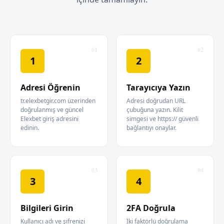
1
2
Adresi Öğrenin
Tarayıcıya Yazın
tr.elexbetgir.com üzerinden
Adresi doğrudan URL
doğrulanmış ve güncel
çubuğuna yazın. Kilit
Elexbet giriş adresini
simgesi ve https:// güvenli
edinin.
bağlantıyı onaylar.
3
4
Bilgileri Girin
2FA Doğrula
Kullanıcı adı ve şifrenizi
İki faktörlü doğrulama