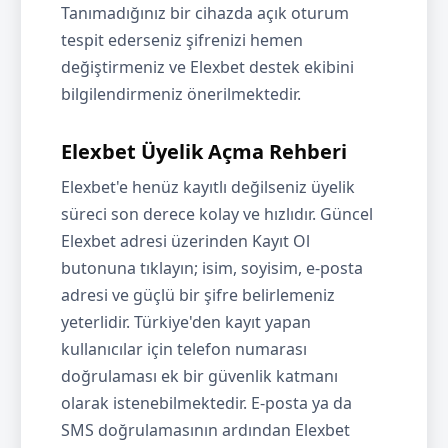
Tanımadığınız bir cihazda açık oturum
tespit ederseniz şifrenizi hemen
değiştirmeniz ve Elexbet destek ekibini
bilgilendirmeniz önerilmektedir.
Elexbet Üyelik Açma Rehberi
Elexbet'e henüz kayıtlı değilseniz üyelik
süreci son derece kolay ve hızlıdır. Güncel
Elexbet adresi üzerinden Kayıt Ol
butonuna tıklayın; isim, soyisim, e-posta
adresi ve güçlü bir şifre belirlemeniz
yeterlidir. Türkiye'den kayıt yapan
kullanıcılar için telefon numarası
doğrulaması ek bir güvenlik katmanı
olarak istenebilmektedir. E-posta ya da
SMS doğrulamasının ardından Elexbet