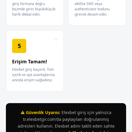
giriş formuna doğru
aktifse SMS veya
biçimde girin; büyük/küçük
authenticator kodunu
harfe dikkat edin.
girerek devam edin.
5
Erişim Tamam!
Elexbet giriş başarılı. Tüm
içerik ve üye avantajlarına
anında erişim sağladınız.
⚠ Güvenlik Uyarısı:
Elexbet giriş için yalnızca
tr.elexbetgir.com'da paylaşılan doğrulanmış
adresleri kullanın. Elexbet adını taklit eden sahte