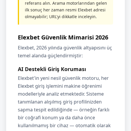
referans alın. Arama motorlarından gelen
ilk sonuç her zaman resmi Elexbet adresi
olmayabilir; URL'yi dikkatle inceleyin.
Elexbet Güvenlik Mimarisi 2026
Elexbet, 2026 yılında güvenlik altyapısını üç
temel alanda güçlendirmiştir:
AI Destekli Giriş Koruması
Elexbet'in yeni nesil güvenlik motoru, her
Elexbet giriş işlemini makine öğrenimi
modelleriyle analiz etmektedir. Sisteme
tanımlanan alışılmış giriş profilinizden
sapma tespit edildiğinde — örneğin farklı
bir coğrafi konum ya da daha önce
kullanılmamış bir cihaz — otomatik olarak