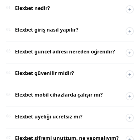
01
Elexbet nedir?
Elexbet, uluslararası lisans kapsamında faaliyet
02
Elexbet giriş nasıl yapılır?
gösteren, Türk kullanıcılara tam Türkçe arayüz ve 7/24
destek sunan dijital eğlence ve interaktif içerik
platformudur. Güvenlik odaklı altyapısı ve kesintisiz
tr.elexbetgir.com üzerinden doğrulanmış güncel
03
Elexbet güncel adresi nereden öğrenilir?
erişim altyapısıyla kullanıcı memnuniyetini öncelikli
Elexbet giriş adresini edinin. Adresi tarayıcınıza
hedef olarak benimseyen Elexbet, yıllar içinde güçlü
doğrudan yazın; URL'de kilit simgesi ve "https://"
bir üye tabanı oluşturmuştur.
olduğunu doğrulayın. Kullanıcı adı ve şifrenizi giriş
Elexbet güncel giriş adresi için tr.elexbetgir.com
04
Elexbet güvenilir midir?
formuna girin, Giriş butonuna tıklayın. 2FA aktifse
sayfasını düzenli olarak takip edin. Adres değişiklikleri
SMS ya da authenticator kodunuzu da girerek işlemi
anlık olarak güncellenmektedir. Arama motorlarından
tamamlayın.
ulaşılan sonuçlar her zaman resmi adres
Evet. Elexbet, uluslararası lisans çerçevesinde faaliyet
05
Elexbet mobil cihazlarda çalışır mı?
olmayabileceğinden, doğrulama için bu sayfayı
göstermekte olup bağımsız güvenlik denetimlerinden
kullanın ve adresi tarayıcınızda yer imi olarak
geçmektedir. 256-bit SSL şifreleme, TLS 1.3 protokolü
kaydedin.
ve yapay zeka destekli anomali tespiti, platformun
Evet. Elexbet'in 2026'da yenilenen duyarlı (responsive)
06
Elexbet üyeliği ücretsiz mi?
güvenlik standartlarını yüksek tutmaktadır.
arayüzü iOS ve Android'in tüm güncel sürümlerinde
sorunsuz çalışmaktadır. Ek uygulama indirmeye gerek
kalmadan mobil tarayıcıdan Elexbet giriş yapabilir,
Evet, Elexbet üyeliği tamamen ücretsizdir. Güncel
07
Elexbet şifremi unuttum, ne yapmalıyım?