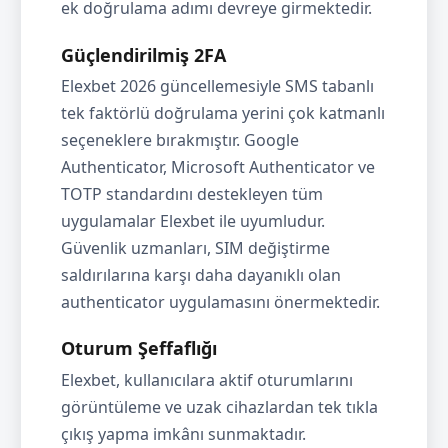
ek doğrulama adımı devreye girmektedir.
Güçlendirilmiş 2FA
Elexbet 2026 güncellemesiyle SMS tabanlı
tek faktörlü doğrulama yerini çok katmanlı
seçeneklere bırakmıştır. Google
Authenticator, Microsoft Authenticator ve
TOTP standardını destekleyen tüm
uygulamalar Elexbet ile uyumludur.
Güvenlik uzmanları, SIM değiştirme
saldırılarına karşı daha dayanıklı olan
authenticator uygulamasını önermektedir.
Oturum Şeffaflığı
Elexbet, kullanıcılara aktif oturumlarını
görüntüleme ve uzak cihazlardan tek tıkla
çıkış yapma imkânı sunmaktadır.