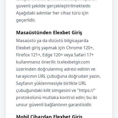
güvenli şekilde gerçekleştirilmektedir.
Aşağıdaki adımlar her cihaz türü için
geçerlidir.
Masaüstünden Elexbet Giriş
Masaüstü ya da dizüstü bilgisayarda
Elexbet giriş yapmak için Chrome 120+,
Firefox 121+, Edge 120+ veya Safari 17+
kullanmanız önerilir. tr.elexbetgir.com
üzerinden doğrulanmış adresi edinin ve
tarayıcının URL çubuğuna doğrudan yazın.
Sayfanın yüklenmesiyle birlikte URL
çubuğundaki kilit simgesini ve "https://"
protokolünü mutlaka kontrol edin; bu iki
unsur güvenli bağlantının garantisidir.
Mobil Cihazdan Elexbet Giriş