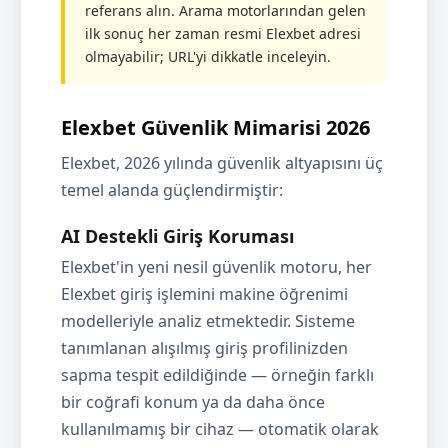
referans alın. Arama motorlarından gelen
ilk sonuç her zaman resmi Elexbet adresi
olmayabilir; URL'yi dikkatle inceleyin.
Elexbet Güvenlik Mimarisi 2026
Elexbet, 2026 yılında güvenlik altyapısını üç
temel alanda güçlendirmiştir:
AI Destekli Giriş Koruması
Elexbet'in yeni nesil güvenlik motoru, her
Elexbet giriş işlemini makine öğrenimi
modelleriyle analiz etmektedir. Sisteme
tanımlanan alışılmış giriş profilinizden
sapma tespit edildiğinde — örneğin farklı
bir coğrafi konum ya da daha önce
kullanılmamış bir cihaz — otomatik olarak