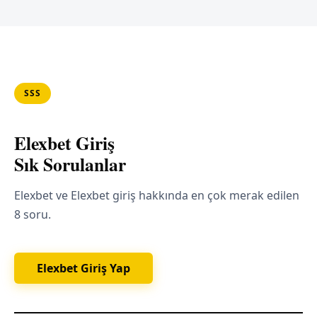
SSS
Elexbet Giriş
Sık Sorulanlar
Elexbet ve Elexbet giriş hakkında en çok merak edilen
8 soru.
Elexbet Giriş Yap