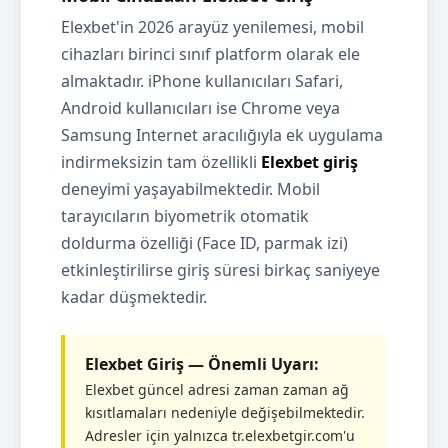
Elexbet'in 2026 arayüz yenilemesi, mobil
cihazları birinci sınıf platform olarak ele
almaktadır. iPhone kullanıcıları Safari,
Android kullanıcıları ise Chrome veya
Samsung Internet aracılığıyla ek uygulama
indirmeksizin tam özellikli
Elexbet giriş
deneyimi yaşayabilmektedir. Mobil
tarayıcıların biyometrik otomatik
doldurma özelliği (Face ID, parmak izi)
etkinleştirilirse giriş süresi birkaç saniyeye
kadar düşmektedir.
Elexbet Giriş — Önemli Uyarı:
Elexbet güncel adresi zaman zaman ağ
kısıtlamaları nedeniyle değişebilmektedir.
Adresler için yalnızca tr.elexbetgir.com'u