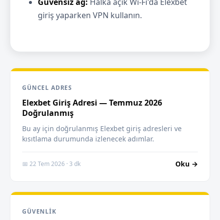
Güvensiz ağ:
Halka açık Wi-Fi'da Elexbet
giriş yaparken VPN kullanın.
GÜNCEL ADRES
Elexbet Giriş Adresi — Temmuz 2026
Doğrulanmış
Bu ay için doğrulanmış Elexbet giriş adresleri ve
kısıtlama durumunda izlenecek adımlar.
Oku →
📅 22 Tem 2026 · 3 dk
GÜVENLIK