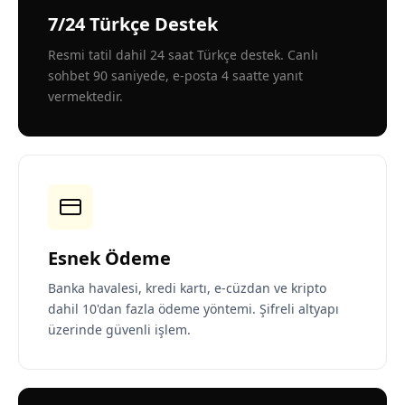
7/24 Türkçe Destek
Resmi tatil dahil 24 saat Türkçe destek. Canlı
sohbet 90 saniyede, e-posta 4 saatte yanıt
vermektedir.
Esnek Ödeme
Banka havalesi, kredi kartı, e-cüzdan ve kripto
dahil 10'dan fazla ödeme yöntemi. Şifreli altyapı
üzerinde güvenli işlem.