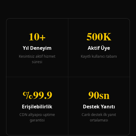
10+
500K
Yıl Deneyim
Aktif Üye
Kesintisiz aktif hizmet
Kayıtlı kullanıcı tabanı
süresi
%99.9
90sn
Erişilebilirlik
Destek Yanıtı
CDN altyapısı uptime
Canlı destek ilk yanıt
garantisi
ortalaması