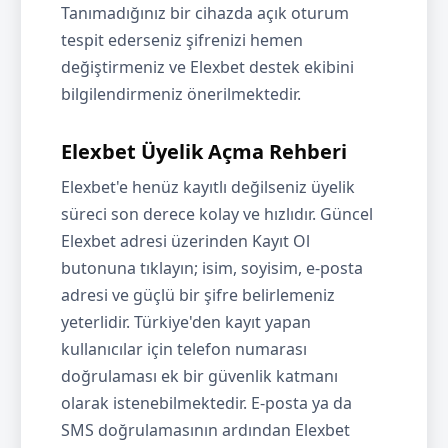
Tanımadığınız bir cihazda açık oturum
tespit ederseniz şifrenizi hemen
değiştirmeniz ve Elexbet destek ekibini
bilgilendirmeniz önerilmektedir.
Elexbet Üyelik Açma Rehberi
Elexbet'e henüz kayıtlı değilseniz üyelik
süreci son derece kolay ve hızlıdır. Güncel
Elexbet adresi üzerinden Kayıt Ol
butonuna tıklayın; isim, soyisim, e-posta
adresi ve güçlü bir şifre belirlemeniz
yeterlidir. Türkiye'den kayıt yapan
kullanıcılar için telefon numarası
doğrulaması ek bir güvenlik katmanı
olarak istenebilmektedir. E-posta ya da
SMS doğrulamasının ardından Elexbet