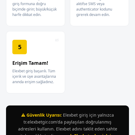
giriş formuna doğru
aktifse SMS veya
biçimde girin; büyük/küçük
authenticator kodunu
harfe dikkat edin.
girerek devam edin.
5
Erişim Tamam!
Elexbet giriş başarılı. Tüm
içerik ve üye avantajlarına
anında erişim sağladınız.
⚠ Güvenlik Uyarısı:
Elexbet giriş için yalnızca
tr.elexbetgir.com'da paylaşılan doğrulanmış
adresleri kullanın. Elexbet adını taklit eden sahte