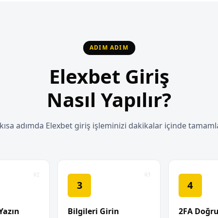
ADIM ADIM
Elexbet Giriş
Nasıl Yapılır?
kısa adımda Elexbet giriş işleminizi dakikalar içinde tamaml
3
4
 Yazın
Bilgileri Girin
2FA Doğru