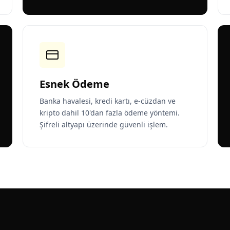
Esnek Ödeme
Banka havalesi, kredi kartı, e-cüzdan ve
kripto dahil 10'dan fazla ödeme yöntemi.
Şifreli altyapı üzerinde güvenli işlem.