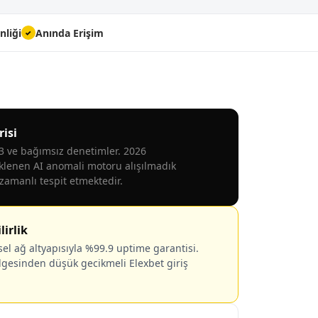
nliği
Anında Erişim
✓
isi
.3 ve bağımsız denetimler. 2026
klenen AI anomali motoru alışılmadık
 zamanlı tespit etmektedir.
lirlik
el ağ altyapısıyla %99.9 uptime garantisi.
lgesinden düşük gecikmeli Elexbet giriş