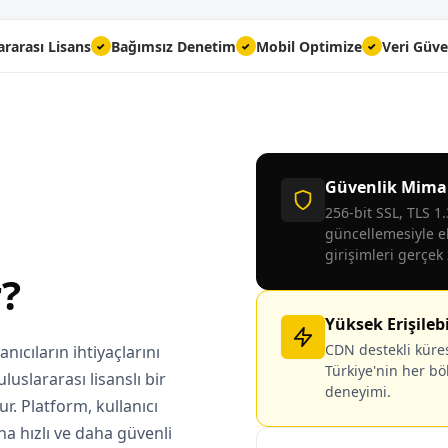
ararası Lisans
Bağımsız Denetim
Mobil Optimize
Veri Güve
✓
✓
✓
Güvenlik Mimar
256-bit SSL, TLS 1
güncellemesiyle e
girişimleri gerçek
?
Yüksek Erişilebi
CDN destekli küres
anıcıların ihtiyaçlarını
Türkiye'nin her bö
uslararası lisanslı bir
deneyimi.
ur. Platform, kullanıcı
a hızlı ve daha güvenli