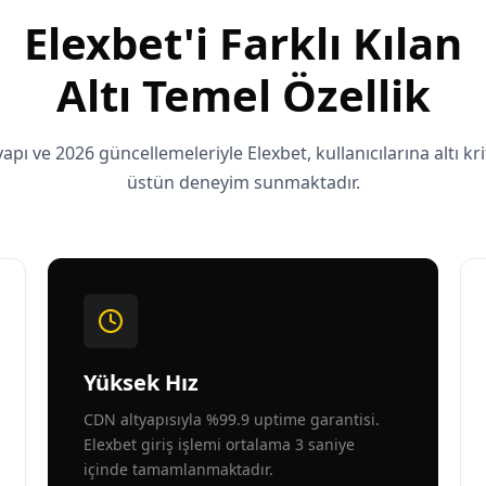
Elexbet'i Farklı Kılan
Altı Temel Özellik
apı ve 2026 güncellemeleriyle Elexbet, kullanıcılarına altı kr
üstün deneyim sunmaktadır.
Yüksek Hız
CDN altyapısıyla %99.9 uptime garantisi.
Elexbet giriş işlemi ortalama 3 saniye
içinde tamamlanmaktadır.