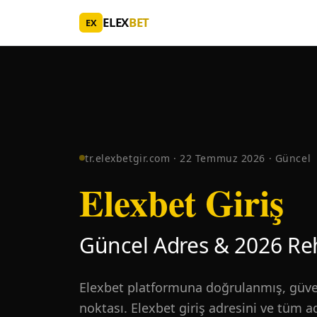
ELEX
BET
EX
tr.elexbetgir.com · 22 Temmuz 2026 · Güncel
Elexbet Giriş
Güncel Adres & 2026 Re
Elexbet platformuna doğrulanmış, güvenl
noktası. Elexbet giriş adresini ve tüm 