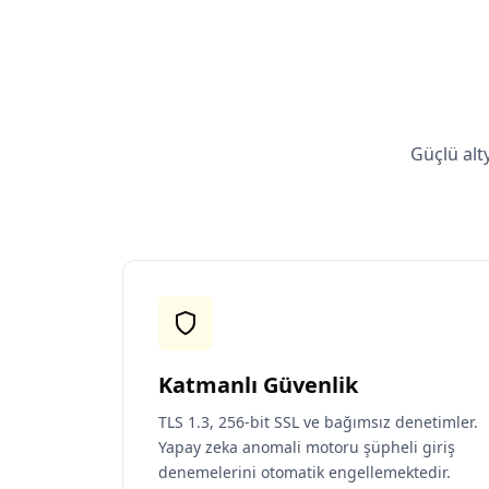
Güçlü alty
Katmanlı Güvenlik
TLS 1.3, 256-bit SSL ve bağımsız denetimler.
Yapay zeka anomali motoru şüpheli giriş
denemelerini otomatik engellemektedir.