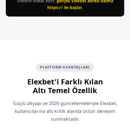
sitelere dikkat edin;
gerçek Elexbet adresi daima
https:// ile başlar.
PLATFORM AVANTAJLARI
Elexbet'i Farklı Kılan
Altı Temel Özellik
Güçlü altyapı ve 2026 güncellemeleriyle Elexbet,
kullanıcılarına altı kritik alanda üstün deneyim
sunmaktadır.