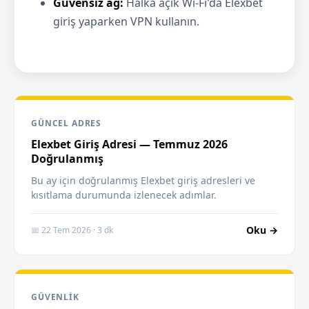
Güvensiz ağ:
Halka açık Wi-Fi'da Elexbet
giriş yaparken VPN kullanın.
GÜNCEL ADRES
Elexbet Giriş Adresi — Temmuz 2026
Doğrulanmış
Bu ay için doğrulanmış Elexbet giriş adresleri ve
kısıtlama durumunda izlenecek adımlar.
Oku →
📅 22 Tem 2026 · 3 dk
GÜVENLIK