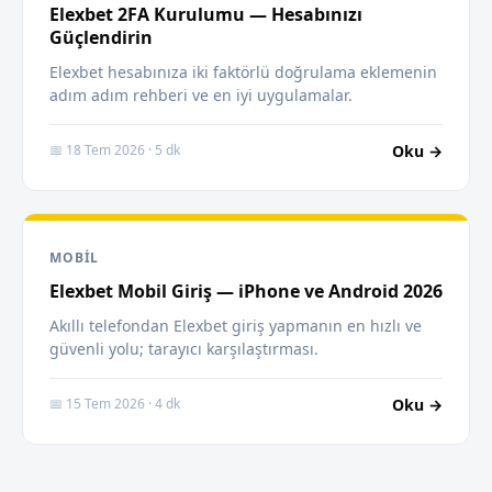
Elexbet 2FA Kurulumu — Hesabınızı
Güçlendirin
Elexbet hesabınıza iki faktörlü doğrulama eklemenin
adım adım rehberi ve en iyi uygulamalar.
Oku →
📅 18 Tem 2026 · 5 dk
MOBIL
Elexbet Mobil Giriş — iPhone ve Android 2026
Akıllı telefondan Elexbet giriş yapmanın en hızlı ve
güvenli yolu; tarayıcı karşılaştırması.
Oku →
📅 15 Tem 2026 · 4 dk