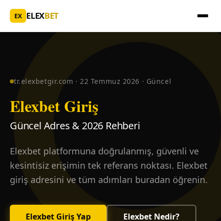
ELEX
BET
EX
tr.elexbetgir.com · 22 Temmuz 2026 · Güncel
Elexbet Giriş
Güncel Adres & 2026 Rehberi
Elexbet platformuna doğrulanmış, güvenli ve
kesintisiz erişimin tek referans noktası. Elexbet
giriş adresini ve tüm adımları buradan öğrenin.
Elexbet Giriş Yap
Elexbet Nedir?