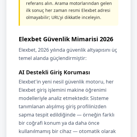
referans alın. Arama motorlarından gelen
ilk sonuç her zaman resmi Elexbet adresi
olmayabilir; URL'yi dikkatle inceleyin.
Elexbet Güvenlik Mimarisi 2026
Elexbet, 2026 yılında güvenlik altyapısını üç
temel alanda güçlendirmiştir:
AI Destekli Giriş Koruması
Elexbet'in yeni nesil güvenlik motoru, her
Elexbet giriş işlemini makine öğrenimi
modelleriyle analiz etmektedir. Sisteme
tanımlanan alışılmış giriş profilinizden
sapma tespit edildiğinde — örneğin farklı
bir coğrafi konum ya da daha önce
kullanılmamış bir cihaz — otomatik olarak