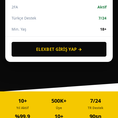
2FA
Aktif
Türkçe Destek
7/24
Min. Yaş
18+
ELEXBET GİRİŞ YAP →
10+
500K+
7/24
Yıl Aktif
Üye
TR Destek
%99.9
10+
90sn