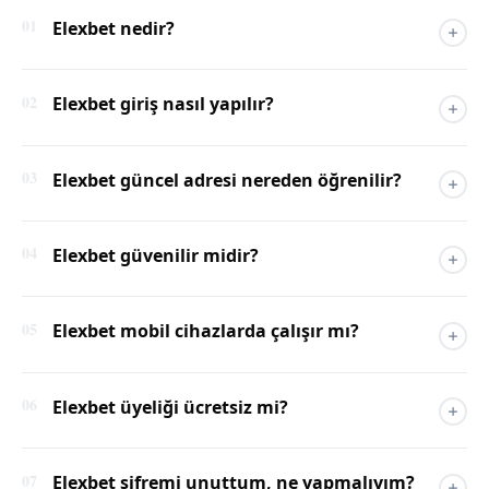
01
Elexbet nedir?
Elexbet, uluslararası lisans kapsamında faaliyet
02
Elexbet giriş nasıl yapılır?
gösteren, Türk kullanıcılara tam Türkçe arayüz ve 7/24
destek sunan dijital eğlence ve interaktif içerik
platformudur. Güvenlik odaklı altyapısı ve kesintisiz
tr.elexbetgir.com üzerinden doğrulanmış güncel
03
Elexbet güncel adresi nereden öğrenilir?
erişim altyapısıyla kullanıcı memnuniyetini öncelikli
Elexbet giriş adresini edinin. Adresi tarayıcınıza
hedef olarak benimseyen Elexbet, yıllar içinde güçlü
doğrudan yazın; URL'de kilit simgesi ve "https://"
bir üye tabanı oluşturmuştur.
olduğunu doğrulayın. Kullanıcı adı ve şifrenizi giriş
Elexbet güncel giriş adresi için tr.elexbetgir.com
04
Elexbet güvenilir midir?
formuna girin, Giriş butonuna tıklayın. 2FA aktifse
sayfasını düzenli olarak takip edin. Adres değişiklikleri
SMS ya da authenticator kodunuzu da girerek işlemi
anlık olarak güncellenmektedir. Arama motorlarından
tamamlayın.
ulaşılan sonuçlar her zaman resmi adres
Evet. Elexbet, uluslararası lisans çerçevesinde faaliyet
05
Elexbet mobil cihazlarda çalışır mı?
olmayabileceğinden, doğrulama için bu sayfayı
göstermekte olup bağımsız güvenlik denetimlerinden
kullanın ve adresi tarayıcınızda yer imi olarak
geçmektedir. 256-bit SSL şifreleme, TLS 1.3 protokolü
kaydedin.
ve yapay zeka destekli anomali tespiti, platformun
Evet. Elexbet'in 2026'da yenilenen duyarlı (responsive)
06
Elexbet üyeliği ücretsiz mi?
güvenlik standartlarını yüksek tutmaktadır.
arayüzü iOS ve Android'in tüm güncel sürümlerinde
sorunsuz çalışmaktadır. Ek uygulama indirmeye gerek
kalmadan mobil tarayıcıdan Elexbet giriş yapabilir,
Evet, Elexbet üyeliği tamamen ücretsizdir. Güncel
07
Elexbet şifremi unuttum, ne yapmalıyım?