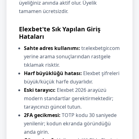
üyeliğiniz anında aktif olur. Üyelik
tamamen ücretsizdir.
Elexbet'te Sık Yapılan Giriş
Hataları
Sahte adres kullanımı:
tr.elexbetgir.com
yerine arama sonuçlarından rastgele
tıklamak risktir.
Harf büyüklüğü hatası:
Elexbet şifreleri
büyük/küçük harfe duyarlıdır.
Eski tarayıcı:
Elexbet 2026 arayüzü
modern standartlar gerektirmektedir;
tarayıcınızı güncel tutun.
2FA gecikmesi:
TOTP kodu 30 saniyede
yenilenir; kodun ekranda göründüğü
anda girin.