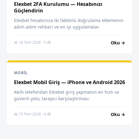
Elexbet 2FA Kurulumu — Hesabınızı
Güçlendirin
Elexbet hesabınıza iki faktörlü doğrulama eklemenin
adım adım rehberi ve en iyi uygulamalar.
Oku →
📅 18 Tem 2026 · 5 dk
MOBIL
Elexbet Mobil Giriş — iPhone ve Android 2026
Akıllı telefondan Elexbet giriş yapmanın en hızlı ve
güvenli yolu; tarayıcı karşılaştırması.
Oku →
📅 15 Tem 2026 · 4 dk