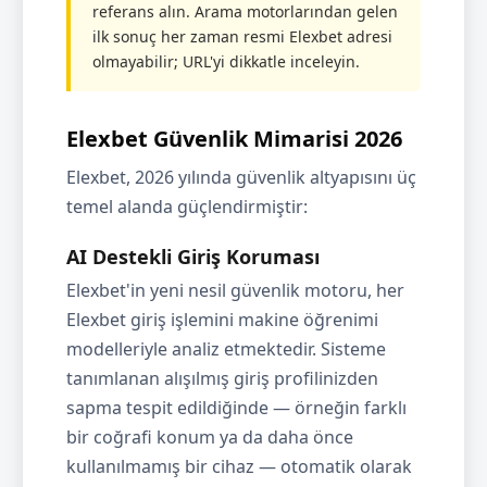
referans alın. Arama motorlarından gelen
ilk sonuç her zaman resmi Elexbet adresi
olmayabilir; URL'yi dikkatle inceleyin.
Elexbet Güvenlik Mimarisi 2026
Elexbet, 2026 yılında güvenlik altyapısını üç
temel alanda güçlendirmiştir:
AI Destekli Giriş Koruması
Elexbet'in yeni nesil güvenlik motoru, her
Elexbet giriş işlemini makine öğrenimi
modelleriyle analiz etmektedir. Sisteme
tanımlanan alışılmış giriş profilinizden
sapma tespit edildiğinde — örneğin farklı
bir coğrafi konum ya da daha önce
kullanılmamış bir cihaz — otomatik olarak