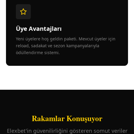
Üye Avantajları
Yeni üyelere hoş geldin paketi. Mevcut üyeler için
reload, sadakat ve sezon kampanyalarıyla
ödüllendirme sistemi.
Rakamlar Konuşuyor
Elexbet'in güvenilirliğini gösteren somut veriler