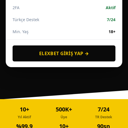
2FA
Aktif
Türkçe Destek
7/24
Min. Yaş
18+
ELEXBET GİRİŞ YAP →
10+
500K+
7/24
Yıl Aktif
Üye
TR Destek
%99.9
10+
90sn