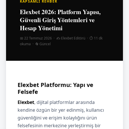
KAPSAMLI REHBER
Elexbet 2026: Platform Yapısı,
Güvenli Giriş Yöntemleri ve
Hesap Yönetimi
📅 22 Temmuz 2026 · ✍ Elexbet Editörü · ⏱ 11 dk
okuma · 🔄 Güncel
Elexbet Platformu: Yapı ve
Felsefe
Elexbet
, dijital platformlar arasında
kendine özgün bir yer edinmiş, kullanıcı
güvenliğini ve erişim kolaylığını ürün
felsefesinin merkezine yerleştirmiş bir