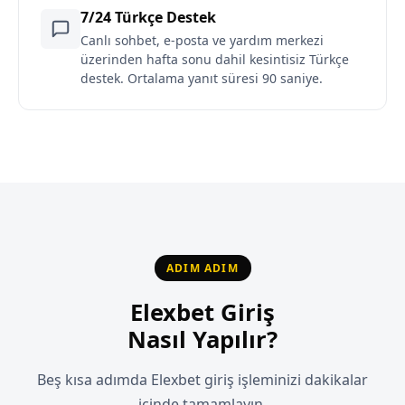
7/24 Türkçe Destek
Canlı sohbet, e-posta ve yardım merkezi
üzerinden hafta sonu dahil kesintisiz Türkçe
destek. Ortalama yanıt süresi 90 saniye.
ADIM ADIM
Elexbet Giriş
Nasıl Yapılır?
Beş kısa adımda Elexbet giriş işleminizi dakikalar
içinde tamamlayın.