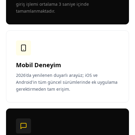
giriş işlemi ortalama 3 saniye içinde
tamamlanmaktadır.
Mobil Deneyim
2026'da yenilenen duyarlı arayüz; iOS ve
Android'in tüm güncel sürümlerinde ek uygulama
gerektirmeden tam erişim.