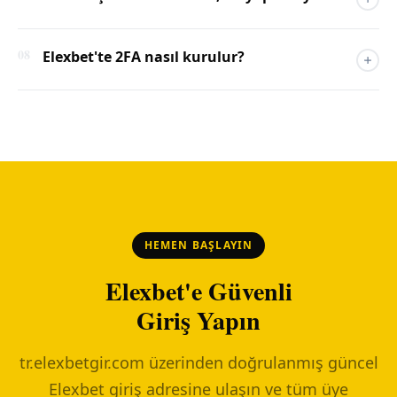
tüm özelliklere erişebilirsiniz.
adres üzerinden Kayıt Ol butonuna tıklayın, formu
doldurun ve e-posta veya SMS doğrulamasını
tamamlayın. Hesabınız hemen aktif olur ve hoş geldin
Elexbet giriş ekranındaki "Şifremi Unuttum"
08
Elexbet'te 2FA nasıl kurulur?
avantajlarına anında kavuşursunuz.
bağlantısına tıklayın. Üyelik e-posta adresinize
sıfırlama bağlantısı gönderilecektir. Bağlantı 15 dakika
geçerlidir. E-posta gelmezse spam klasörünüzü
Elexbet hesabınıza giriş yapın, sağ üstteki profil
kontrol edin; sorun devam ederse Elexbet canlı
menüsünden Güvenlik Ayarları'na gidin ve İki Faktörlü
desteğe başvurun.
Doğrulama seçeneğini aktif hale getirin. SMS veya
authenticator uygulama seçeneklerinden birini tercih
edin. SMS'e kıyasla authenticator uygulaması (Google,
Microsoft) SIM swap saldırılarına karşı çok daha
güvenlidir.
HEMEN BAŞLAYIN
Elexbet'e Güvenli
Giriş Yapın
tr.elexbetgir.com üzerinden doğrulanmış güncel
Elexbet giriş adresine ulaşın ve tüm üye