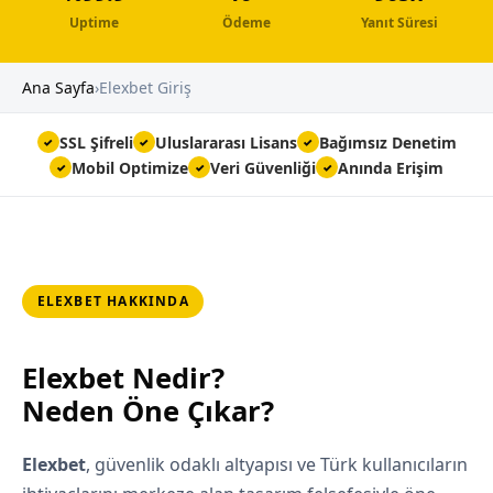
Uptime
Ödeme
Yanıt Süresi
Ana Sayfa
›
Elexbet Giriş
SSL Şifreli
Uluslararası Lisans
Bağımsız Denetim
✓
✓
✓
Mobil Optimize
Veri Güvenliği
Anında Erişim
✓
✓
✓
ELEXBET HAKKINDA
Elexbet Nedir?
Neden Öne Çıkar?
Elexbet
, güvenlik odaklı altyapısı ve Türk kullanıcıların