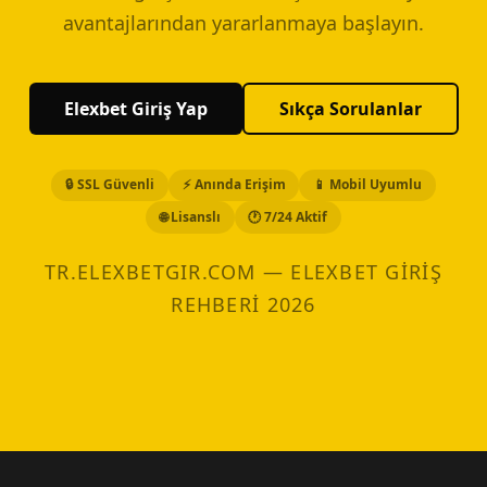
avantajlarından yararlanmaya başlayın.
Elexbet Giriş Yap
Sıkça Sorulanlar
🔒 SSL Güvenli
⚡ Anında Erişim
📱 Mobil Uyumlu
🌐 Lisanslı
🕐 7/24 Aktif
TR.ELEXBETGIR.COM — ELEXBET GİRİŞ
REHBERİ 2026