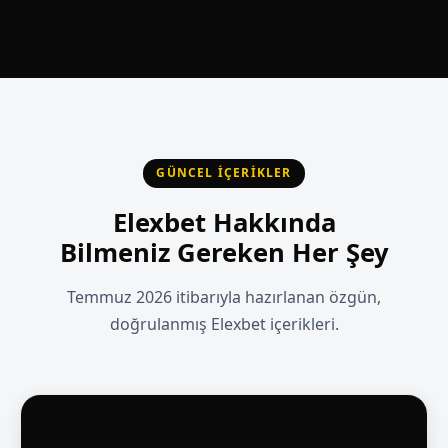
GÜNCEL İÇERIKLER
Elexbet Hakkında
Bilmeniz Gereken Her Şey
Temmuz 2026 itibarıyla hazırlanan özgün,
doğrulanmış Elexbet içerikleri.