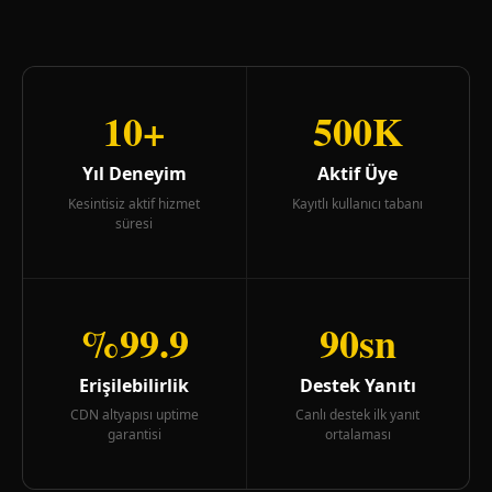
10+
500K
Yıl Deneyim
Aktif Üye
Kesintisiz aktif hizmet
Kayıtlı kullanıcı tabanı
süresi
%99.9
90sn
Erişilebilirlik
Destek Yanıtı
CDN altyapısı uptime
Canlı destek ilk yanıt
garantisi
ortalaması