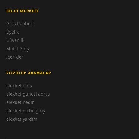
BILGI MERKEZI
Giriş Rehberi
Üyelik
Güvenlik
Mobil Giriş
İçerikler
POPÜLER ARAMALAR
elexbet giriş
elexbet güncel adres
elexbet nedir
elexbet mobil giriş
elexbet yardım