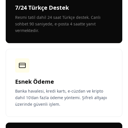
7/24 Türkçe Destek
Resmi tatil dahil 24 saat Türkçe destek. Canlı
sohbet 90 saniyede, e-posta 4 saatte yanıt
vermektedir.
Esnek Ödeme
Banka havalesi, kredi kartı, e-cüzdan ve kripto
dahil 10'dan fazla ödeme yöntemi. Şifreli altyapı
üzerinde güvenli işlem.