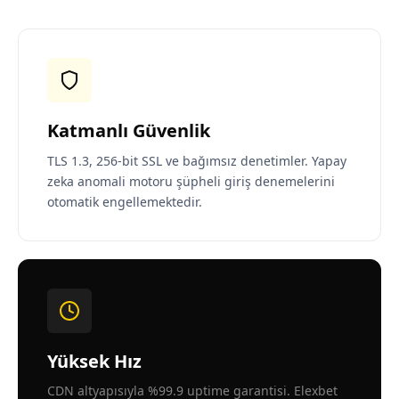
Katmanlı Güvenlik
TLS 1.3, 256-bit SSL ve bağımsız denetimler. Yapay
zeka anomali motoru şüpheli giriş denemelerini
otomatik engellemektedir.
Yüksek Hız
CDN altyapısıyla %99.9 uptime garantisi. Elexbet