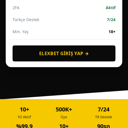
2FA
Aktif
Türkçe Destek
7/24
Min. Yaş
18+
ELEXBET GİRİŞ YAP →
10+
500K+
7/24
Yıl Aktif
Üye
TR Destek
%99.9
10+
90sn