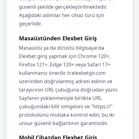
güvenli şekilde gerçekleştirilmektedir.
Aşağıdaki adımlar her cihaz türü için
geçerlidir.
Masaüstünden Elexbet Giriş
Masaüstü ya da dizüstü bilgisayarda
Elexbet giriş yapmak için Chrome 120+,
Firefox 121+, Edge 120+ veya Safari 17+
kullanmanız önerilir. tr.elexbetgir.com
üzerinden doğrulanmış adresi edinin ve
tarayıcının URL çubuğuna doğrudan yazın.
Sayfanın yüklenmesiyle birlikte URL
çubuğundaki kilit simgesini ve "https://"
protokolünü mutlaka kontrol edin; bu iki
unsur güvenli bağlantının garantisidir.
Mobil Cihazdan Elexbet Giriş