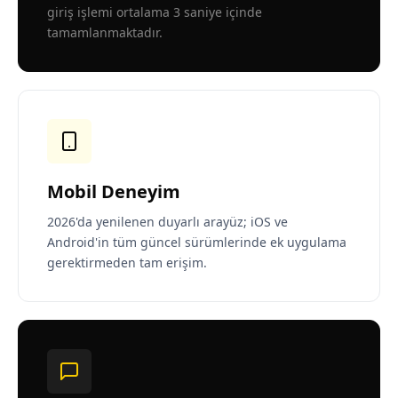
giriş işlemi ortalama 3 saniye içinde
tamamlanmaktadır.
Mobil Deneyim
2026'da yenilenen duyarlı arayüz; iOS ve
Android'in tüm güncel sürümlerinde ek uygulama
gerektirmeden tam erişim.