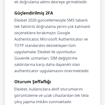
ek doğrulama adımı devreye girmektedir.
Güçlendirilmiş 2FA
Elexbet 2026 güncellemesiyle SMS tabanlı
tek faktörlü doğrulama yerini çok katmanlı
seçeneklere bırakmıştır. Google
Authenticator, Microsoft Authenticator ve
TOTP standardını destekleyen tüm
uygulamalar Elexbet ile uyumludur.
Güvenlik uzmanları, SIM değiştirme
saldırılarına karşı daha dayanıklı olan
authenticator uygulamasını önermektedir.
Oturum Şeffaflığı
Elexbet, kullanıcılara aktif oturumlarını
görüntüleme ve uzak cihazlardan tek tıkla
çıkış yapma imkânı sunmaktadır.