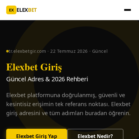
ELEX
BET
EX
tr.elexbetgir.com · 22 Temmuz 2026 · Güncel
Elexbet Giriş
Güncel Adres & 2026 Rehberi
Elexbet platformuna doğrulanmış, güvenli ve
kesintisiz erişimin tek referans noktası. Elexbet
giriş adresini ve tüm adımları buradan öğrenin.
Elexbet Giriş Yap
Elexbet Nedir?