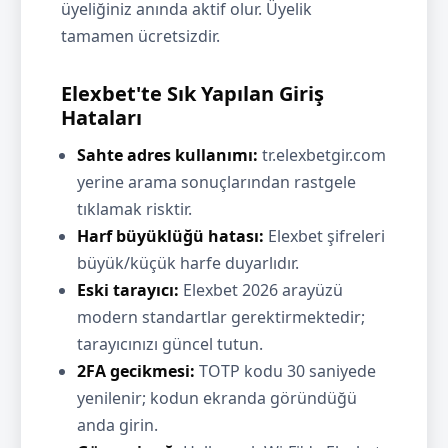
üyeliğiniz anında aktif olur. Üyelik
tamamen ücretsizdir.
Elexbet'te Sık Yapılan Giriş
Hataları
Sahte adres kullanımı:
tr.elexbetgir.com
yerine arama sonuçlarından rastgele
tıklamak risktir.
Harf büyüklüğü hatası:
Elexbet şifreleri
büyük/küçük harfe duyarlıdır.
Eski tarayıcı:
Elexbet 2026 arayüzü
modern standartlar gerektirmektedir;
tarayıcınızı güncel tutun.
2FA gecikmesi:
TOTP kodu 30 saniyede
yenilenir; kodun ekranda göründüğü
anda girin.