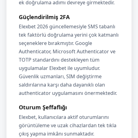
ek doğrulama adımı devreye girmektedir.
Güçlendirilmiş 2FA
Elexbet 2026 güncellemesiyle SMS tabanlı
tek faktörlü doğrulama yerini çok katmanlı
seçeneklere bırakmıştır. Google
Authenticator, Microsoft Authenticator ve
TOTP standardını destekleyen tüm
uygulamalar Elexbet ile uyumludur.
Güvenlik uzmanları, SIM değiştirme
saldırılarına karşı daha dayanıklı olan
authenticator uygulamasını önermektedir.
Oturum Şeffaflığı
Elexbet, kullanıcılara aktif oturumlarını
görüntüleme ve uzak cihazlardan tek tıkla
çıkış yapma imkânı sunmaktadır.