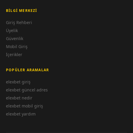
BILGI MERKEZI
Giriş Rehberi
Üyelik
Güvenlik
Mobil Giriş
İçerikler
POPÜLER ARAMALAR
elexbet giriş
elexbet güncel adres
elexbet nedir
elexbet mobil giriş
elexbet yardım