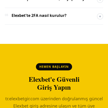
tüm özelliklere erişebilirsiniz.
adres üzerinden Kayıt Ol butonuna tıklayın, formu
doldurun ve e-posta veya SMS doğrulamasını
tamamlayın. Hesabınız hemen aktif olur ve hoş geldin
Elexbet giriş ekranındaki "Şifremi Unuttum"
08
Elexbet'te 2FA nasıl kurulur?
avantajlarına anında kavuşursunuz.
bağlantısına tıklayın. Üyelik e-posta adresinize
sıfırlama bağlantısı gönderilecektir. Bağlantı 15 dakika
geçerlidir. E-posta gelmezse spam klasörünüzü
Elexbet hesabınıza giriş yapın, sağ üstteki profil
kontrol edin; sorun devam ederse Elexbet canlı
menüsünden Güvenlik Ayarları'na gidin ve İki Faktörlü
desteğe başvurun.
Doğrulama seçeneğini aktif hale getirin. SMS veya
authenticator uygulama seçeneklerinden birini tercih
edin. SMS'e kıyasla authenticator uygulaması (Google,
Microsoft) SIM swap saldırılarına karşı çok daha
güvenlidir.
HEMEN BAŞLAYIN
Elexbet'e Güvenli
Giriş Yapın
tr.elexbetgir.com üzerinden doğrulanmış güncel
Elexbet giriş adresine ulaşın ve tüm üye