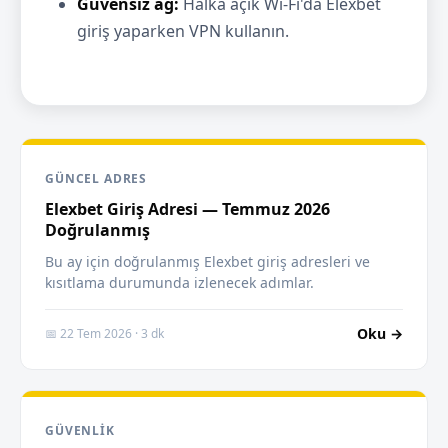
Güvensiz ağ:
Halka açık Wi-Fi'da Elexbet
giriş yaparken VPN kullanın.
GÜNCEL ADRES
Elexbet Giriş Adresi — Temmuz 2026
Doğrulanmış
Bu ay için doğrulanmış Elexbet giriş adresleri ve
kısıtlama durumunda izlenecek adımlar.
Oku →
📅 22 Tem 2026 · 3 dk
GÜVENLIK