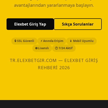
avantajlarından yararlanmaya başlayın.
Elexbet Giriş Yap
Sıkça Sorulanlar
🔒 SSL Güvenli
⚡ Anında Erişim
📱 Mobil Uyumlu
🌐 Lisanslı
🕐 7/24 Aktif
TR.ELEXBETGIR.COM — ELEXBET GİRİŞ
REHBERİ 2026