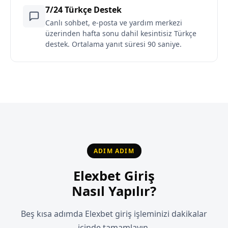
7/24 Türkçe Destek
Canlı sohbet, e-posta ve yardım merkezi
üzerinden hafta sonu dahil kesintisiz Türkçe
destek. Ortalama yanıt süresi 90 saniye.
ADIM ADIM
Elexbet Giriş
Nasıl Yapılır?
Beş kısa adımda Elexbet giriş işleminizi dakikalar
içinde tamamlayın.