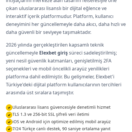
ihtiyaçlarını merkeze alan tasarım felsefesiyle öne
çıkan uluslararası lisanslı bir dijital eğlence ve
interaktif içerik platformudur. Platform, kullanıcı
deneyimini her güncellemeyle daha akıcı, daha hızlı ve
daha güvenli bir seviyeye taşımaktadır.
2026 yılında gerçekleştirilen kapsamlı teknik
güncellemeyle
Elexbet giriş
süreci sadeleştirilmiş;
yeni nesil güvenlik katmanları, genişletilmiş 2FA
seçenekleri ve mobil öncelikli arayüz yenilikleri
platforma dahil edilmiştir. Bu gelişmeler, Elexbet'i
Türkiye'deki dijital platform kullanıcılarının tercihleri
arasında üst sıralara taşımıştır.
Uluslararası lisans güvencesiyle denetimli hizmet
✓
TLS 1.3 ve 256-bit SSL şifreli veri iletimi
✓
iOS ve Android için optimize edilmiş mobil arayüz
✓
7/24 Türkçe canlı destek, 90 saniye ortalama yanıt
✓