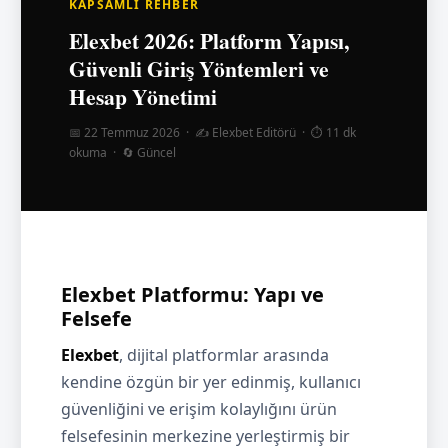
KAPSAMLI REHBER
Elexbet 2026: Platform Yapısı,
Güvenli Giriş Yöntemleri ve
Hesap Yönetimi
📅 22 Temmuz 2026 · ✍ Elexbet Editörü · ⏱ 11 dk
okuma · 🔄 Güncel
Elexbet Platformu: Yapı ve
Felsefe
Elexbet
, dijital platformlar arasında
kendine özgün bir yer edinmiş, kullanıcı
güvenliğini ve erişim kolaylığını ürün
felsefesinin merkezine yerleştirmiş bir