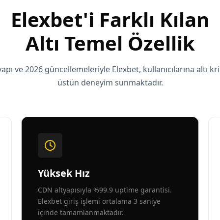
Elexbet'i Farklı Kılan
Altı Temel Özellik
apı ve 2026 güncellemeleriyle Elexbet, kullanıcılarına altı kr
üstün deneyim sunmaktadır.
Yüksek Hız
CDN altyapısıyla %99.9 uptime garantisi.
Elexbet giriş işlemi ortalama 3 saniye
içinde tamamlanmaktadır.