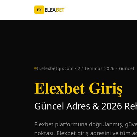
ELEX
BET
EX
tr.elexbetgir.com · 22 Temmuz 2026 · Güncel
Elexbet Giriş
Güncel Adres & 2026 Re
Elexbet platformuna doğrulanmış, güvenl
noktası. Elexbet giriş adresini ve tüm 