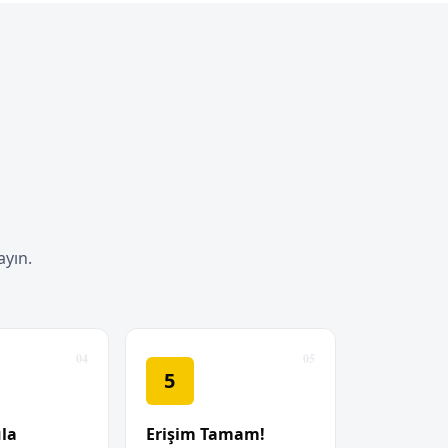
ayın.
5
la
Erişim Tamam!