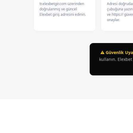
tr.elexbetgir.com üzerinden
Adresi doğruda
doğrulanmış ve güncel
çubuğuna yazın. 
Elexbet giriş adresini edinin.
ve https:// güve
onaylar.
⚠ Güvenlik Uyar
kullanın. Elexbet