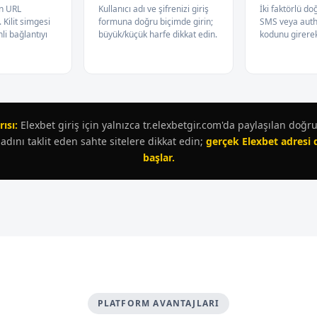
n URL
Kullanıcı adı ve şifrenizi giriş
İki faktörlü d
Kilit simgesi
formuna doğru biçimde girin;
SMS veya auth
nli bağlantıyı
büyük/küçük harfe dikkat edin.
kodunu girere
ısı:
Elexbet giriş için yalnızca tr.elexbetgir.com'da paylaşılan doğr
 adını taklit eden sahte sitelere dikkat edin;
gerçek Elexbet adresi d
başlar.
PLATFORM AVANTAJLARI