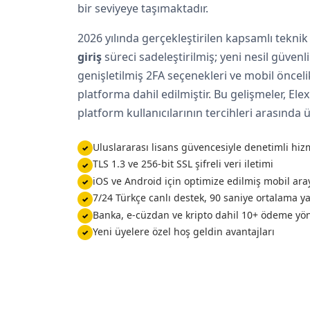
bir seviyeye taşımaktadır.
2026 yılında gerçekleştirilen kapsamlı tekni
giriş
süreci sadeleştirilmiş; yeni nesil güvenl
genişletilmiş 2FA seçenekleri ve mobil öncelik
platforma dahil edilmiştir. Bu gelişmeler, Elexb
platform kullanıcılarının tercihleri arasında üs
Uluslararası lisans güvencesiyle denetimli hiz
✓
TLS 1.3 ve 256-bit SSL şifreli veri iletimi
✓
iOS ve Android için optimize edilmiş mobil ara
✓
7/24 Türkçe canlı destek, 90 saniye ortalama ya
✓
Banka, e-cüzdan ve kripto dahil 10+ ödeme yö
✓
Yeni üyelere özel hoş geldin avantajları
✓