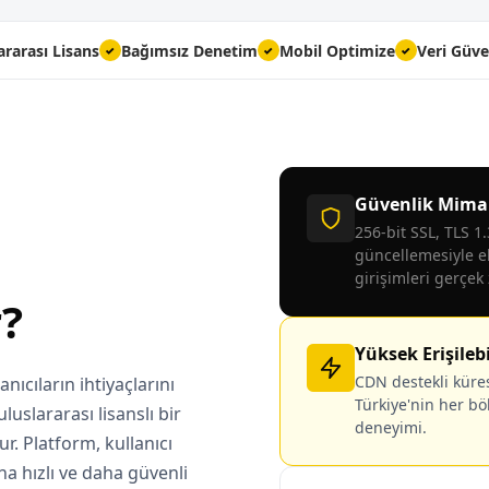
ararası Lisans
Bağımsız Denetim
Mobil Optimize
Veri Güve
✓
✓
✓
Güvenlik Mimar
256-bit SSL, TLS 1
güncellemesiyle e
girişimleri gerçek
?
Yüksek Erişilebi
CDN destekli küres
anıcıların ihtiyaçlarını
Türkiye'nin her bö
uslararası lisanslı bir
deneyimi.
ur. Platform, kullanıcı
a hızlı ve daha güvenli