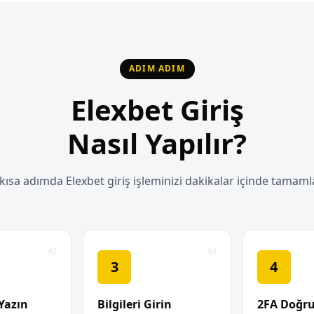
ADIM ADIM
Elexbet Giriş
Nasıl Yapılır?
kısa adımda Elexbet giriş işleminizi dakikalar içinde tamaml
3
4
 Yazın
Bilgileri Girin
2FA Doğru