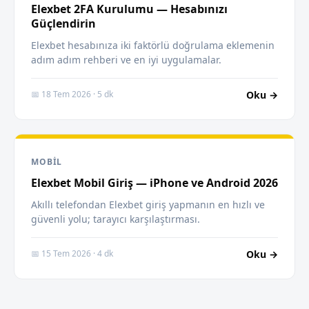
Elexbet 2FA Kurulumu — Hesabınızı
Güçlendirin
Elexbet hesabınıza iki faktörlü doğrulama eklemenin
adım adım rehberi ve en iyi uygulamalar.
Oku →
📅 18 Tem 2026 · 5 dk
MOBIL
Elexbet Mobil Giriş — iPhone ve Android 2026
Akıllı telefondan Elexbet giriş yapmanın en hızlı ve
güvenli yolu; tarayıcı karşılaştırması.
Oku →
📅 15 Tem 2026 · 4 dk