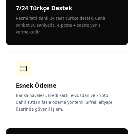
7/24 Türkçe Destek
Resmi tatil dahil 24 saat Türkçe destek. Canlı
sohbet 90 saniyede, e-posta 4 saatte yanıt
vermektedir.
Esnek Ödeme
Banka havalesi, kredi kartı, e-cüzdan ve kripto
dahil 10'dan fazla ödeme yöntemi. Şifreli altyapı
üzerinde güvenli işlem.