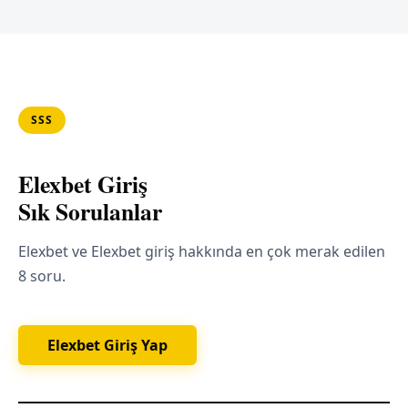
SSS
Elexbet Giriş
Sık Sorulanlar
Elexbet ve Elexbet giriş hakkında en çok merak edilen
8 soru.
Elexbet Giriş Yap