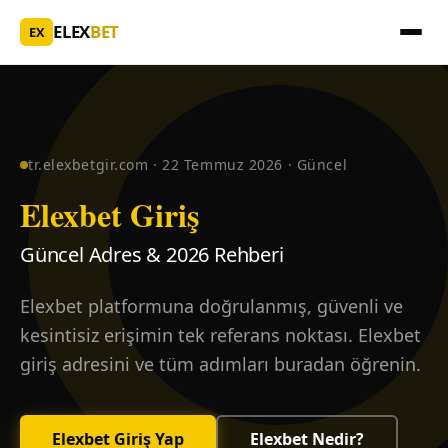
ELEX
BET
EX
tr.elexbetgir.com · 22 Temmuz 2026 · Güncel
Elexbet Giriş
Güncel Adres & 2026 Rehberi
Elexbet platformuna doğrulanmış, güvenli ve
kesintisiz erişimin tek referans noktası. Elexbet
giriş adresini ve tüm adımları buradan öğrenin.
Elexbet Giriş Yap
Elexbet Nedir?