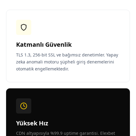
Katmanlı Güvenlik
TLS 1.3, 256-bit SSL ve bağımsız denetimler. Yapay
zeka anomali motoru şüpheli giriş denemelerini
otomatik engellemektedir.
Yüksek Hız
CDN altyapısıyla %99.9 uptime garantisi. Elexbet