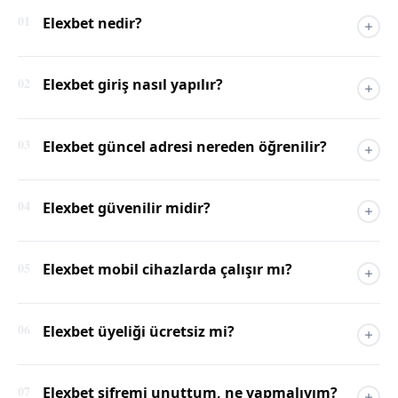
01
Elexbet nedir?
Elexbet, uluslararası lisans kapsamında faaliyet
02
Elexbet giriş nasıl yapılır?
gösteren, Türk kullanıcılara tam Türkçe arayüz ve 7/24
destek sunan dijital eğlence ve interaktif içerik
platformudur. Güvenlik odaklı altyapısı ve kesintisiz
tr.elexbetgir.com üzerinden doğrulanmış güncel
03
Elexbet güncel adresi nereden öğrenilir?
erişim altyapısıyla kullanıcı memnuniyetini öncelikli
Elexbet giriş adresini edinin. Adresi tarayıcınıza
hedef olarak benimseyen Elexbet, yıllar içinde güçlü
doğrudan yazın; URL'de kilit simgesi ve "https://"
bir üye tabanı oluşturmuştur.
olduğunu doğrulayın. Kullanıcı adı ve şifrenizi giriş
Elexbet güncel giriş adresi için tr.elexbetgir.com
04
Elexbet güvenilir midir?
formuna girin, Giriş butonuna tıklayın. 2FA aktifse
sayfasını düzenli olarak takip edin. Adres değişiklikleri
SMS ya da authenticator kodunuzu da girerek işlemi
anlık olarak güncellenmektedir. Arama motorlarından
tamamlayın.
ulaşılan sonuçlar her zaman resmi adres
Evet. Elexbet, uluslararası lisans çerçevesinde faaliyet
05
Elexbet mobil cihazlarda çalışır mı?
olmayabileceğinden, doğrulama için bu sayfayı
göstermekte olup bağımsız güvenlik denetimlerinden
kullanın ve adresi tarayıcınızda yer imi olarak
geçmektedir. 256-bit SSL şifreleme, TLS 1.3 protokolü
kaydedin.
ve yapay zeka destekli anomali tespiti, platformun
Evet. Elexbet'in 2026'da yenilenen duyarlı (responsive)
06
Elexbet üyeliği ücretsiz mi?
güvenlik standartlarını yüksek tutmaktadır.
arayüzü iOS ve Android'in tüm güncel sürümlerinde
sorunsuz çalışmaktadır. Ek uygulama indirmeye gerek
kalmadan mobil tarayıcıdan Elexbet giriş yapabilir,
Evet, Elexbet üyeliği tamamen ücretsizdir. Güncel
07
Elexbet şifremi unuttum, ne yapmalıyım?