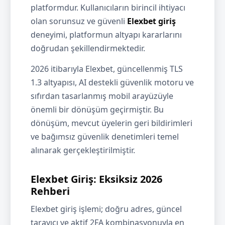
platformdur. Kullanıcıların birincil ihtiyacı
olan sorunsuz ve güvenli
Elexbet giriş
deneyimi, platformun altyapı kararlarını
doğrudan şekillendirmektedir.
2026 itibarıyla Elexbet, güncellenmiş TLS
1.3 altyapısı, AI destekli güvenlik motoru ve
sıfırdan tasarlanmış mobil arayüzüyle
önemli bir dönüşüm geçirmiştir. Bu
dönüşüm, mevcut üyelerin geri bildirimleri
ve bağımsız güvenlik denetimleri temel
alınarak gerçekleştirilmiştir.
Elexbet Giriş: Eksiksiz 2026
Rehberi
Elexbet giriş işlemi; doğru adres, güncel
tarayıcı ve aktif 2FA kombinasyonuyla en