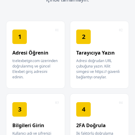
1
2
Adresi Öğrenin
Tarayıcıya Yazın
tr.elexbetgir.com üzerinden
Adresi doğrudan URL
doğrulanmış ve güncel
çubuğuna yazın. Kilit
Elexbet giriş adresini
simgesi ve https:// güvenli
edinin.
bağlantıyı onaylar.
3
4
Bilgileri Girin
2FA Doğrula
Kullanıcı adı ve şifrenizi
İki faktörlü doğrulama