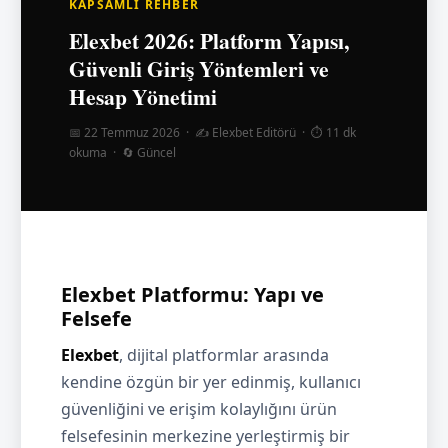
KAPSAMLI REHBER
Elexbet 2026: Platform Yapısı,
Güvenli Giriş Yöntemleri ve
Hesap Yönetimi
📅 22 Temmuz 2026 · ✍ Elexbet Editörü · ⏱ 11 dk
okuma · 🔄 Güncel
Elexbet Platformu: Yapı ve
Felsefe
Elexbet
, dijital platformlar arasında
kendine özgün bir yer edinmiş, kullanıcı
güvenliğini ve erişim kolaylığını ürün
felsefesinin merkezine yerleştirmiş bir