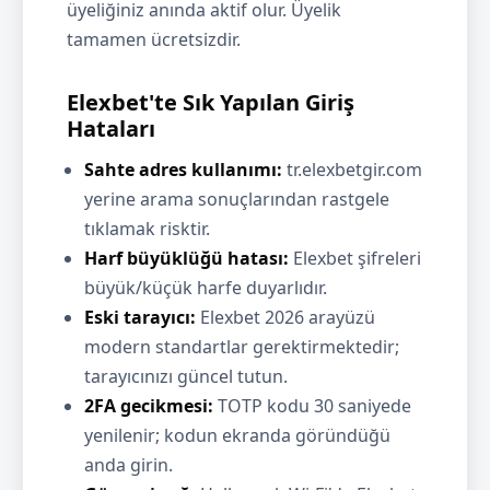
üyeliğiniz anında aktif olur. Üyelik
tamamen ücretsizdir.
Elexbet'te Sık Yapılan Giriş
Hataları
Sahte adres kullanımı:
tr.elexbetgir.com
yerine arama sonuçlarından rastgele
tıklamak risktir.
Harf büyüklüğü hatası:
Elexbet şifreleri
büyük/küçük harfe duyarlıdır.
Eski tarayıcı:
Elexbet 2026 arayüzü
modern standartlar gerektirmektedir;
tarayıcınızı güncel tutun.
2FA gecikmesi:
TOTP kodu 30 saniyede
yenilenir; kodun ekranda göründüğü
anda girin.