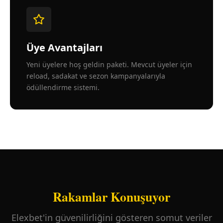
Üye Avantajları
Yeni üyelere hoş geldin paketi. Mevcut üyeler için
reload, sadakat ve sezon kampanyalarıyla
ödüllendirme sistemi.
Rakamlar Konuşuyor
Elexbet'in güvenilirliğini gösteren somut veriler