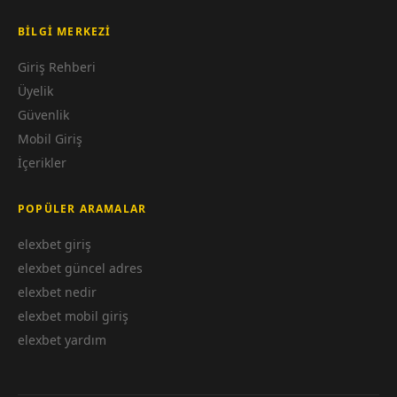
BILGI MERKEZI
Giriş Rehberi
Üyelik
Güvenlik
Mobil Giriş
İçerikler
POPÜLER ARAMALAR
elexbet giriş
elexbet güncel adres
elexbet nedir
elexbet mobil giriş
elexbet yardım