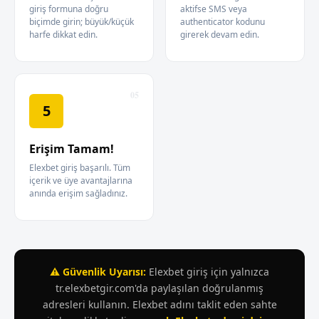
giriş formuna doğru
aktifse SMS veya
biçimde girin; büyük/küçük
authenticator kodunu
harfe dikkat edin.
girerek devam edin.
5
Erişim Tamam!
Elexbet giriş başarılı. Tüm
içerik ve üye avantajlarına
anında erişim sağladınız.
⚠ Güvenlik Uyarısı:
Elexbet giriş için yalnızca
tr.elexbetgir.com'da paylaşılan doğrulanmış
adresleri kullanın. Elexbet adını taklit eden sahte