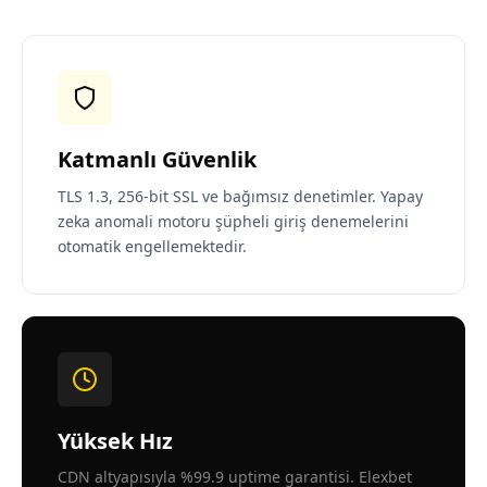
Katmanlı Güvenlik
TLS 1.3, 256-bit SSL ve bağımsız denetimler. Yapay
zeka anomali motoru şüpheli giriş denemelerini
otomatik engellemektedir.
Yüksek Hız
CDN altyapısıyla %99.9 uptime garantisi. Elexbet