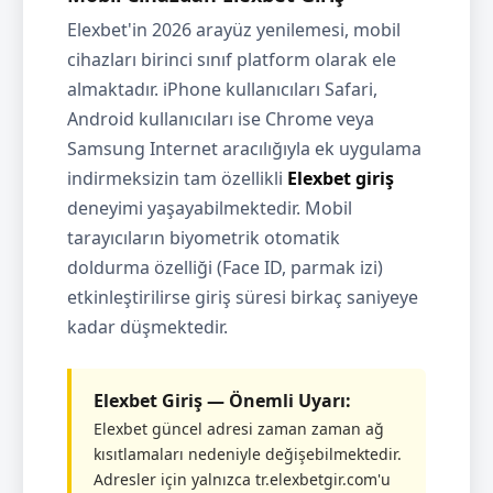
Elexbet'in 2026 arayüz yenilemesi, mobil
cihazları birinci sınıf platform olarak ele
almaktadır. iPhone kullanıcıları Safari,
Android kullanıcıları ise Chrome veya
Samsung Internet aracılığıyla ek uygulama
indirmeksizin tam özellikli
Elexbet giriş
deneyimi yaşayabilmektedir. Mobil
tarayıcıların biyometrik otomatik
doldurma özelliği (Face ID, parmak izi)
etkinleştirilirse giriş süresi birkaç saniyeye
kadar düşmektedir.
Elexbet Giriş — Önemli Uyarı:
Elexbet güncel adresi zaman zaman ağ
kısıtlamaları nedeniyle değişebilmektedir.
Adresler için yalnızca tr.elexbetgir.com'u