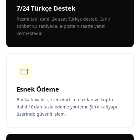
7/24 Türkçe Destek
Resmi tatil dahil 24 saat Türkçe destek. Canlı
sohbet 90 saniyede, e-posta 4 saatte yanıt
vermektedir.
Esnek Ödeme
Banka havalesi, kredi kartı, e-cüzdan ve kripto
dahil 10'dan fazla ödeme yöntemi. Şifreli altyapı
üzerinde güvenli işlem.