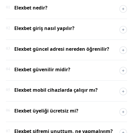
01
Elexbet nedir?
Elexbet, uluslararası lisans kapsamında faaliyet
02
Elexbet giriş nasıl yapılır?
gösteren, Türk kullanıcılara tam Türkçe arayüz ve 7/24
destek sunan dijital eğlence ve interaktif içerik
platformudur. Güvenlik odaklı altyapısı ve kesintisiz
tr.elexbetgir.com üzerinden doğrulanmış güncel
03
Elexbet güncel adresi nereden öğrenilir?
erişim altyapısıyla kullanıcı memnuniyetini öncelikli
Elexbet giriş adresini edinin. Adresi tarayıcınıza
hedef olarak benimseyen Elexbet, yıllar içinde güçlü
doğrudan yazın; URL'de kilit simgesi ve "https://"
bir üye tabanı oluşturmuştur.
olduğunu doğrulayın. Kullanıcı adı ve şifrenizi giriş
Elexbet güncel giriş adresi için tr.elexbetgir.com
04
Elexbet güvenilir midir?
formuna girin, Giriş butonuna tıklayın. 2FA aktifse
sayfasını düzenli olarak takip edin. Adres değişiklikleri
SMS ya da authenticator kodunuzu da girerek işlemi
anlık olarak güncellenmektedir. Arama motorlarından
tamamlayın.
ulaşılan sonuçlar her zaman resmi adres
Evet. Elexbet, uluslararası lisans çerçevesinde faaliyet
05
Elexbet mobil cihazlarda çalışır mı?
olmayabileceğinden, doğrulama için bu sayfayı
göstermekte olup bağımsız güvenlik denetimlerinden
kullanın ve adresi tarayıcınızda yer imi olarak
geçmektedir. 256-bit SSL şifreleme, TLS 1.3 protokolü
kaydedin.
ve yapay zeka destekli anomali tespiti, platformun
Evet. Elexbet'in 2026'da yenilenen duyarlı (responsive)
06
Elexbet üyeliği ücretsiz mi?
güvenlik standartlarını yüksek tutmaktadır.
arayüzü iOS ve Android'in tüm güncel sürümlerinde
sorunsuz çalışmaktadır. Ek uygulama indirmeye gerek
kalmadan mobil tarayıcıdan Elexbet giriş yapabilir,
Evet, Elexbet üyeliği tamamen ücretsizdir. Güncel
07
Elexbet şifremi unuttum, ne yapmalıyım?