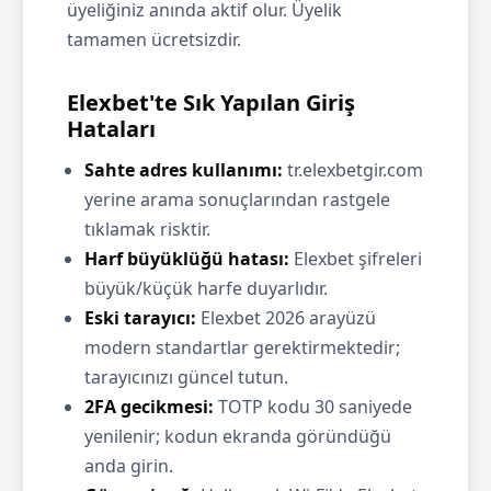
üyeliğiniz anında aktif olur. Üyelik
tamamen ücretsizdir.
Elexbet'te Sık Yapılan Giriş
Hataları
Sahte adres kullanımı:
tr.elexbetgir.com
yerine arama sonuçlarından rastgele
tıklamak risktir.
Harf büyüklüğü hatası:
Elexbet şifreleri
büyük/küçük harfe duyarlıdır.
Eski tarayıcı:
Elexbet 2026 arayüzü
modern standartlar gerektirmektedir;
tarayıcınızı güncel tutun.
2FA gecikmesi:
TOTP kodu 30 saniyede
yenilenir; kodun ekranda göründüğü
anda girin.