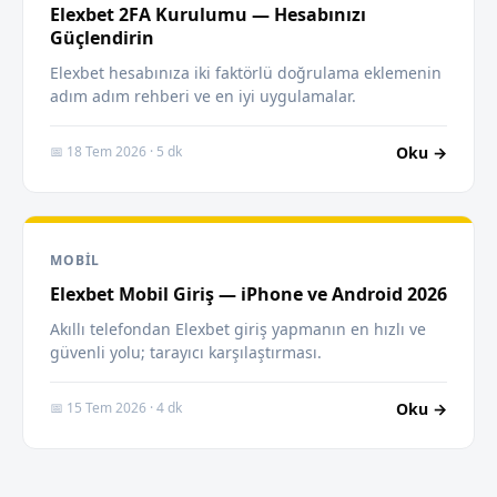
Elexbet 2FA Kurulumu — Hesabınızı
Güçlendirin
Elexbet hesabınıza iki faktörlü doğrulama eklemenin
adım adım rehberi ve en iyi uygulamalar.
Oku →
📅 18 Tem 2026 · 5 dk
MOBIL
Elexbet Mobil Giriş — iPhone ve Android 2026
Akıllı telefondan Elexbet giriş yapmanın en hızlı ve
güvenli yolu; tarayıcı karşılaştırması.
Oku →
📅 15 Tem 2026 · 4 dk