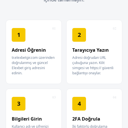
1
2
Adresi Öğrenin
Tarayıcıya Yazın
tr.elexbetgir.com üzerinden
Adresi doğrudan URL
doğrulanmış ve güncel
çubuğuna yazın. Kilit
Elexbet giriş adresini
simgesi ve https:// güvenli
edinin.
bağlantıyı onaylar.
3
4
Bilgileri Girin
2FA Doğrula
Kullanıcı adı ve şifrenizi
İki faktörlü doğrulama