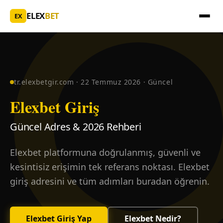
ELEX
BET
EX
tr.elexbetgir.com · 22 Temmuz 2026 · Güncel
Elexbet Giriş
Güncel Adres & 2026 Rehberi
Elexbet platformuna doğrulanmış, güvenli ve
kesintisiz erişimin tek referans noktası. Elexbet
giriş adresini ve tüm adımları buradan öğrenin.
Elexbet Giriş Yap
Elexbet Nedir?