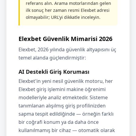
referans alın. Arama motorlarından gelen
ilk sonuç her zaman resmi Elexbet adresi
olmayabilir; URL'yi dikkatle inceleyin.
Elexbet Güvenlik Mimarisi 2026
Elexbet, 2026 yılında güvenlik altyapısını üç
temel alanda güçlendirmiştir:
AI Destekli Giriş Koruması
Elexbet'in yeni nesil güvenlik motoru, her
Elexbet giriş işlemini makine öğrenimi
modelleriyle analiz etmektedir. Sisteme
tanımlanan alışılmış giriş profilinizden
sapma tespit edildiğinde — örneğin farklı
bir coğrafi konum ya da daha önce
kullanılmamış bir cihaz — otomatik olarak