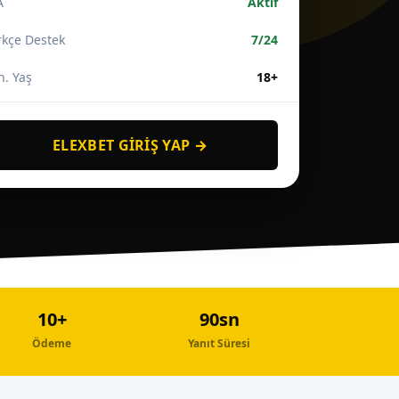
A
Aktif
rkçe Destek
7/24
n. Yaş
18+
ELEXBET GİRİŞ YAP →
10+
90sn
Ödeme
Yanıt Süresi