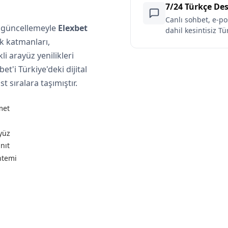
7/24 Türkçe De
Canlı sohbet, e-p
k güncellemeyle
Elexbet
dahil kesintisiz T
ik katmanları,
li arayüz yenilikleri
et'i Türkiye'deki dijital
t sıralara taşımıştır.
met
yüz
nıt
ntemi