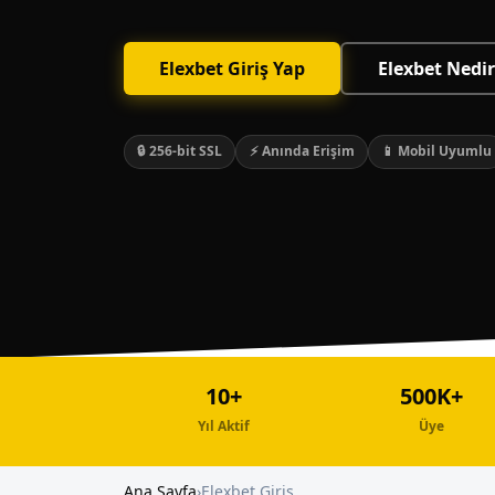
Elexbet Giriş Yap
Elexbet Nedir
🔒 256-bit SSL
⚡ Anında Erişim
📱 Mobil Uyumlu
10+
500K+
Yıl Aktif
Üye
Ana Sayfa
›
Elexbet Giriş