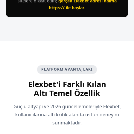
sitelere dikkat edin;
gerçek Elexbet adresi daima
https:// ile başlar.
PLATFORM AVANTAJLARI
Elexbet'i Farklı Kılan
Altı Temel Özellik
Güçlü altyapı ve 2026 güncellemeleriyle Elexbet,
kullanıcılarına altı kritik alanda üstün deneyim
sunmaktadır.