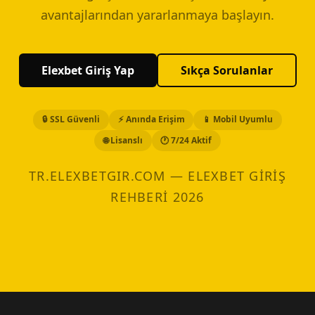
avantajlarından yararlanmaya başlayın.
Elexbet Giriş Yap
Sıkça Sorulanlar
🔒 SSL Güvenli
⚡ Anında Erişim
📱 Mobil Uyumlu
🌐 Lisanslı
🕐 7/24 Aktif
TR.ELEXBETGIR.COM — ELEXBET GİRİŞ
REHBERİ 2026