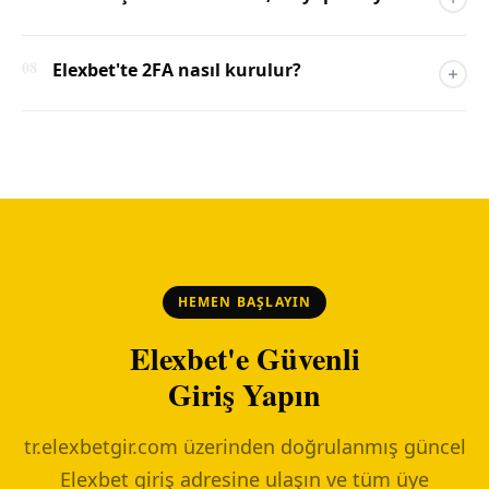
tüm özelliklere erişebilirsiniz.
adres üzerinden Kayıt Ol butonuna tıklayın, formu
doldurun ve e-posta veya SMS doğrulamasını
tamamlayın. Hesabınız hemen aktif olur ve hoş geldin
Elexbet giriş ekranındaki "Şifremi Unuttum"
08
Elexbet'te 2FA nasıl kurulur?
avantajlarına anında kavuşursunuz.
bağlantısına tıklayın. Üyelik e-posta adresinize
sıfırlama bağlantısı gönderilecektir. Bağlantı 15 dakika
geçerlidir. E-posta gelmezse spam klasörünüzü
Elexbet hesabınıza giriş yapın, sağ üstteki profil
kontrol edin; sorun devam ederse Elexbet canlı
menüsünden Güvenlik Ayarları'na gidin ve İki Faktörlü
desteğe başvurun.
Doğrulama seçeneğini aktif hale getirin. SMS veya
authenticator uygulama seçeneklerinden birini tercih
edin. SMS'e kıyasla authenticator uygulaması (Google,
Microsoft) SIM swap saldırılarına karşı çok daha
güvenlidir.
HEMEN BAŞLAYIN
Elexbet'e Güvenli
Giriş Yapın
tr.elexbetgir.com üzerinden doğrulanmış güncel
Elexbet giriş adresine ulaşın ve tüm üye