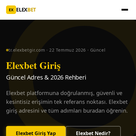
ELEX
BET
EX
tr.elexbetgir.com · 22 Temmuz 2026 · Güncel
Elexbet Giriş
Güncel Adres & 2026 Rehberi
Elexbet platformuna doğrulanmış, güvenli ve
kesintisiz erişimin tek referans noktası. Elexbet
giriş adresini ve tüm adımları buradan öğrenin.
Elexbet Giriş Yap
Elexbet Nedir?