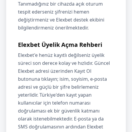
Tanımadığınız bir cihazda açık oturum
tespit ederseniz şifrenizi hemen
değiştirmeniz ve Elexbet destek ekibini
bilgilendirmeniz önerilmektedir.
Elexbet Üyelik Açma Rehberi
Elexbet'e henüz kayıtlı değilseniz üyelik
süreci son derece kolay ve hızlıdır. Güncel
Elexbet adresi üzerinden Kayıt Ol
butonuna tıklayın; isim, soyisim, e-posta
adresi ve güçlü bir şifre belirlemeniz
yeterlidir. Türkiye'den kayıt yapan
kullanıcılar için telefon numarası
doğrulaması ek bir güvenlik katmanı
olarak istenebilmektedir. E-posta ya da
SMS doğrulamasının ardından Elexbet