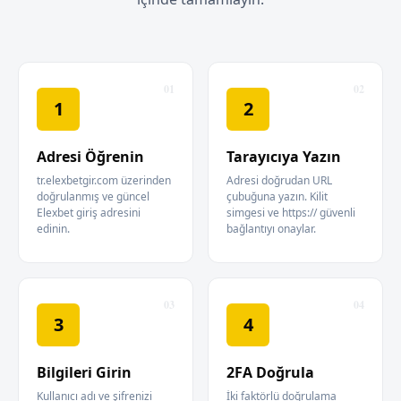
1
2
Adresi Öğrenin
Tarayıcıya Yazın
tr.elexbetgir.com üzerinden
Adresi doğrudan URL
doğrulanmış ve güncel
çubuğuna yazın. Kilit
Elexbet giriş adresini
simgesi ve https:// güvenli
edinin.
bağlantıyı onaylar.
3
4
Bilgileri Girin
2FA Doğrula
Kullanıcı adı ve şifrenizi
İki faktörlü doğrulama