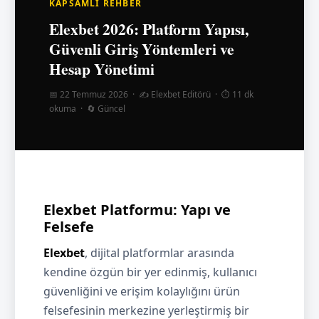
KAPSAMLI REHBER
Elexbet 2026: Platform Yapısı,
Güvenli Giriş Yöntemleri ve
Hesap Yönetimi
📅 22 Temmuz 2026 · ✍ Elexbet Editörü · ⏱ 11 dk
okuma · 🔄 Güncel
Elexbet Platformu: Yapı ve
Felsefe
Elexbet
, dijital platformlar arasında
kendine özgün bir yer edinmiş, kullanıcı
güvenliğini ve erişim kolaylığını ürün
felsefesinin merkezine yerleştirmiş bir