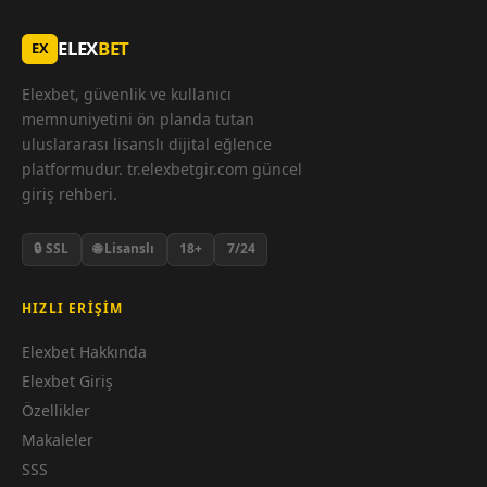
ELEX
BET
EX
Elexbet, güvenlik ve kullanıcı
memnuniyetini ön planda tutan
uluslararası lisanslı dijital eğlence
platformudur. tr.elexbetgir.com güncel
giriş rehberi.
🔒 SSL
🌐 Lisanslı
18+
7/24
HIZLI ERIŞIM
Elexbet Hakkında
Elexbet Giriş
Özellikler
Makaleler
SSS