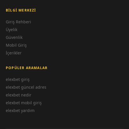
BILGI MERKEZI
Giriş Rehberi
Üyelik
Güvenlik
Mobil Giriş
İçerikler
POPÜLER ARAMALAR
elexbet giriş
elexbet güncel adres
elexbet nedir
elexbet mobil giriş
elexbet yardım