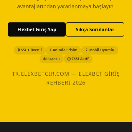
avantajlarından yararlanmaya başlayın.
Elexbet Giriş Yap
Sıkça Sorulanlar
🔒 SSL Güvenli
⚡ Anında Erişim
📱 Mobil Uyumlu
🌐 Lisanslı
🕐 7/24 Aktif
TR.ELEXBETGIR.COM — ELEXBET GİRİŞ
REHBERİ 2026