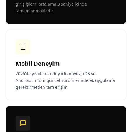
giriş işlemi ortalama 3 saniye içinde
tamamlanmaktadır.
Mobil Deneyim
2026'da yenilenen duyarlı arayüz; iOS ve
Android'in tüm güncel sürümlerinde ek uygulama
gerektirmeden tam erişim.