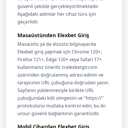
güvenli şekilde gerçekleştirilmektedir.
Aşağıdaki adımlar her cihaz türü için
geçerlidir.
Masaüstünden Elexbet Giriş
Masaüstü ya da dizüstü bilgisayarda
Elexbet giriş yapmak için Chrome 120+,
Firefox 121+, Edge 120+ veya Safari 17+
kullanmanız önerilir. tr.elexbetgir.com
üzerinden doğrulanmış adresi edinin ve
tarayıcının URL çubuğuna doğrudan yazın.
Sayfanın yüklenmesiyle birlikte URL
çubuğundaki kilit simgesini ve "https://"
protokolünü mutlaka kontrol edin; bu iki
unsur güvenli bağlantının garantisidir.
Mobil Cihazdan Elexbet Giriş