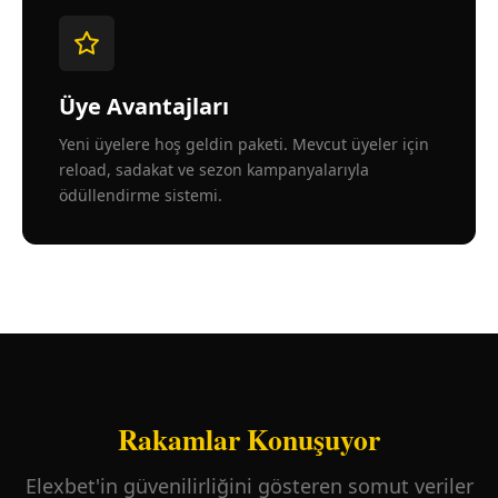
Üye Avantajları
Yeni üyelere hoş geldin paketi. Mevcut üyeler için
reload, sadakat ve sezon kampanyalarıyla
ödüllendirme sistemi.
Rakamlar Konuşuyor
Elexbet'in güvenilirliğini gösteren somut veriler