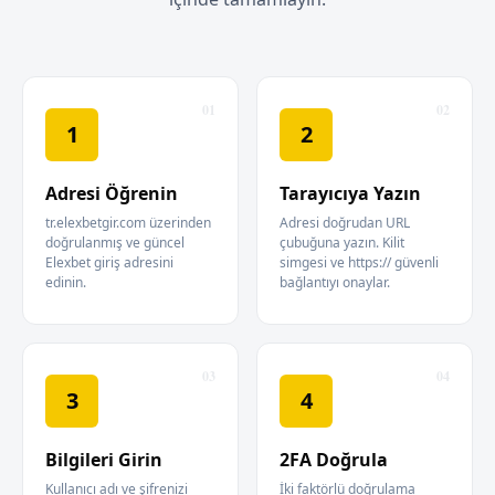
1
2
Adresi Öğrenin
Tarayıcıya Yazın
tr.elexbetgir.com üzerinden
Adresi doğrudan URL
doğrulanmış ve güncel
çubuğuna yazın. Kilit
Elexbet giriş adresini
simgesi ve https:// güvenli
edinin.
bağlantıyı onaylar.
3
4
Bilgileri Girin
2FA Doğrula
Kullanıcı adı ve şifrenizi
İki faktörlü doğrulama