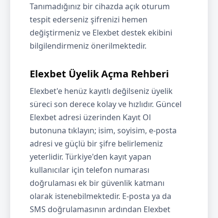
Tanımadığınız bir cihazda açık oturum
tespit ederseniz şifrenizi hemen
değiştirmeniz ve Elexbet destek ekibini
bilgilendirmeniz önerilmektedir.
Elexbet Üyelik Açma Rehberi
Elexbet'e henüz kayıtlı değilseniz üyelik
süreci son derece kolay ve hızlıdır. Güncel
Elexbet adresi üzerinden Kayıt Ol
butonuna tıklayın; isim, soyisim, e-posta
adresi ve güçlü bir şifre belirlemeniz
yeterlidir. Türkiye'den kayıt yapan
kullanıcılar için telefon numarası
doğrulaması ek bir güvenlik katmanı
olarak istenebilmektedir. E-posta ya da
SMS doğrulamasının ardından Elexbet