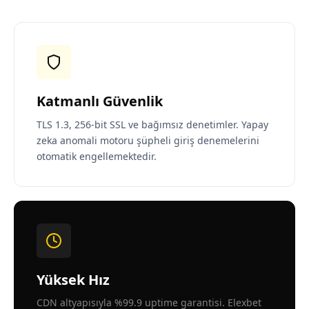
Katmanlı Güvenlik
TLS 1.3, 256-bit SSL ve bağımsız denetimler. Yapay
zeka anomali motoru şüpheli giriş denemelerini
otomatik engellemektedir.
Yüksek Hız
CDN altyapısıyla %99.9 uptime garantisi. Elexbet