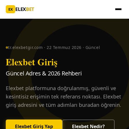
ELEX
BET
EX
tr.elexbetgir.com · 22 Temmuz 2026 · Güncel
Elexbet Giriş
Güncel Adres & 2026 Rehberi
Elexbet platformuna doğrulanmış, güvenli ve
kesintisiz erişimin tek referans noktası. Elexbet
giriş adresini ve tüm adımları buradan öğrenin.
Elexbet Giriş Yap
Elexbet Nedir?