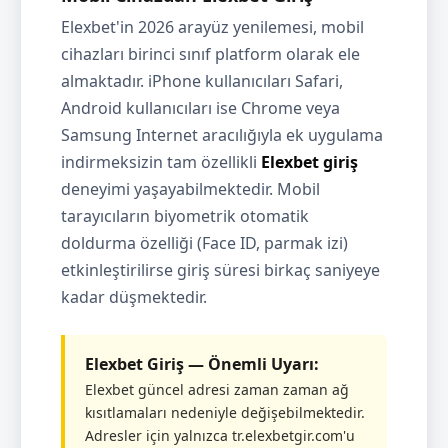
Elexbet'in 2026 arayüz yenilemesi, mobil
cihazları birinci sınıf platform olarak ele
almaktadır. iPhone kullanıcıları Safari,
Android kullanıcıları ise Chrome veya
Samsung Internet aracılığıyla ek uygulama
indirmeksizin tam özellikli
Elexbet giriş
deneyimi yaşayabilmektedir. Mobil
tarayıcıların biyometrik otomatik
doldurma özelliği (Face ID, parmak izi)
etkinleştirilirse giriş süresi birkaç saniyeye
kadar düşmektedir.
Elexbet Giriş — Önemli Uyarı:
Elexbet güncel adresi zaman zaman ağ
kısıtlamaları nedeniyle değişebilmektedir.
Adresler için yalnızca tr.elexbetgir.com'u