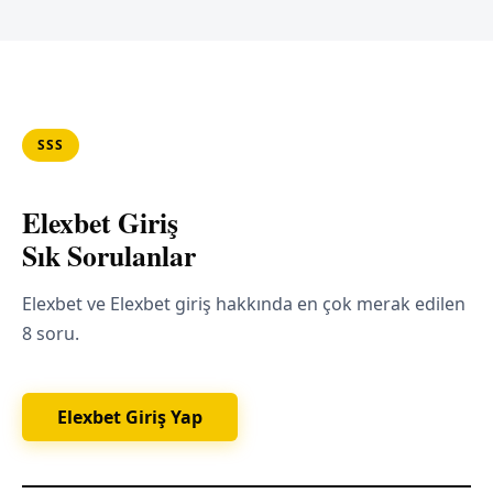
SSS
Elexbet Giriş
Sık Sorulanlar
Elexbet ve Elexbet giriş hakkında en çok merak edilen
8 soru.
Elexbet Giriş Yap