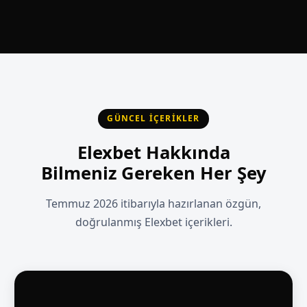
GÜNCEL İÇERIKLER
Elexbet Hakkında
Bilmeniz Gereken Her Şey
Temmuz 2026 itibarıyla hazırlanan özgün,
doğrulanmış Elexbet içerikleri.