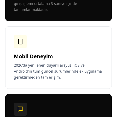
giriş işlemi ortalama 3 saniye içinde
tamamlanmaktadır.
Mobil Deneyim
2026'da yenilenen duyarlı arayüz; iOS ve
Android'in tüm güncel sürümlerinde ek uygulama
gerektirmeden tam erişim.