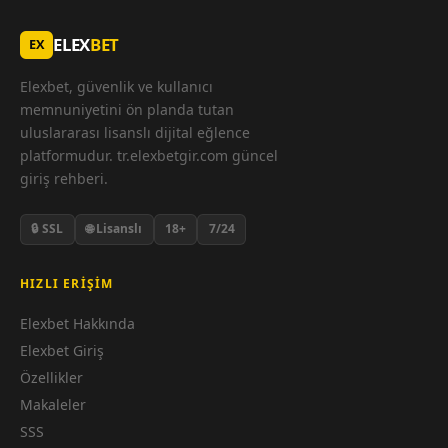
ELEX
BET
EX
Elexbet, güvenlik ve kullanıcı
memnuniyetini ön planda tutan
uluslararası lisanslı dijital eğlence
platformudur. tr.elexbetgir.com güncel
giriş rehberi.
🔒 SSL
🌐 Lisanslı
18+
7/24
HIZLI ERIŞIM
Elexbet Hakkında
Elexbet Giriş
Özellikler
Makaleler
SSS