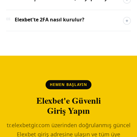
tüm özelliklere erişebilirsiniz.
adres üzerinden Kayıt Ol butonuna tıklayın, formu
doldurun ve e-posta veya SMS doğrulamasını
tamamlayın. Hesabınız hemen aktif olur ve hoş geldin
Elexbet giriş ekranındaki "Şifremi Unuttum"
08
Elexbet'te 2FA nasıl kurulur?
avantajlarına anında kavuşursunuz.
bağlantısına tıklayın. Üyelik e-posta adresinize
sıfırlama bağlantısı gönderilecektir. Bağlantı 15 dakika
geçerlidir. E-posta gelmezse spam klasörünüzü
Elexbet hesabınıza giriş yapın, sağ üstteki profil
kontrol edin; sorun devam ederse Elexbet canlı
menüsünden Güvenlik Ayarları'na gidin ve İki Faktörlü
desteğe başvurun.
Doğrulama seçeneğini aktif hale getirin. SMS veya
authenticator uygulama seçeneklerinden birini tercih
edin. SMS'e kıyasla authenticator uygulaması (Google,
Microsoft) SIM swap saldırılarına karşı çok daha
güvenlidir.
HEMEN BAŞLAYIN
Elexbet'e Güvenli
Giriş Yapın
tr.elexbetgir.com üzerinden doğrulanmış güncel
Elexbet giriş adresine ulaşın ve tüm üye