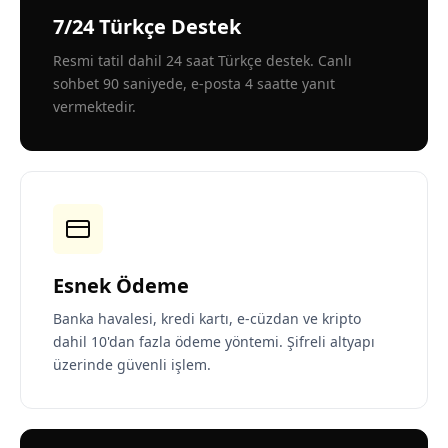
7/24 Türkçe Destek
Resmi tatil dahil 24 saat Türkçe destek. Canlı
sohbet 90 saniyede, e-posta 4 saatte yanıt
vermektedir.
Esnek Ödeme
Banka havalesi, kredi kartı, e-cüzdan ve kripto
dahil 10'dan fazla ödeme yöntemi. Şifreli altyapı
üzerinde güvenli işlem.