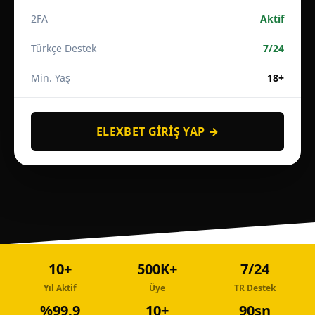
2FA
Aktif
Türkçe Destek
7/24
Min. Yaş
18+
ELEXBET GİRİŞ YAP →
10+
500K+
7/24
Yıl Aktif
Üye
TR Destek
%99.9
10+
90sn