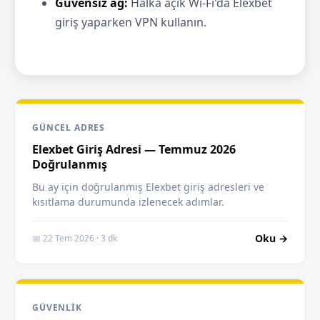
Güvensiz ağ:
Halka açık Wi-Fi'da Elexbet
giriş yaparken VPN kullanın.
GÜNCEL ADRES
Elexbet Giriş Adresi — Temmuz 2026
Doğrulanmış
Bu ay için doğrulanmış Elexbet giriş adresleri ve
kısıtlama durumunda izlenecek adımlar.
Oku →
📅 22 Tem 2026 · 3 dk
GÜVENLIK