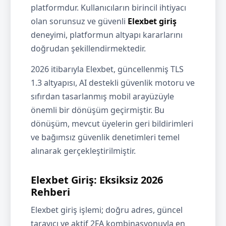
platformdur. Kullanıcıların birincil ihtiyacı
olan sorunsuz ve güvenli
Elexbet giriş
deneyimi, platformun altyapı kararlarını
doğrudan şekillendirmektedir.
2026 itibarıyla Elexbet, güncellenmiş TLS
1.3 altyapısı, AI destekli güvenlik motoru ve
sıfırdan tasarlanmış mobil arayüzüyle
önemli bir dönüşüm geçirmiştir. Bu
dönüşüm, mevcut üyelerin geri bildirimleri
ve bağımsız güvenlik denetimleri temel
alınarak gerçekleştirilmiştir.
Elexbet Giriş: Eksiksiz 2026
Rehberi
Elexbet giriş işlemi; doğru adres, güncel
tarayıcı ve aktif 2FA kombinasyonuyla en