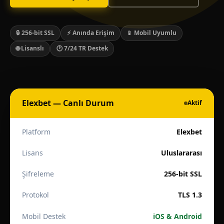
🔒 256-bit SSL
⚡ Anında Erişim
📱 Mobil Uyumlu
🌐 Lisanslı
🕐 7/24 TR Destek
Elexbet — Canlı Durum
Aktif
Platform
Elexbet
Lisans
Uluslararası
Şifreleme
256-bit SSL
Protokol
TLS 1.3
Mobil Destek
iOS & Android