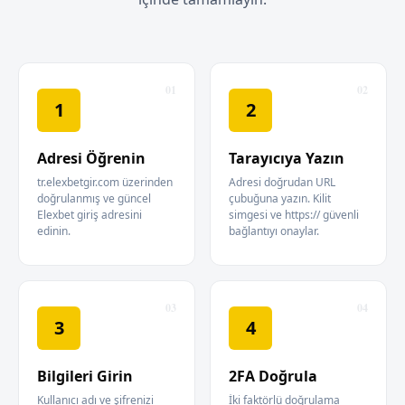
1
2
Adresi Öğrenin
Tarayıcıya Yazın
tr.elexbetgir.com üzerinden
Adresi doğrudan URL
doğrulanmış ve güncel
çubuğuna yazın. Kilit
Elexbet giriş adresini
simgesi ve https:// güvenli
edinin.
bağlantıyı onaylar.
3
4
Bilgileri Girin
2FA Doğrula
Kullanıcı adı ve şifrenizi
İki faktörlü doğrulama