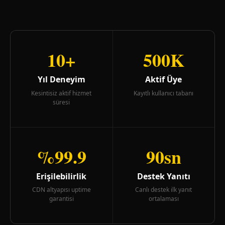
10+
500K
Yıl Deneyim
Aktif Üye
Kesintisiz aktif hizmet
Kayıtlı kullanıcı tabanı
süresi
%99.9
90sn
Erişilebilirlik
Destek Yanıtı
CDN altyapısı uptime
Canlı destek ilk yanıt
garantisi
ortalaması