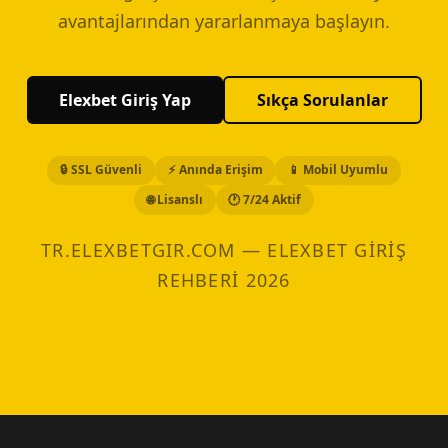
avantajlarından yararlanmaya başlayın.
Elexbet Giriş Yap
Sıkça Sorulanlar
🔒 SSL Güvenli
⚡ Anında Erişim
📱 Mobil Uyumlu
🌐 Lisanslı
🕐 7/24 Aktif
TR.ELEXBETGIR.COM — ELEXBET GİRİŞ
REHBERİ 2026