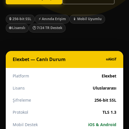
🔒 256-bit SSL
⚡ Anında Erişim
📱 Mobil Uyumlu
🌐 Lisanslı
🕐 7/24 TR Destek
Elexbet — Canlı Durum
Aktif
Platform
Elexbet
Lisans
Uluslararası
Şifreleme
256-bit SSL
Protokol
TLS 1.3
Mobil Destek
iOS & Android