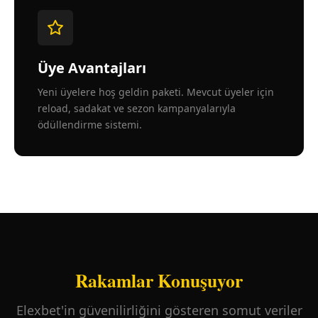
Üye Avantajları
Yeni üyelere hoş geldin paketi. Mevcut üyeler için
reload, sadakat ve sezon kampanyalarıyla
ödüllendirme sistemi.
Rakamlar Konuşuyor
Elexbet'in güvenilirliğini gösteren somut veriler