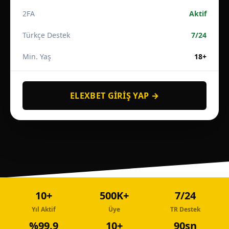
2FA
Aktif
Türkçe Destek
7/24
Min. Yaş
18+
ELEXBET GİRİŞ YAP →
10+
500K+
7/24
Yıl Aktif
Üye
TR Destek
%99.9
10+
90sn