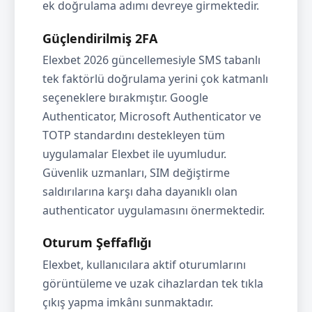
ek doğrulama adımı devreye girmektedir.
Güçlendirilmiş 2FA
Elexbet 2026 güncellemesiyle SMS tabanlı
tek faktörlü doğrulama yerini çok katmanlı
seçeneklere bırakmıştır. Google
Authenticator, Microsoft Authenticator ve
TOTP standardını destekleyen tüm
uygulamalar Elexbet ile uyumludur.
Güvenlik uzmanları, SIM değiştirme
saldırılarına karşı daha dayanıklı olan
authenticator uygulamasını önermektedir.
Oturum Şeffaflığı
Elexbet, kullanıcılara aktif oturumlarını
görüntüleme ve uzak cihazlardan tek tıkla
çıkış yapma imkânı sunmaktadır.