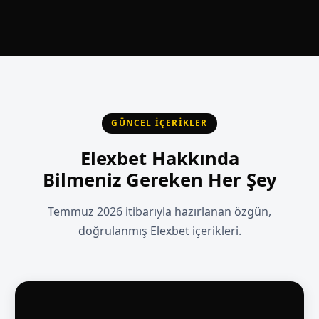
GÜNCEL İÇERIKLER
Elexbet Hakkında
Bilmeniz Gereken Her Şey
Temmuz 2026 itibarıyla hazırlanan özgün,
doğrulanmış Elexbet içerikleri.