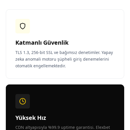
Katmanlı Güvenlik
TLS 1.3, 256-bit SSL ve bağımsız denetimler. Yapay
zeka anomali motoru şüpheli giriş denemelerini
otomatik engellemektedir.
Yüksek Hız
CDN altyapısıyla %99.9 uptime garantisi. Elexbet