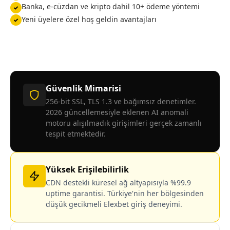
Banka, e-cüzdan ve kripto dahil 10+ ödeme yöntemi
✓
Yeni üyelere özel hoş geldin avantajları
✓
Güvenlik Mimarisi
256-bit SSL, TLS 1.3 ve bağımsız denetimler.
2026 güncellemesiyle eklenen AI anomali
motoru alışılmadık girişimleri gerçek zamanlı
tespit etmektedir.
Yüksek Erişilebilirlik
CDN destekli küresel ağ altyapısıyla %99.9
uptime garantisi. Türkiye'nin her bölgesinden
düşük gecikmeli Elexbet giriş deneyimi.