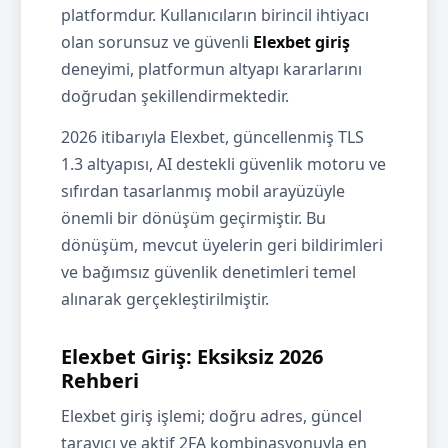
platformdur. Kullanıcıların birincil ihtiyacı
olan sorunsuz ve güvenli
Elexbet giriş
deneyimi, platformun altyapı kararlarını
doğrudan şekillendirmektedir.
2026 itibarıyla Elexbet, güncellenmiş TLS
1.3 altyapısı, AI destekli güvenlik motoru ve
sıfırdan tasarlanmış mobil arayüzüyle
önemli bir dönüşüm geçirmiştir. Bu
dönüşüm, mevcut üyelerin geri bildirimleri
ve bağımsız güvenlik denetimleri temel
alınarak gerçekleştirilmiştir.
Elexbet Giriş: Eksiksiz 2026
Rehberi
Elexbet giriş işlemi; doğru adres, güncel
tarayıcı ve aktif 2FA kombinasyonuyla en