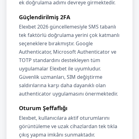
ek doğrulama adımı devreye girmektedir.
Güçlendirilmiş 2FA
Elexbet 2026 güncellemesiyle SMS tabanlı
tek faktörlü doğrulama yerini çok katmanlı
seçeneklere bırakmıştır. Google
Authenticator, Microsoft Authenticator ve
TOTP standardını destekleyen tüm
uygulamalar Elexbet ile uyumludur.
Güvenlik uzmanları, SIM değiştirme
saldırılarına karşı daha dayanıklı olan
authenticator uygulamasını önermektedir.
Oturum Şeffaflığı
Elexbet, kullanıcılara aktif oturumlarını
görüntüleme ve uzak cihazlardan tek tıkla
çıkış yapma imkânı sunmaktadır.