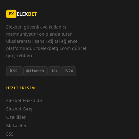
ELEX
BET
EX
Elexbet, güvenlik ve kullanıcı
memnuniyetini ön planda tutan
uluslararası lisanslı dijital eğlence
platformudur. tr.elexbetgir.com güncel
giriş rehberi.
🔒 SSL
🌐 Lisanslı
18+
7/24
HIZLI ERIŞIM
Elexbet Hakkında
Elexbet Giriş
Özellikler
Makaleler
SSS