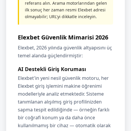
referans alın. Arama motorlarından gelen
ilk sonuç her zaman resmi Elexbet adresi
olmayabilir; URL'yi dikkatle inceleyin.
Elexbet Güvenlik Mimarisi 2026
Elexbet, 2026 yılında güvenlik altyapısını üç
temel alanda güçlendirmiştir:
AI Destekli Giriş Koruması
Elexbet'in yeni nesil güvenlik motoru, her
Elexbet giriş işlemini makine öğrenimi
modelleriyle analiz etmektedir. Sisteme
tanımlanan alışılmış giriş profilinizden
sapma tespit edildiğinde — örneğin farklı
bir coğrafi konum ya da daha önce
kullanılmamış bir cihaz — otomatik olarak