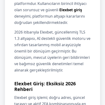
platformdur. Kullanıcıların birincil ihtiyacı
olan sorunsuz ve güvenli
Elexbet giriş
deneyimi, platformun altyapı kararlarını
doğrudan şekillendirmektedir.
2026 itibarıyla Elexbet, güncellenmiş TLS
1.3 altyapısı, AI destekli güvenlik motoru ve
sıfırdan tasarlanmış mobil arayüzüyle
önemli bir dönüşüm geçirmiştir. Bu
dönüşüm, mevcut üyelerin geri bildirimleri
ve bağımsız güvenlik denetimleri temel
alınarak gerçekleştirilmiştir.
Elexbet Giriş: Eksiksiz 2026
Rehberi
Elexbet giriş işlemi; doğru adres, güncel
tarayıcı ve aktif 2FA kombinasyonuyla en