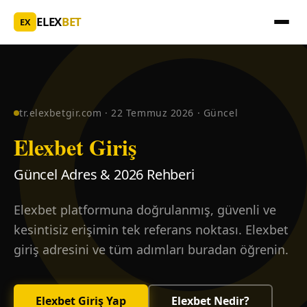
ELEX
BET
EX
tr.elexbetgir.com · 22 Temmuz 2026 · Güncel
Elexbet Giriş
Güncel Adres & 2026 Rehberi
Elexbet platformuna doğrulanmış, güvenli ve
kesintisiz erişimin tek referans noktası. Elexbet
giriş adresini ve tüm adımları buradan öğrenin.
Elexbet Giriş Yap
Elexbet Nedir?