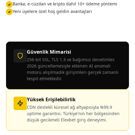
Banka, e-cüzdan ve kripto dahil 10+ ödeme yöntemi
✓
Yeni üyelere özel hoş geldin avantajları
✓
Güvenlik Mimarisi
256-bit SSL, TLS 1.3 ve bağımsız denetimler.
2026 güncellemesiyle eklenen AI anomali
motoru alışılmadık girişimleri gerçek zamanlı
tespit etmektedir.
Yüksek Erişilebilirlik
CDN destekli küresel ağ altyapısıyla %99.9
uptime garantisi. Türkiye'nin her bölgesinden
düşük gecikmeli Elexbet giriş deneyimi.