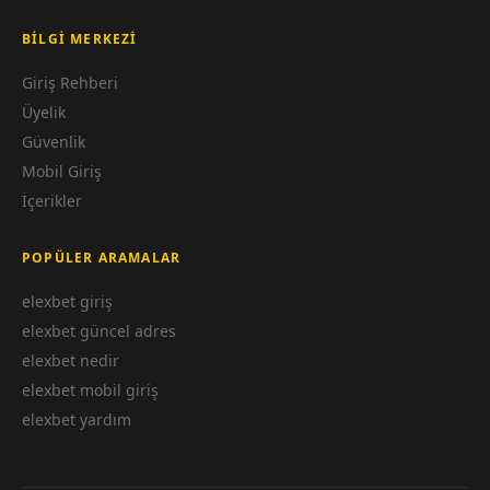
BILGI MERKEZI
Giriş Rehberi
Üyelik
Güvenlik
Mobil Giriş
İçerikler
POPÜLER ARAMALAR
elexbet giriş
elexbet güncel adres
elexbet nedir
elexbet mobil giriş
elexbet yardım