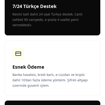
7/24 Türkçe Destek
Resmi tatil dahil 24 saat Türkçe destek. Canlı
sohbet 90 saniyede, e-posta 4 saatte yanıt
vermektedir.
Esnek Ödeme
Banka havalesi, kredi kartı, e-cüzdan ve kripto
dahil 10'dan fazla ödeme yöntemi. Şifreli altyapı
üzerinde güvenli işlem.