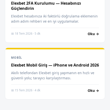
Elexbet 2FA Kurulumu — Hesabınızı
Güçlendirin
Elexbet hesabınıza iki faktörlü doğrulama eklemenin
adım adım rehberi ve en iyi uygulamalar.
Oku →
📅 18 Tem 2026 · 5 dk
MOBIL
Elexbet Mobil Giriş — iPhone ve Android 2026
Akıllı telefondan Elexbet giriş yapmanın en hızlı ve
güvenli yolu; tarayıcı karşılaştırması.
Oku →
📅 15 Tem 2026 · 4 dk