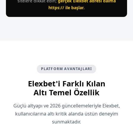
sitelere dikkat edin;
gerçek Elexbet adresi daima
https:// ile başlar.
PLATFORM AVANTAJLARI
Elexbet'i Farklı Kılan
Altı Temel Özellik
Güçlü altyapı ve 2026 güncellemeleriyle Elexbet,
kullanıcılarına altı kritik alanda üstün deneyim
sunmaktadır.