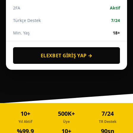
2FA
Aktif
Türkçe Destek
7/24
Min. Yaş
18+
ELEXBET GİRİŞ YAP →
10+
500K+
7/24
Yıl Aktif
Üye
TR Destek
%99.9
10+
90sn