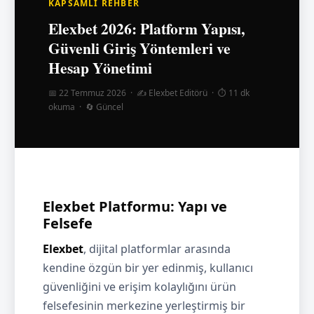
KAPSAMLI REHBER
Elexbet 2026: Platform Yapısı,
Güvenli Giriş Yöntemleri ve
Hesap Yönetimi
📅 22 Temmuz 2026 · ✍ Elexbet Editörü · ⏱ 11 dk
okuma · 🔄 Güncel
Elexbet Platformu: Yapı ve
Felsefe
Elexbet
, dijital platformlar arasında
kendine özgün bir yer edinmiş, kullanıcı
güvenliğini ve erişim kolaylığını ürün
felsefesinin merkezine yerleştirmiş bir