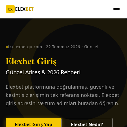
ELEX
BET
EX
tr.elexbetgir.com · 22 Temmuz 2026 · Güncel
Elexbet Giriş
Güncel Adres & 2026 Rehberi
Elexbet platformuna doğrulanmış, güvenli ve
kesintisiz erişimin tek referans noktası. Elexbet
giriş adresini ve tüm adımları buradan öğrenin.
Elexbet Giriş Yap
Elexbet Nedir?