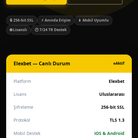
🔒 256-bit SSL
⚡ Anında Erişim
📱 Mobil Uyumlu
🌐 Lisanslı
🕐 7/24 TR Destek
Elexbet — Canlı Durum
Aktif
Platform
Elexbet
Lisans
Uluslararası
Şifreleme
256-bit SSL
Protokol
TLS 1.3
Mobil Destek
iOS & Android