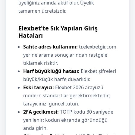
üyeliğiniz anında aktif olur. Üyelik
tamamen ücretsizdir.
Elexbet'te Sık Yapılan Giriş
Hataları
Sahte adres kullanımı:
tr.elexbetgir.com
yerine arama sonuçlarından rastgele
tıklamak risktir.
Harf büyüklüğü hatası:
Elexbet şifreleri
büyük/küçük harfe duyarlıdır.
Eski tarayıcı:
Elexbet 2026 arayüzü
modern standartlar gerektirmektedir;
tarayıcınızı güncel tutun.
2FA gecikmesi:
TOTP kodu 30 saniyede
yenilenir; kodun ekranda göründüğü
anda girin.