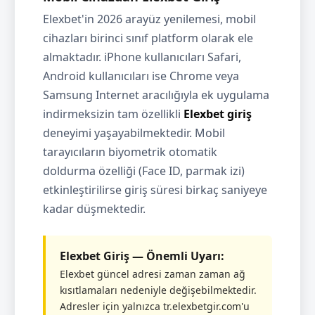
Elexbet'in 2026 arayüz yenilemesi, mobil
cihazları birinci sınıf platform olarak ele
almaktadır. iPhone kullanıcıları Safari,
Android kullanıcıları ise Chrome veya
Samsung Internet aracılığıyla ek uygulama
indirmeksizin tam özellikli
Elexbet giriş
deneyimi yaşayabilmektedir. Mobil
tarayıcıların biyometrik otomatik
doldurma özelliği (Face ID, parmak izi)
etkinleştirilirse giriş süresi birkaç saniyeye
kadar düşmektedir.
Elexbet Giriş — Önemli Uyarı:
Elexbet güncel adresi zaman zaman ağ
kısıtlamaları nedeniyle değişebilmektedir.
Adresler için yalnızca tr.elexbetgir.com'u