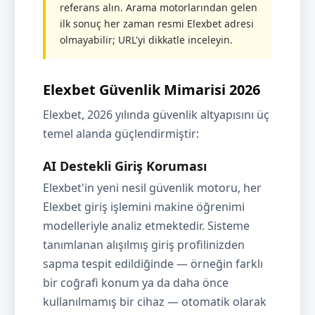
referans alın. Arama motorlarından gelen
ilk sonuç her zaman resmi Elexbet adresi
olmayabilir; URL'yi dikkatle inceleyin.
Elexbet Güvenlik Mimarisi 2026
Elexbet, 2026 yılında güvenlik altyapısını üç
temel alanda güçlendirmiştir:
AI Destekli Giriş Koruması
Elexbet'in yeni nesil güvenlik motoru, her
Elexbet giriş işlemini makine öğrenimi
modelleriyle analiz etmektedir. Sisteme
tanımlanan alışılmış giriş profilinizden
sapma tespit edildiğinde — örneğin farklı
bir coğrafi konum ya da daha önce
kullanılmamış bir cihaz — otomatik olarak