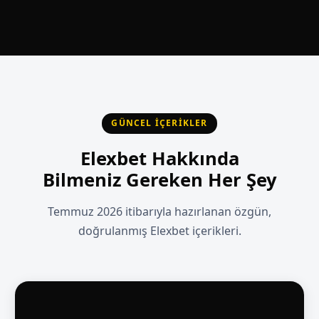
GÜNCEL İÇERIKLER
Elexbet Hakkında
Bilmeniz Gereken Her Şey
Temmuz 2026 itibarıyla hazırlanan özgün,
doğrulanmış Elexbet içerikleri.