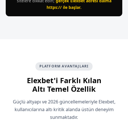
sitelere dikkat edin;
gerçek Elexbet adresi daima
https:// ile başlar.
PLATFORM AVANTAJLARI
Elexbet'i Farklı Kılan
Altı Temel Özellik
Güçlü altyapı ve 2026 güncellemeleriyle Elexbet,
kullanıcılarına altı kritik alanda üstün deneyim
sunmaktadır.