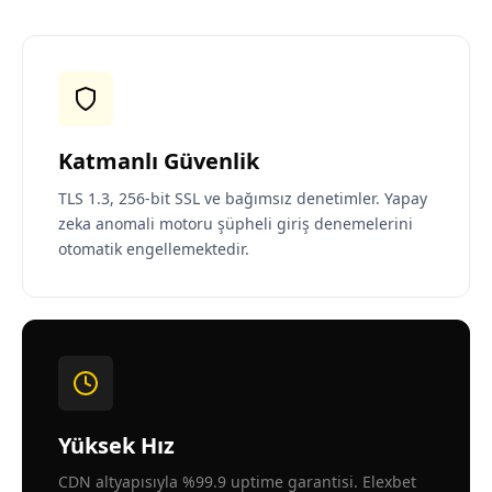
Katmanlı Güvenlik
TLS 1.3, 256-bit SSL ve bağımsız denetimler. Yapay
zeka anomali motoru şüpheli giriş denemelerini
otomatik engellemektedir.
Yüksek Hız
CDN altyapısıyla %99.9 uptime garantisi. Elexbet