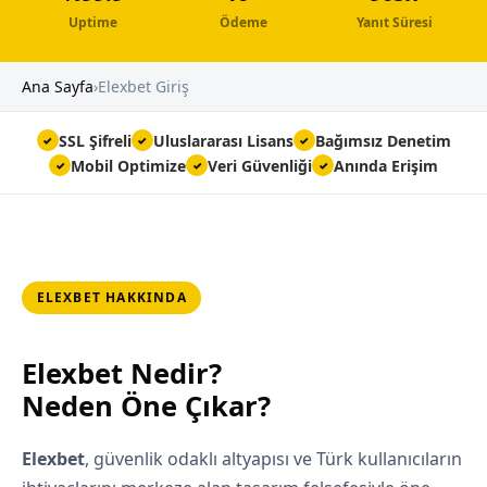
Uptime
Ödeme
Yanıt Süresi
Ana Sayfa
›
Elexbet Giriş
SSL Şifreli
Uluslararası Lisans
Bağımsız Denetim
✓
✓
✓
Mobil Optimize
Veri Güvenliği
Anında Erişim
✓
✓
✓
ELEXBET HAKKINDA
Elexbet Nedir?
Neden Öne Çıkar?
Elexbet
, güvenlik odaklı altyapısı ve Türk kullanıcıların