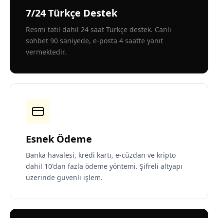
7/24 Türkçe Destek
Resmi tatil dahil 24 saat Türkçe destek. Canlı
sohbet 90 saniyede, e-posta 4 saatte yanıt
vermektedir.
Esnek Ödeme
Banka havalesi, kredi kartı, e-cüzdan ve kripto
dahil 10'dan fazla ödeme yöntemi. Şifreli altyapı
üzerinde güvenli işlem.