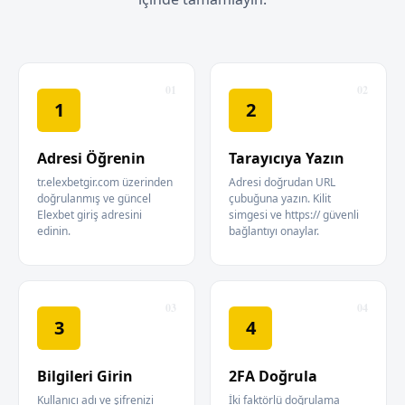
1
2
Adresi Öğrenin
Tarayıcıya Yazın
tr.elexbetgir.com üzerinden
Adresi doğrudan URL
doğrulanmış ve güncel
çubuğuna yazın. Kilit
Elexbet giriş adresini
simgesi ve https:// güvenli
edinin.
bağlantıyı onaylar.
3
4
Bilgileri Girin
2FA Doğrula
Kullanıcı adı ve şifrenizi
İki faktörlü doğrulama