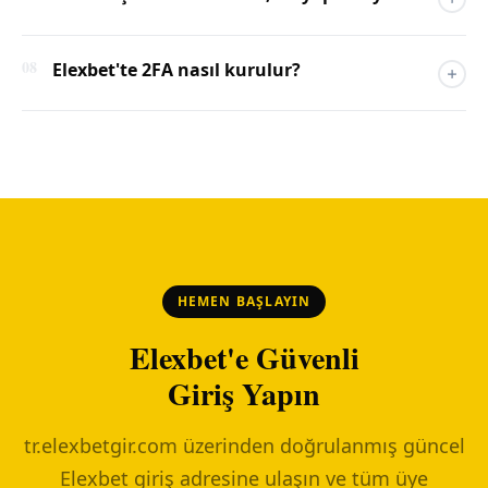
tüm özelliklere erişebilirsiniz.
adres üzerinden Kayıt Ol butonuna tıklayın, formu
doldurun ve e-posta veya SMS doğrulamasını
tamamlayın. Hesabınız hemen aktif olur ve hoş geldin
Elexbet giriş ekranındaki "Şifremi Unuttum"
08
Elexbet'te 2FA nasıl kurulur?
avantajlarına anında kavuşursunuz.
bağlantısına tıklayın. Üyelik e-posta adresinize
sıfırlama bağlantısı gönderilecektir. Bağlantı 15 dakika
geçerlidir. E-posta gelmezse spam klasörünüzü
Elexbet hesabınıza giriş yapın, sağ üstteki profil
kontrol edin; sorun devam ederse Elexbet canlı
menüsünden Güvenlik Ayarları'na gidin ve İki Faktörlü
desteğe başvurun.
Doğrulama seçeneğini aktif hale getirin. SMS veya
authenticator uygulama seçeneklerinden birini tercih
edin. SMS'e kıyasla authenticator uygulaması (Google,
Microsoft) SIM swap saldırılarına karşı çok daha
güvenlidir.
HEMEN BAŞLAYIN
Elexbet'e Güvenli
Giriş Yapın
tr.elexbetgir.com üzerinden doğrulanmış güncel
Elexbet giriş adresine ulaşın ve tüm üye