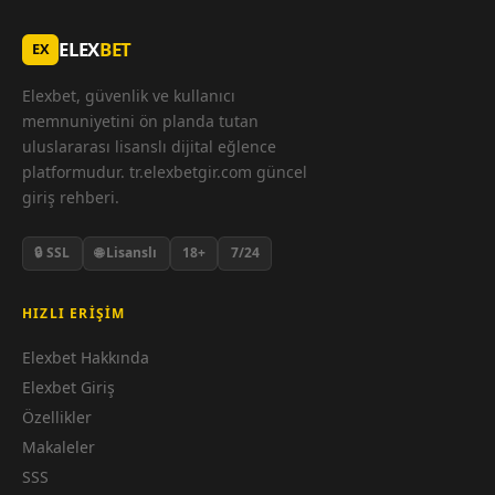
ELEX
BET
EX
Elexbet, güvenlik ve kullanıcı
memnuniyetini ön planda tutan
uluslararası lisanslı dijital eğlence
platformudur. tr.elexbetgir.com güncel
giriş rehberi.
🔒 SSL
🌐 Lisanslı
18+
7/24
HIZLI ERIŞIM
Elexbet Hakkında
Elexbet Giriş
Özellikler
Makaleler
SSS