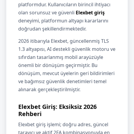
platformdur. Kullanıcıların birincil ihtiyacı
olan sorunsuz ve güvenli
Elexbet giriş
deneyimi, platformun altyapı kararlarını
doğrudan şekillendirmektedir.
2026 itibarıyla Elexbet, güncellenmiş TLS
1.3 altyapısı, AI destekli güvenlik motoru ve
sıfırdan tasarlanmış mobil arayüzüyle
önemli bir dönüşüm geçirmiştir. Bu
dönüşüm, mevcut üyelerin geri bildirimleri
ve bağımsız güvenlik denetimleri temel
alınarak gerçekleştirilmiştir.
Elexbet Giriş: Eksiksiz 2026
Rehberi
Elexbet giriş işlemi; doğru adres, güncel
tarayıcı ve aktif 2FA kombinasyonuyla en