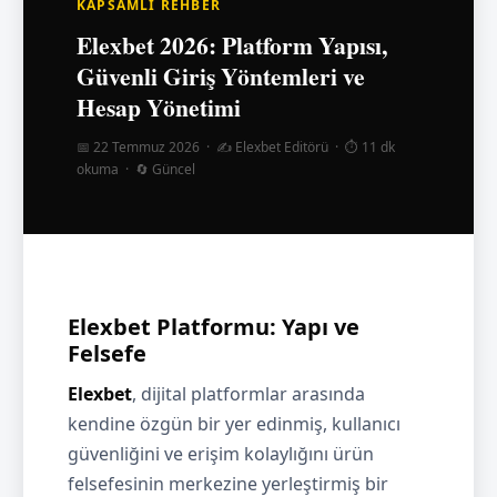
KAPSAMLI REHBER
Elexbet 2026: Platform Yapısı,
Güvenli Giriş Yöntemleri ve
Hesap Yönetimi
📅 22 Temmuz 2026 · ✍ Elexbet Editörü · ⏱ 11 dk
okuma · 🔄 Güncel
Elexbet Platformu: Yapı ve
Felsefe
Elexbet
, dijital platformlar arasında
kendine özgün bir yer edinmiş, kullanıcı
güvenliğini ve erişim kolaylığını ürün
felsefesinin merkezine yerleştirmiş bir