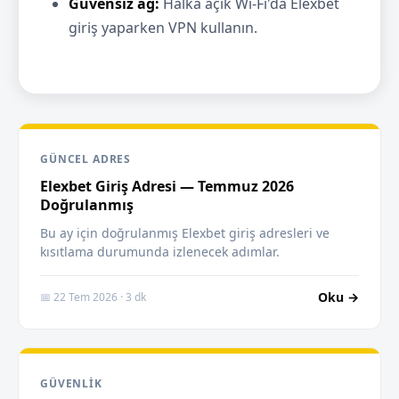
Güvensiz ağ:
Halka açık Wi-Fi'da Elexbet
giriş yaparken VPN kullanın.
GÜNCEL ADRES
Elexbet Giriş Adresi — Temmuz 2026
Doğrulanmış
Bu ay için doğrulanmış Elexbet giriş adresleri ve
kısıtlama durumunda izlenecek adımlar.
Oku →
📅 22 Tem 2026 · 3 dk
GÜVENLIK