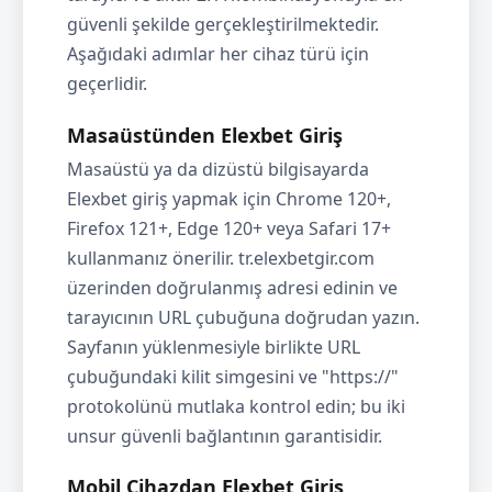
güvenli şekilde gerçekleştirilmektedir.
Aşağıdaki adımlar her cihaz türü için
geçerlidir.
Masaüstünden Elexbet Giriş
Masaüstü ya da dizüstü bilgisayarda
Elexbet giriş yapmak için Chrome 120+,
Firefox 121+, Edge 120+ veya Safari 17+
kullanmanız önerilir. tr.elexbetgir.com
üzerinden doğrulanmış adresi edinin ve
tarayıcının URL çubuğuna doğrudan yazın.
Sayfanın yüklenmesiyle birlikte URL
çubuğundaki kilit simgesini ve "https://"
protokolünü mutlaka kontrol edin; bu iki
unsur güvenli bağlantının garantisidir.
Mobil Cihazdan Elexbet Giriş