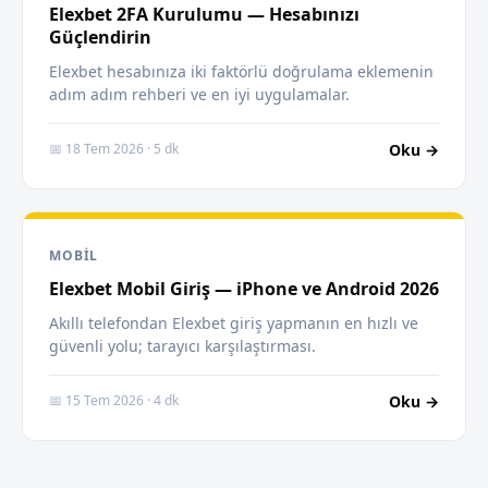
Elexbet 2FA Kurulumu — Hesabınızı
Güçlendirin
Elexbet hesabınıza iki faktörlü doğrulama eklemenin
adım adım rehberi ve en iyi uygulamalar.
Oku →
📅 18 Tem 2026 · 5 dk
MOBIL
Elexbet Mobil Giriş — iPhone ve Android 2026
Akıllı telefondan Elexbet giriş yapmanın en hızlı ve
güvenli yolu; tarayıcı karşılaştırması.
Oku →
📅 15 Tem 2026 · 4 dk