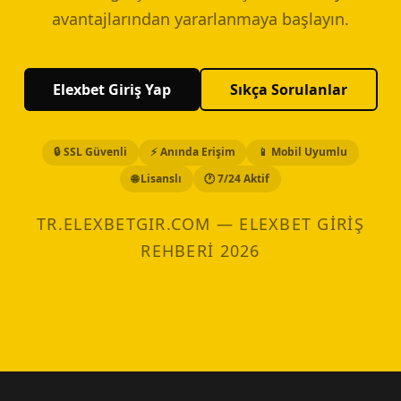
avantajlarından yararlanmaya başlayın.
Elexbet Giriş Yap
Sıkça Sorulanlar
🔒 SSL Güvenli
⚡ Anında Erişim
📱 Mobil Uyumlu
🌐 Lisanslı
🕐 7/24 Aktif
TR.ELEXBETGIR.COM — ELEXBET GİRİŞ
REHBERİ 2026