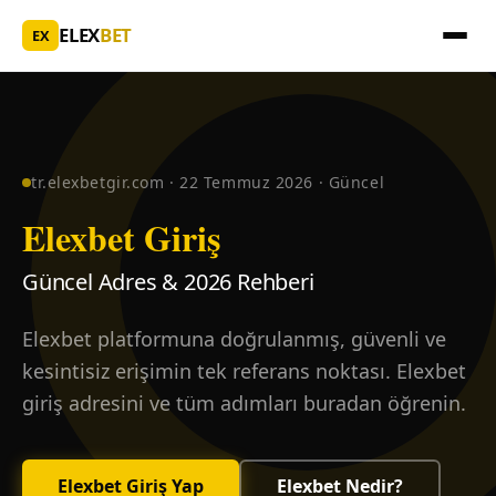
ELEX
BET
EX
tr.elexbetgir.com · 22 Temmuz 2026 · Güncel
Elexbet Giriş
Güncel Adres & 2026 Rehberi
Elexbet platformuna doğrulanmış, güvenli ve
kesintisiz erişimin tek referans noktası. Elexbet
giriş adresini ve tüm adımları buradan öğrenin.
Elexbet Giriş Yap
Elexbet Nedir?