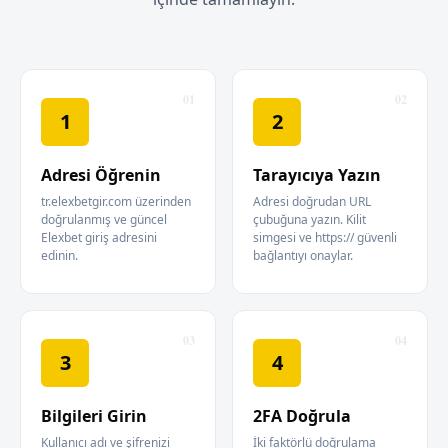
1
2
Adresi Öğrenin
Tarayıcıya Yazın
tr.elexbetgir.com üzerinden
Adresi doğrudan URL
doğrulanmış ve güncel
çubuğuna yazın. Kilit
Elexbet giriş adresini
simgesi ve https:// güvenli
edinin.
bağlantıyı onaylar.
3
4
Bilgileri Girin
2FA Doğrula
Kullanıcı adı ve şifrenizi
İki faktörlü doğrulama