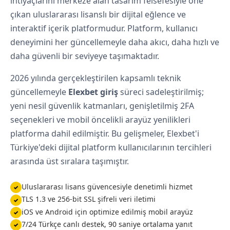
ihtiyaçlarını merkeze alan tasarım felsefesiyle öne
çıkan uluslararası lisanslı bir dijital eğlence ve
interaktif içerik platformudur. Platform, kullanıcı
deneyimini her güncellemeyle daha akıcı, daha hızlı ve
daha güvenli bir seviyeye taşımaktadır.
2026 yılında gerçekleştirilen kapsamlı teknik
güncellemeyle
Elexbet giriş
süreci sadeleştirilmiş;
yeni nesil güvenlik katmanları, genişletilmiş 2FA
seçenekleri ve mobil öncelikli arayüz yenilikleri
platforma dahil edilmiştir. Bu gelişmeler, Elexbet'i
Türkiye'deki dijital platform kullanıcılarının tercihleri
arasında üst sıralara taşımıştır.
Uluslararası lisans güvencesiyle denetimli hizmet
✓
TLS 1.3 ve 256-bit SSL şifreli veri iletimi
✓
iOS ve Android için optimize edilmiş mobil arayüz
✓
7/24 Türkçe canlı destek, 90 saniye ortalama yanıt
✓