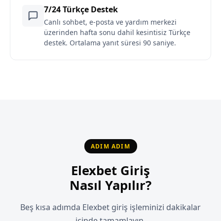
7/24 Türkçe Destek
Canlı sohbet, e-posta ve yardım merkezi
üzerinden hafta sonu dahil kesintisiz Türkçe
destek. Ortalama yanıt süresi 90 saniye.
ADIM ADIM
Elexbet Giriş
Nasıl Yapılır?
Beş kısa adımda Elexbet giriş işleminizi dakikalar
içinde tamamlayın.