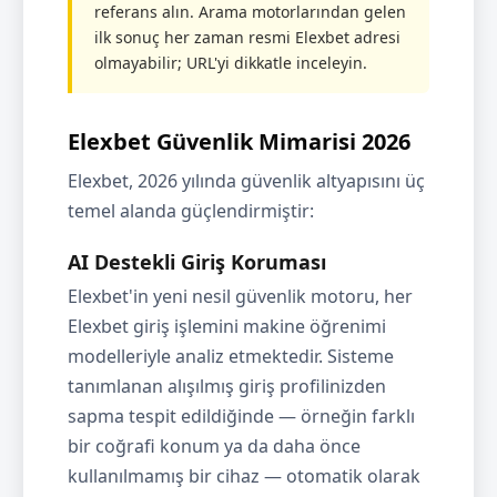
referans alın. Arama motorlarından gelen
ilk sonuç her zaman resmi Elexbet adresi
olmayabilir; URL'yi dikkatle inceleyin.
Elexbet Güvenlik Mimarisi 2026
Elexbet, 2026 yılında güvenlik altyapısını üç
temel alanda güçlendirmiştir:
AI Destekli Giriş Koruması
Elexbet'in yeni nesil güvenlik motoru, her
Elexbet giriş işlemini makine öğrenimi
modelleriyle analiz etmektedir. Sisteme
tanımlanan alışılmış giriş profilinizden
sapma tespit edildiğinde — örneğin farklı
bir coğrafi konum ya da daha önce
kullanılmamış bir cihaz — otomatik olarak