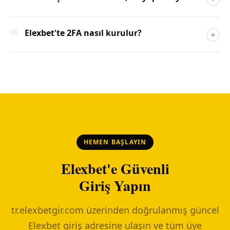
tüm özelliklere erişebilirsiniz.
adres üzerinden Kayıt Ol butonuna tıklayın, formu
doldurun ve e-posta veya SMS doğrulamasını
tamamlayın. Hesabınız hemen aktif olur ve hoş geldin
Elexbet giriş ekranındaki "Şifremi Unuttum"
08
Elexbet'te 2FA nasıl kurulur?
avantajlarına anında kavuşursunuz.
bağlantısına tıklayın. Üyelik e-posta adresinize
sıfırlama bağlantısı gönderilecektir. Bağlantı 15 dakika
geçerlidir. E-posta gelmezse spam klasörünüzü
Elexbet hesabınıza giriş yapın, sağ üstteki profil
kontrol edin; sorun devam ederse Elexbet canlı
menüsünden Güvenlik Ayarları'na gidin ve İki Faktörlü
desteğe başvurun.
Doğrulama seçeneğini aktif hale getirin. SMS veya
authenticator uygulama seçeneklerinden birini tercih
edin. SMS'e kıyasla authenticator uygulaması (Google,
Microsoft) SIM swap saldırılarına karşı çok daha
güvenlidir.
HEMEN BAŞLAYIN
Elexbet'e Güvenli
Giriş Yapın
tr.elexbetgir.com üzerinden doğrulanmış güncel
Elexbet giriş adresine ulaşın ve tüm üye