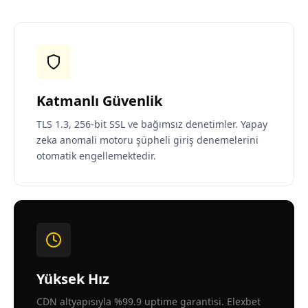
Katmanlı Güvenlik
TLS 1.3, 256-bit SSL ve bağımsız denetimler. Yapay
zeka anomali motoru şüpheli giriş denemelerini
otomatik engellemektedir.
Yüksek Hız
CDN altyapısıyla %99.9 uptime garantisi. Elexbet