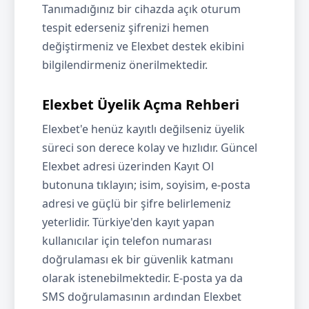
Tanımadığınız bir cihazda açık oturum
tespit ederseniz şifrenizi hemen
değiştirmeniz ve Elexbet destek ekibini
bilgilendirmeniz önerilmektedir.
Elexbet Üyelik Açma Rehberi
Elexbet'e henüz kayıtlı değilseniz üyelik
süreci son derece kolay ve hızlıdır. Güncel
Elexbet adresi üzerinden Kayıt Ol
butonuna tıklayın; isim, soyisim, e-posta
adresi ve güçlü bir şifre belirlemeniz
yeterlidir. Türkiye'den kayıt yapan
kullanıcılar için telefon numarası
doğrulaması ek bir güvenlik katmanı
olarak istenebilmektedir. E-posta ya da
SMS doğrulamasının ardından Elexbet