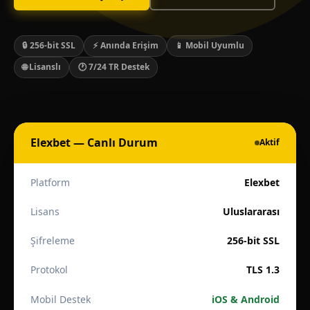
🔒 256-bit SSL
⚡ Anında Erişim
📱 Mobil Uyumlu
🌐 Lisanslı
🕐 7/24 TR Destek
Elexbet — Canlı Durum
Aktif
Platform
Elexbet
Lisans
Uluslararası
Şifreleme
256-bit SSL
Protokol
TLS 1.3
Mobil Destek
iOS & Android