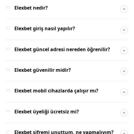
01
Elexbet nedir?
Elexbet, uluslararası lisans kapsamında faaliyet
02
Elexbet giriş nasıl yapılır?
gösteren, Türk kullanıcılara tam Türkçe arayüz ve 7/24
destek sunan dijital eğlence ve interaktif içerik
platformudur. Güvenlik odaklı altyapısı ve kesintisiz
tr.elexbetgir.com üzerinden doğrulanmış güncel
03
Elexbet güncel adresi nereden öğrenilir?
erişim altyapısıyla kullanıcı memnuniyetini öncelikli
Elexbet giriş adresini edinin. Adresi tarayıcınıza
hedef olarak benimseyen Elexbet, yıllar içinde güçlü
doğrudan yazın; URL'de kilit simgesi ve "https://"
bir üye tabanı oluşturmuştur.
olduğunu doğrulayın. Kullanıcı adı ve şifrenizi giriş
Elexbet güncel giriş adresi için tr.elexbetgir.com
04
Elexbet güvenilir midir?
formuna girin, Giriş butonuna tıklayın. 2FA aktifse
sayfasını düzenli olarak takip edin. Adres değişiklikleri
SMS ya da authenticator kodunuzu da girerek işlemi
anlık olarak güncellenmektedir. Arama motorlarından
tamamlayın.
ulaşılan sonuçlar her zaman resmi adres
Evet. Elexbet, uluslararası lisans çerçevesinde faaliyet
05
Elexbet mobil cihazlarda çalışır mı?
olmayabileceğinden, doğrulama için bu sayfayı
göstermekte olup bağımsız güvenlik denetimlerinden
kullanın ve adresi tarayıcınızda yer imi olarak
geçmektedir. 256-bit SSL şifreleme, TLS 1.3 protokolü
kaydedin.
ve yapay zeka destekli anomali tespiti, platformun
Evet. Elexbet'in 2026'da yenilenen duyarlı (responsive)
06
Elexbet üyeliği ücretsiz mi?
güvenlik standartlarını yüksek tutmaktadır.
arayüzü iOS ve Android'in tüm güncel sürümlerinde
sorunsuz çalışmaktadır. Ek uygulama indirmeye gerek
kalmadan mobil tarayıcıdan Elexbet giriş yapabilir,
Evet, Elexbet üyeliği tamamen ücretsizdir. Güncel
07
Elexbet şifremi unuttum, ne yapmalıyım?