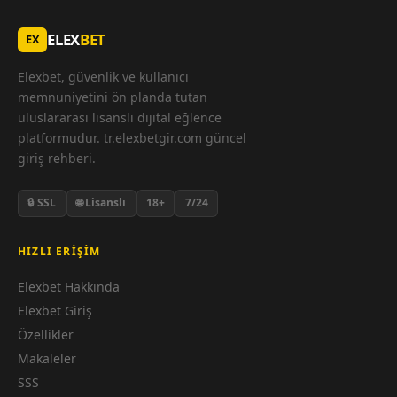
ELEX
BET
EX
Elexbet, güvenlik ve kullanıcı
memnuniyetini ön planda tutan
uluslararası lisanslı dijital eğlence
platformudur. tr.elexbetgir.com güncel
giriş rehberi.
🔒 SSL
🌐 Lisanslı
18+
7/24
HIZLI ERIŞIM
Elexbet Hakkında
Elexbet Giriş
Özellikler
Makaleler
SSS