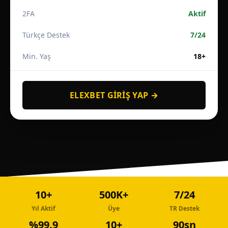
2FA
Aktif
Türkçe Destek
7/24
Min. Yaş
18+
ELEXBET GİRİŞ YAP →
10+
500K+
7/24
Yıl Aktif
Üye
TR Destek
%99.9
10+
90sn