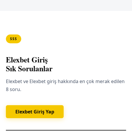
SSS
Elexbet Giriş
Sık Sorulanlar
Elexbet ve Elexbet giriş hakkında en çok merak edilen
8 soru.
Elexbet Giriş Yap