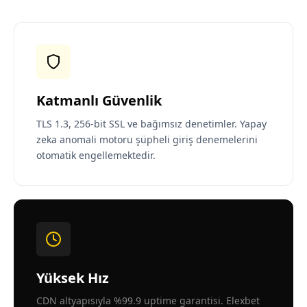
Katmanlı Güvenlik
TLS 1.3, 256-bit SSL ve bağımsız denetimler. Yapay
zeka anomali motoru şüpheli giriş denemelerini
otomatik engellemektedir.
Yüksek Hız
CDN altyapısıyla %99.9 uptime garantisi. Elexbet