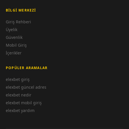
BILGI MERKEZI
Giriş Rehberi
Üyelik
Güvenlik
Mobil Giriş
İçerikler
POPÜLER ARAMALAR
elexbet giriş
elexbet güncel adres
elexbet nedir
elexbet mobil giriş
elexbet yardım