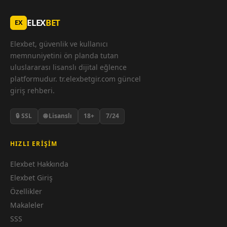
ELEX
BET
EX
Elexbet, güvenlik ve kullanıcı
memnuniyetini ön planda tutan
uluslararası lisanslı dijital eğlence
platformudur. tr.elexbetgir.com güncel
giriş rehberi.
🔒 SSL
🌐 Lisanslı
18+
7/24
HIZLI ERIŞIM
Elexbet Hakkında
Elexbet Giriş
Özellikler
Makaleler
SSS