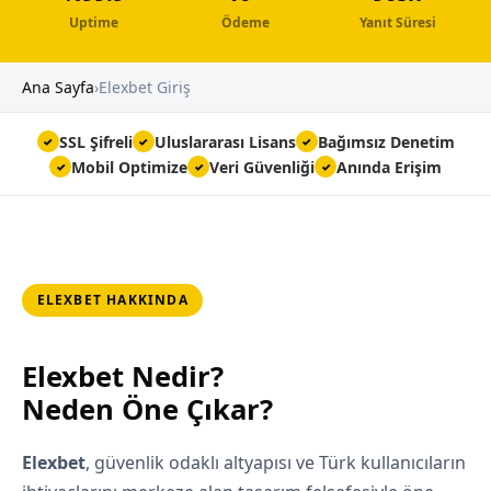
Uptime
Ödeme
Yanıt Süresi
Ana Sayfa
›
Elexbet Giriş
SSL Şifreli
Uluslararası Lisans
Bağımsız Denetim
✓
✓
✓
Mobil Optimize
Veri Güvenliği
Anında Erişim
✓
✓
✓
ELEXBET HAKKINDA
Elexbet Nedir?
Neden Öne Çıkar?
Elexbet
, güvenlik odaklı altyapısı ve Türk kullanıcıların