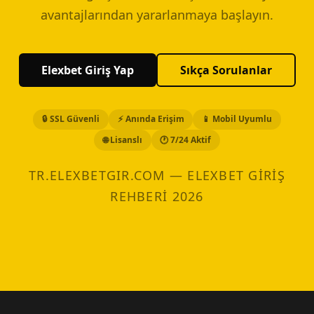
avantajlarından yararlanmaya başlayın.
Elexbet Giriş Yap
Sıkça Sorulanlar
🔒 SSL Güvenli
⚡ Anında Erişim
📱 Mobil Uyumlu
🌐 Lisanslı
🕐 7/24 Aktif
TR.ELEXBETGIR.COM — ELEXBET GİRİŞ
REHBERİ 2026