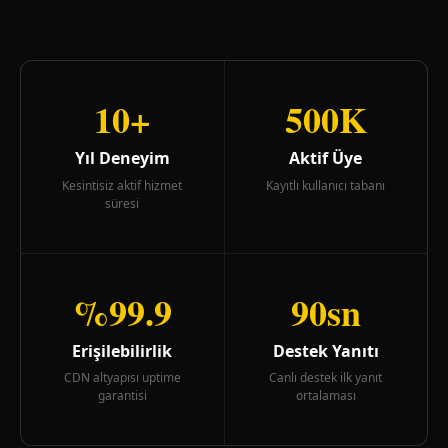
10+
500K
Yıl Deneyim
Aktif Üye
Kesintisiz aktif hizmet
Kayıtlı kullanıcı tabanı
süresi
%99.9
90sn
Erişilebilirlik
Destek Yanıtı
CDN altyapısı uptime
Canlı destek ilk yanıt
garantisi
ortalaması