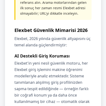
referans alın. Arama motorlarından gelen
ilk sonuç her zaman resmi Elexbet adresi
olmayabilir; URL'yi dikkatle inceleyin.
Elexbet Güvenlik Mimarisi 2026
Elexbet, 2026 yılında güvenlik altyapısını üç
temel alanda güçlendirmiştir:
AI Destekli Giriş Koruması
Elexbet'in yeni nesil güvenlik motoru, her
Elexbet giriş işlemini makine öğrenimi
modelleriyle analiz etmektedir. Sisteme
tanımlanan alışılmış giriş profilinizden
sapma tespit edildiğinde — örneğin farklı
bir coğrafi konum ya da daha önce
kullanılmamış bir cihaz — otomatik olarak