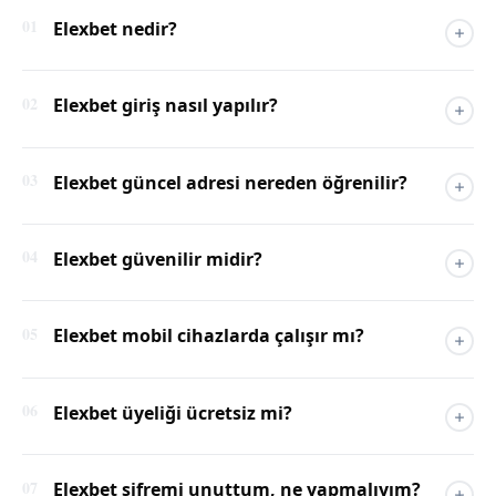
01
Elexbet nedir?
Elexbet, uluslararası lisans kapsamında faaliyet
02
Elexbet giriş nasıl yapılır?
gösteren, Türk kullanıcılara tam Türkçe arayüz ve 7/24
destek sunan dijital eğlence ve interaktif içerik
platformudur. Güvenlik odaklı altyapısı ve kesintisiz
tr.elexbetgir.com üzerinden doğrulanmış güncel
03
Elexbet güncel adresi nereden öğrenilir?
erişim altyapısıyla kullanıcı memnuniyetini öncelikli
Elexbet giriş adresini edinin. Adresi tarayıcınıza
hedef olarak benimseyen Elexbet, yıllar içinde güçlü
doğrudan yazın; URL'de kilit simgesi ve "https://"
bir üye tabanı oluşturmuştur.
olduğunu doğrulayın. Kullanıcı adı ve şifrenizi giriş
Elexbet güncel giriş adresi için tr.elexbetgir.com
04
Elexbet güvenilir midir?
formuna girin, Giriş butonuna tıklayın. 2FA aktifse
sayfasını düzenli olarak takip edin. Adres değişiklikleri
SMS ya da authenticator kodunuzu da girerek işlemi
anlık olarak güncellenmektedir. Arama motorlarından
tamamlayın.
ulaşılan sonuçlar her zaman resmi adres
Evet. Elexbet, uluslararası lisans çerçevesinde faaliyet
05
Elexbet mobil cihazlarda çalışır mı?
olmayabileceğinden, doğrulama için bu sayfayı
göstermekte olup bağımsız güvenlik denetimlerinden
kullanın ve adresi tarayıcınızda yer imi olarak
geçmektedir. 256-bit SSL şifreleme, TLS 1.3 protokolü
kaydedin.
ve yapay zeka destekli anomali tespiti, platformun
Evet. Elexbet'in 2026'da yenilenen duyarlı (responsive)
06
Elexbet üyeliği ücretsiz mi?
güvenlik standartlarını yüksek tutmaktadır.
arayüzü iOS ve Android'in tüm güncel sürümlerinde
sorunsuz çalışmaktadır. Ek uygulama indirmeye gerek
kalmadan mobil tarayıcıdan Elexbet giriş yapabilir,
Evet, Elexbet üyeliği tamamen ücretsizdir. Güncel
07
Elexbet şifremi unuttum, ne yapmalıyım?