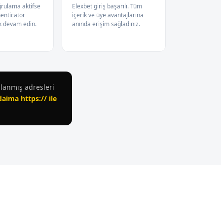
oğrulama aktifse
Elexbet giriş başarılı. Tüm
enticator
içerik ve üye avantajlarına
k devam edin.
anında erişim sağladınız.
ulanmış adresleri
aima https:// ile