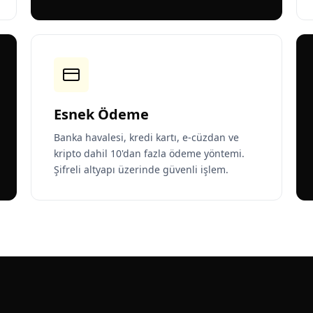
Esnek Ödeme
Banka havalesi, kredi kartı, e-cüzdan ve
kripto dahil 10'dan fazla ödeme yöntemi.
Şifreli altyapı üzerinde güvenli işlem.