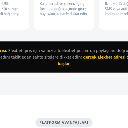
n URL
Kullanıcı adı ve şifrenizi giriş
İki faktörlü d
Kilit simgesi
formuna doğru biçimde girin;
SMS veya auth
nli bağlantıyı
büyük/küçük harfe dikkat edin.
kodunu girere
ısı:
Elexbet giriş için yalnızca tr.elexbetgir.com'da paylaşılan doğr
 adını taklit eden sahte sitelere dikkat edin;
gerçek Elexbet adresi d
başlar.
PLATFORM AVANTAJLARI