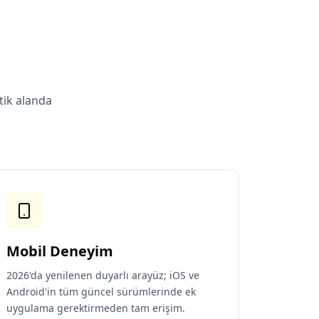
itik alanda
Mobil Deneyim
2026'da yenilenen duyarlı arayüz; iOS ve
Android'in tüm güncel sürümlerinde ek
uygulama gerektirmeden tam erişim.