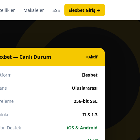
ellikler
Makaleler
SSS
Elexbet Giriş →
exbet — Canlı Durum
Aktif
atform
Elexbet
sans
Uluslararası
freleme
256-bit SSL
otokol
TLS 1.3
bil Destek
iOS & Android