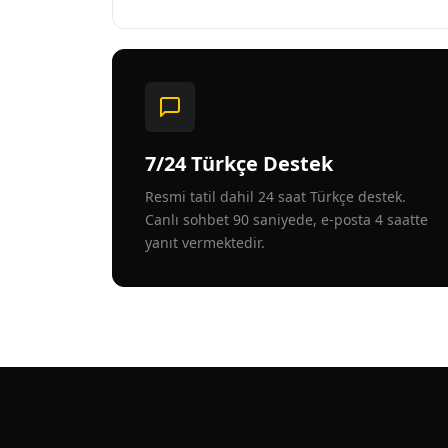
7/24 Türkçe Destek
Resmi tatil dahil 24 saat Türkçe destek.
Canlı sohbet 90 saniyede, e-posta 4 saatte
yanıt vermektedir.