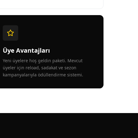
Üye Avantajları
Yeni üyelere hoş geldin paketi. Mevcut
üyeler için reload, sadakat ve sezon
kampanyalarıyla ödüllendirme sistemi.