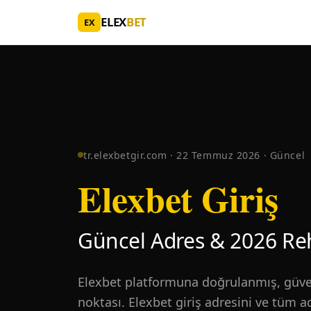
ELEX
BET
EX
tr.elexbetgir.com · 22 Temmuz 2026 · Güncel
Elexbet Giriş
Güncel Adres & 2026 Re
Elexbet platformuna doğrulanmış, güvenl
noktası. Elexbet giriş adresini ve tüm 