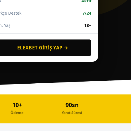
A
Aktif
rkçe Destek
7/24
n. Yaş
18+
ELEXBET GİRİŞ YAP →
10+
90sn
Ödeme
Yanıt Süresi