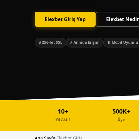
Elexbet Giriş Yap
Elexbet Nedir
🔒 256-bit SSL
⚡ Anında Erişim
📱 Mobil Uyumlu
10+
500K+
Yıl Aktif
Üye
Ana Sayfa
›
Elexbet Giriş