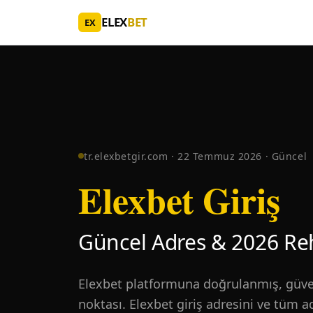
ELEX
BET
EX
tr.elexbetgir.com · 22 Temmuz 2026 · Güncel
Elexbet Giriş
Güncel Adres & 2026 Re
Elexbet platformuna doğrulanmış, güvenl
noktası. Elexbet giriş adresini ve tüm 