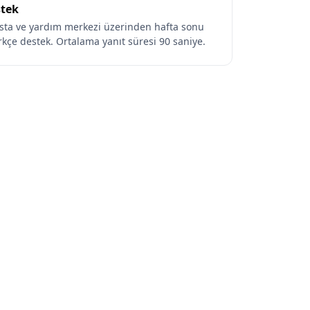
stek
osta ve yardım merkezi üzerinden hafta sonu
ürkçe destek. Ortalama yanıt süresi 90 saniye.