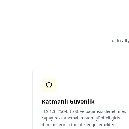
Güçlü alty
Katmanlı Güvenlik
TLS 1.3, 256-bit SSL ve bağımsız denetimler.
Yapay zeka anomali motoru şüpheli giriş
denemelerini otomatik engellemektedir.