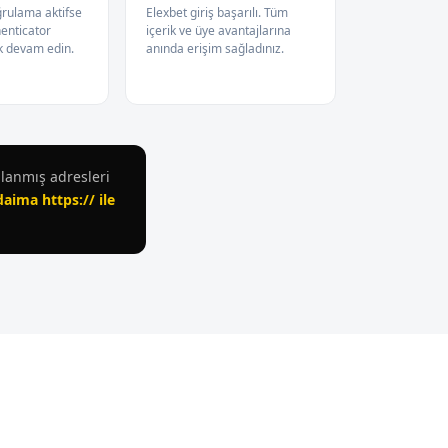
oğrulama aktifse
Elexbet giriş başarılı. Tüm
enticator
içerik ve üye avantajlarına
k devam edin.
anında erişim sağladınız.
ulanmış adresleri
aima https:// ile