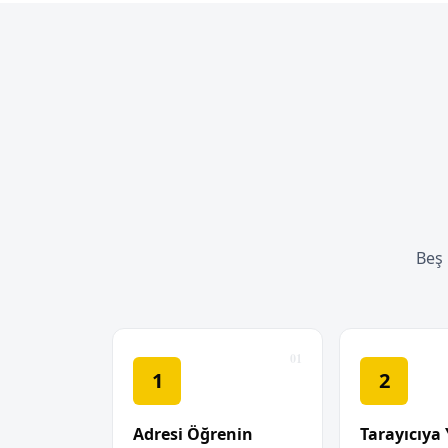
Beş 
1
2
Adresi Öğrenin
Tarayıcıya