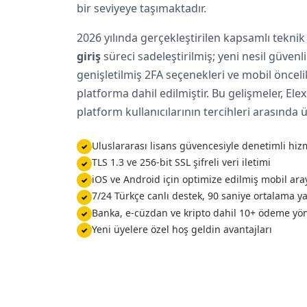
bir seviyeye taşımaktadır.
2026 yılında gerçekleştirilen kapsamlı tekni
giriş
süreci sadeleştirilmiş; yeni nesil güvenl
genişletilmiş 2FA seçenekleri ve mobil öncelik
platforma dahil edilmiştir. Bu gelişmeler, Elexb
platform kullanıcılarının tercihleri arasında üs
Uluslararası lisans güvencesiyle denetimli hiz
✓
TLS 1.3 ve 256-bit SSL şifreli veri iletimi
✓
iOS ve Android için optimize edilmiş mobil ara
✓
7/24 Türkçe canlı destek, 90 saniye ortalama ya
✓
Banka, e-cüzdan ve kripto dahil 10+ ödeme yö
✓
Yeni üyelere özel hoş geldin avantajları
✓