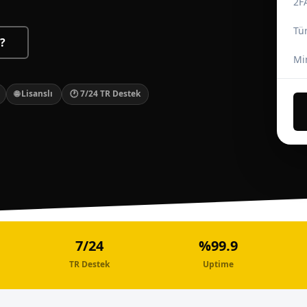
2F
Tü
?
Mi
🌐 Lisanslı
🕐 7/24 TR Destek
7/24
%99.9
TR Destek
Uptime