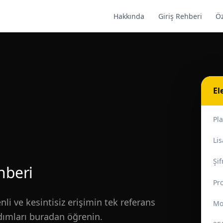
Hakkında
Giriş Rehberi
Öz
El
Pl
Li
Şi
hberi
Pr
i ve kesintisiz erişimin tek referans
Mo
adımları buradan öğrenin.