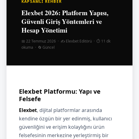
KAPSAMLI REHBER
Elexbet 2026: Platform Yapısı,
Güvenli Giriş Yöntemleri ve
Hesap Yönetimi
📅 22 Temmuz 2026 · ✍ Elexbet Editörü · ⏱ 11 dk
okuma · 🔄 Güncel
Elexbet Platformu: Yapı ve
Felsefe
Elexbet
, dijital platformlar arasında
kendine özgün bir yer edinmiş, kullanıcı
güvenliğini ve erişim kolaylığını ürün
felsefesinin merkezine yerleştirmiş bir