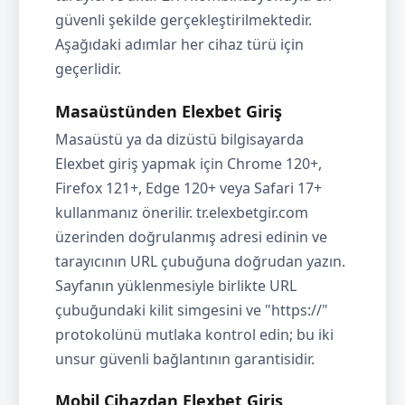
güvenli şekilde gerçekleştirilmektedir.
Aşağıdaki adımlar her cihaz türü için
geçerlidir.
Masaüstünden Elexbet Giriş
Masaüstü ya da dizüstü bilgisayarda
Elexbet giriş yapmak için Chrome 120+,
Firefox 121+, Edge 120+ veya Safari 17+
kullanmanız önerilir. tr.elexbetgir.com
üzerinden doğrulanmış adresi edinin ve
tarayıcının URL çubuğuna doğrudan yazın.
Sayfanın yüklenmesiyle birlikte URL
çubuğundaki kilit simgesini ve "https://"
protokolünü mutlaka kontrol edin; bu iki
unsur güvenli bağlantının garantisidir.
Mobil Cihazdan Elexbet Giriş