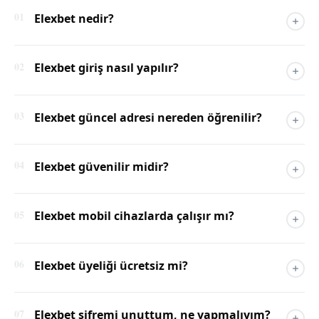
01
Elexbet nedir?
Elexbet, uluslararası lisans kapsamında faaliyet
02
Elexbet giriş nasıl yapılır?
gösteren, Türk kullanıcılara tam Türkçe arayüz ve 7/24
destek sunan dijital eğlence ve interaktif içerik
platformudur. Güvenlik odaklı altyapısı ve kesintisiz
tr.elexbetgir.com üzerinden doğrulanmış güncel
03
Elexbet güncel adresi nereden öğrenilir?
erişim altyapısıyla kullanıcı memnuniyetini öncelikli
Elexbet giriş adresini edinin. Adresi tarayıcınıza
hedef olarak benimseyen Elexbet, yıllar içinde güçlü
doğrudan yazın; URL'de kilit simgesi ve "https://"
bir üye tabanı oluşturmuştur.
olduğunu doğrulayın. Kullanıcı adı ve şifrenizi giriş
Elexbet güncel giriş adresi için tr.elexbetgir.com
04
Elexbet güvenilir midir?
formuna girin, Giriş butonuna tıklayın. 2FA aktifse
sayfasını düzenli olarak takip edin. Adres değişiklikleri
SMS ya da authenticator kodunuzu da girerek işlemi
anlık olarak güncellenmektedir. Arama motorlarından
tamamlayın.
ulaşılan sonuçlar her zaman resmi adres
Evet. Elexbet, uluslararası lisans çerçevesinde faaliyet
05
Elexbet mobil cihazlarda çalışır mı?
olmayabileceğinden, doğrulama için bu sayfayı
göstermekte olup bağımsız güvenlik denetimlerinden
kullanın ve adresi tarayıcınızda yer imi olarak
geçmektedir. 256-bit SSL şifreleme, TLS 1.3 protokolü
kaydedin.
ve yapay zeka destekli anomali tespiti, platformun
Evet. Elexbet'in 2026'da yenilenen duyarlı (responsive)
06
Elexbet üyeliği ücretsiz mi?
güvenlik standartlarını yüksek tutmaktadır.
arayüzü iOS ve Android'in tüm güncel sürümlerinde
sorunsuz çalışmaktadır. Ek uygulama indirmeye gerek
kalmadan mobil tarayıcıdan Elexbet giriş yapabilir,
Evet, Elexbet üyeliği tamamen ücretsizdir. Güncel
07
Elexbet şifremi unuttum, ne yapmalıyım?