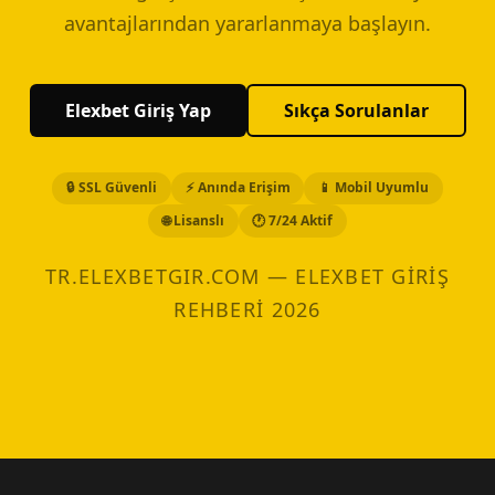
avantajlarından yararlanmaya başlayın.
Elexbet Giriş Yap
Sıkça Sorulanlar
🔒 SSL Güvenli
⚡ Anında Erişim
📱 Mobil Uyumlu
🌐 Lisanslı
🕐 7/24 Aktif
TR.ELEXBETGIR.COM — ELEXBET GİRİŞ
REHBERİ 2026