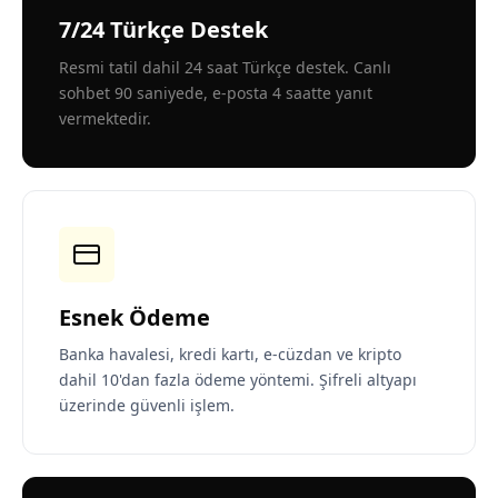
7/24 Türkçe Destek
Resmi tatil dahil 24 saat Türkçe destek. Canlı
sohbet 90 saniyede, e-posta 4 saatte yanıt
vermektedir.
Esnek Ödeme
Banka havalesi, kredi kartı, e-cüzdan ve kripto
dahil 10'dan fazla ödeme yöntemi. Şifreli altyapı
üzerinde güvenli işlem.