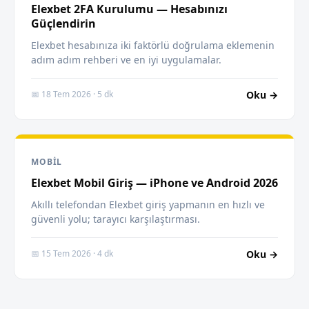
Elexbet 2FA Kurulumu — Hesabınızı
Güçlendirin
Elexbet hesabınıza iki faktörlü doğrulama eklemenin
adım adım rehberi ve en iyi uygulamalar.
Oku →
📅 18 Tem 2026 · 5 dk
MOBIL
Elexbet Mobil Giriş — iPhone ve Android 2026
Akıllı telefondan Elexbet giriş yapmanın en hızlı ve
güvenli yolu; tarayıcı karşılaştırması.
Oku →
📅 15 Tem 2026 · 4 dk