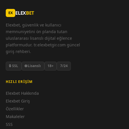
ELEX
BET
EX
Elexbet, güvenlik ve kullanıcı
memnuniyetini ön planda tutan
uluslararası lisanslı dijital eğlence
platformudur. tr.elexbetgir.com güncel
giriş rehberi.
🔒 SSL
🌐 Lisanslı
18+
7/24
HIZLI ERIŞIM
Elexbet Hakkında
Elexbet Giriş
Özellikler
Makaleler
SSS