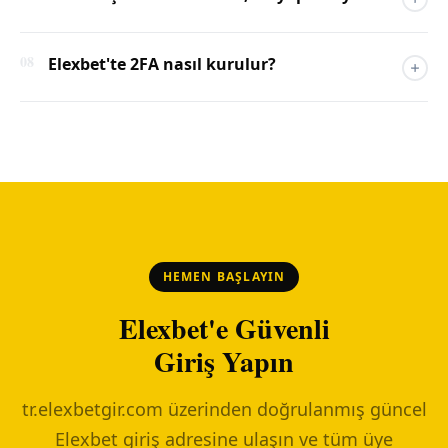
tüm özelliklere erişebilirsiniz.
adres üzerinden Kayıt Ol butonuna tıklayın, formu
doldurun ve e-posta veya SMS doğrulamasını
tamamlayın. Hesabınız hemen aktif olur ve hoş geldin
Elexbet giriş ekranındaki "Şifremi Unuttum"
08
Elexbet'te 2FA nasıl kurulur?
avantajlarına anında kavuşursunuz.
bağlantısına tıklayın. Üyelik e-posta adresinize
sıfırlama bağlantısı gönderilecektir. Bağlantı 15 dakika
geçerlidir. E-posta gelmezse spam klasörünüzü
Elexbet hesabınıza giriş yapın, sağ üstteki profil
kontrol edin; sorun devam ederse Elexbet canlı
menüsünden Güvenlik Ayarları'na gidin ve İki Faktörlü
desteğe başvurun.
Doğrulama seçeneğini aktif hale getirin. SMS veya
authenticator uygulama seçeneklerinden birini tercih
edin. SMS'e kıyasla authenticator uygulaması (Google,
Microsoft) SIM swap saldırılarına karşı çok daha
güvenlidir.
HEMEN BAŞLAYIN
Elexbet'e Güvenli
Giriş Yapın
tr.elexbetgir.com üzerinden doğrulanmış güncel
Elexbet giriş adresine ulaşın ve tüm üye