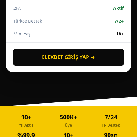
2FA
Aktif
Türkçe Destek
7/24
Min. Yaş
18+
ELEXBET GİRİŞ YAP →
10+
500K+
7/24
Yıl Aktif
Üye
TR Destek
%99.9
10+
90sn