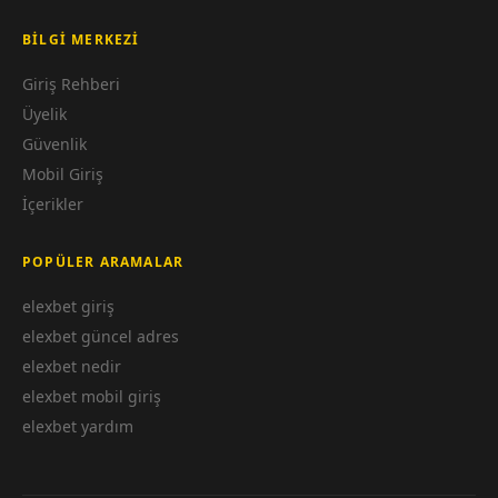
BILGI MERKEZI
Giriş Rehberi
Üyelik
Güvenlik
Mobil Giriş
İçerikler
POPÜLER ARAMALAR
elexbet giriş
elexbet güncel adres
elexbet nedir
elexbet mobil giriş
elexbet yardım