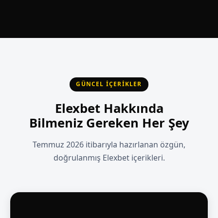
GÜNCEL İÇERIKLER
Elexbet Hakkında
Bilmeniz Gereken Her Şey
Temmuz 2026 itibarıyla hazırlanan özgün,
doğrulanmış Elexbet içerikleri.