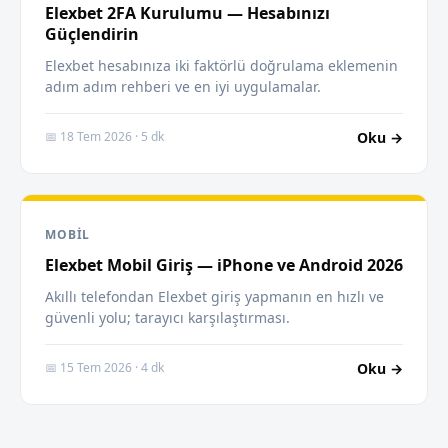
Elexbet 2FA Kurulumu — Hesabınızı
Güçlendirin
Elexbet hesabınıza iki faktörlü doğrulama eklemenin
adım adım rehberi ve en iyi uygulamalar.
Oku →
📅 18 Tem 2026 · 5 dk
MOBIL
Elexbet Mobil Giriş — iPhone ve Android 2026
Akıllı telefondan Elexbet giriş yapmanın en hızlı ve
güvenli yolu; tarayıcı karşılaştırması.
Oku →
📅 15 Tem 2026 · 4 dk