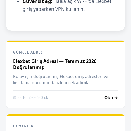
Güvensiz ağ:
Halka açık Wi-Fi'da Elexbet
giriş yaparken VPN kullanın.
GÜNCEL ADRES
Elexbet Giriş Adresi — Temmuz 2026
Doğrulanmış
Bu ay için doğrulanmış Elexbet giriş adresleri ve
kısıtlama durumunda izlenecek adımlar.
Oku →
📅 22 Tem 2026 · 3 dk
GÜVENLIK