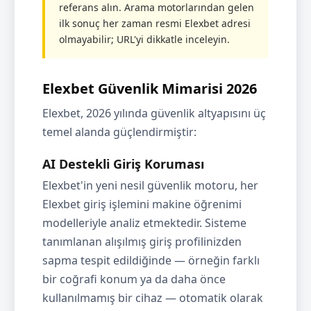
referans alın. Arama motorlarından gelen
ilk sonuç her zaman resmi Elexbet adresi
olmayabilir; URL'yi dikkatle inceleyin.
Elexbet Güvenlik Mimarisi 2026
Elexbet, 2026 yılında güvenlik altyapısını üç
temel alanda güçlendirmiştir:
AI Destekli Giriş Koruması
Elexbet'in yeni nesil güvenlik motoru, her
Elexbet giriş işlemini makine öğrenimi
modelleriyle analiz etmektedir. Sisteme
tanımlanan alışılmış giriş profilinizden
sapma tespit edildiğinde — örneğin farklı
bir coğrafi konum ya da daha önce
kullanılmamış bir cihaz — otomatik olarak