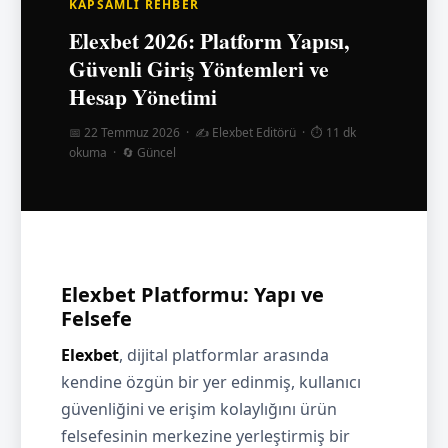
KAPSAMLI REHBER
Elexbet 2026: Platform Yapısı,
Güvenli Giriş Yöntemleri ve
Hesap Yönetimi
📅 22 Temmuz 2026 · ✍ Elexbet Editörü · ⏱ 11 dk
okuma · 🔄 Güncel
Elexbet Platformu: Yapı ve
Felsefe
Elexbet
, dijital platformlar arasında
kendine özgün bir yer edinmiş, kullanıcı
güvenliğini ve erişim kolaylığını ürün
felsefesinin merkezine yerleştirmiş bir