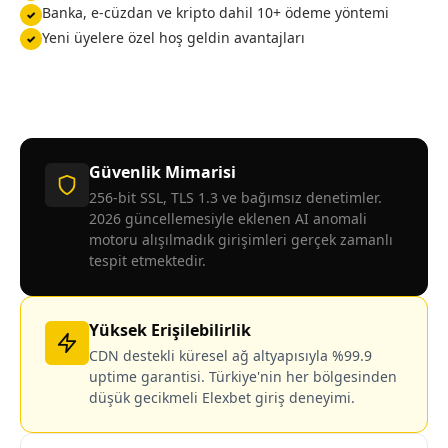
Banka, e-cüzdan ve kripto dahil 10+ ödeme yöntemi
✓
Yeni üyelere özel hoş geldin avantajları
✓
Güvenlik Mimarisi
256-bit SSL, TLS 1.3 ve bağımsız denetimler.
2026 güncellemesiyle eklenen AI anomali
motoru alışılmadık girişimleri gerçek zamanlı
tespit etmektedir.
Yüksek Erişilebilirlik
CDN destekli küresel ağ altyapısıyla %99.9
uptime garantisi. Türkiye'nin her bölgesinden
düşük gecikmeli Elexbet giriş deneyimi.