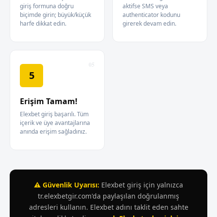
giriş formuna doğru
aktifse SMS veya
biçimde girin; büyük/küçük
authenticator kodunu
harfe dikkat edin.
girerek devam edin.
5
Erişim Tamam!
Elexbet giriş başarılı. Tüm
içerik ve üye avantajlarına
anında erişim sağladınız.
⚠ Güvenlik Uyarısı:
Elexbet giriş için yalnızca
tr.elexbetgir.com'da paylaşılan doğrulanmış
adresleri kullanın. Elexbet adını taklit eden sahte