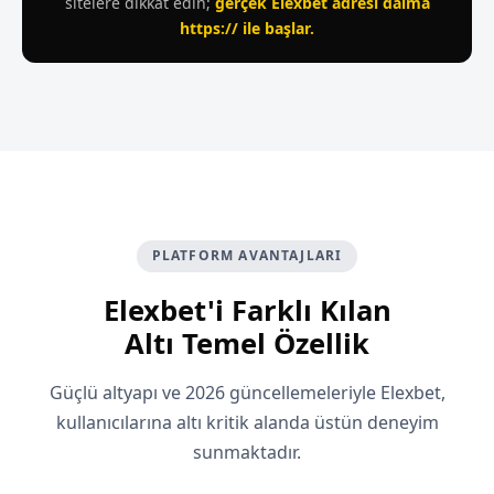
sitelere dikkat edin;
gerçek Elexbet adresi daima
https:// ile başlar.
PLATFORM AVANTAJLARI
Elexbet'i Farklı Kılan
Altı Temel Özellik
Güçlü altyapı ve 2026 güncellemeleriyle Elexbet,
kullanıcılarına altı kritik alanda üstün deneyim
sunmaktadır.