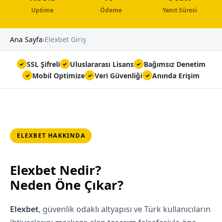
Uptime
Ödeme
Yanıt Süresi
Ana Sayfa
›
Elexbet Giriş
SSL Şifreli
Uluslararası Lisans
Bağımsız Denetim
✓
✓
✓
Mobil Optimize
Veri Güvenliği
Anında Erişim
✓
✓
✓
ELEXBET HAKKINDA
Elexbet Nedir?
Neden Öne Çıkar?
Elexbet
, güvenlik odaklı altyapısı ve Türk kullanıcıların