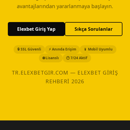
avantajlarından yararlanmaya başlayın.
Elexbet Giriş Yap
Sıkça Sorulanlar
🔒 SSL Güvenli
⚡ Anında Erişim
📱 Mobil Uyumlu
🌐 Lisanslı
🕐 7/24 Aktif
TR.ELEXBETGIR.COM — ELEXBET GİRİŞ
REHBERİ 2026