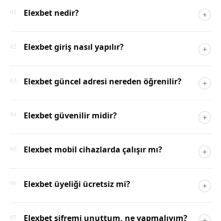
01
Elexbet nedir?
Elexbet, uluslararası lisans kapsamında faaliyet
02
Elexbet giriş nasıl yapılır?
gösteren, Türk kullanıcılara tam Türkçe arayüz ve 7/24
destek sunan dijital eğlence ve interaktif içerik
platformudur. Güvenlik odaklı altyapısı ve kesintisiz
tr.elexbetgir.com üzerinden doğrulanmış güncel
03
Elexbet güncel adresi nereden öğrenilir?
erişim altyapısıyla kullanıcı memnuniyetini öncelikli
Elexbet giriş adresini edinin. Adresi tarayıcınıza
hedef olarak benimseyen Elexbet, yıllar içinde güçlü
doğrudan yazın; URL'de kilit simgesi ve "https://"
bir üye tabanı oluşturmuştur.
olduğunu doğrulayın. Kullanıcı adı ve şifrenizi giriş
Elexbet güncel giriş adresi için tr.elexbetgir.com
04
Elexbet güvenilir midir?
formuna girin, Giriş butonuna tıklayın. 2FA aktifse
sayfasını düzenli olarak takip edin. Adres değişiklikleri
SMS ya da authenticator kodunuzu da girerek işlemi
anlık olarak güncellenmektedir. Arama motorlarından
tamamlayın.
ulaşılan sonuçlar her zaman resmi adres
Evet. Elexbet, uluslararası lisans çerçevesinde faaliyet
05
Elexbet mobil cihazlarda çalışır mı?
olmayabileceğinden, doğrulama için bu sayfayı
göstermekte olup bağımsız güvenlik denetimlerinden
kullanın ve adresi tarayıcınızda yer imi olarak
geçmektedir. 256-bit SSL şifreleme, TLS 1.3 protokolü
kaydedin.
ve yapay zeka destekli anomali tespiti, platformun
Evet. Elexbet'in 2026'da yenilenen duyarlı (responsive)
06
Elexbet üyeliği ücretsiz mi?
güvenlik standartlarını yüksek tutmaktadır.
arayüzü iOS ve Android'in tüm güncel sürümlerinde
sorunsuz çalışmaktadır. Ek uygulama indirmeye gerek
kalmadan mobil tarayıcıdan Elexbet giriş yapabilir,
Evet, Elexbet üyeliği tamamen ücretsizdir. Güncel
07
Elexbet şifremi unuttum, ne yapmalıyım?