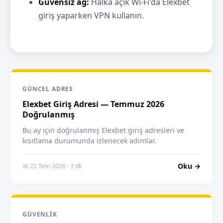
Güvensiz ağ:
Halka açık Wi-Fi'da Elexbet
giriş yaparken VPN kullanın.
GÜNCEL ADRES
Elexbet Giriş Adresi — Temmuz 2026
Doğrulanmış
Bu ay için doğrulanmış Elexbet giriş adresleri ve
kısıtlama durumunda izlenecek adımlar.
Oku →
📅 22 Tem 2026 · 3 dk
GÜVENLIK