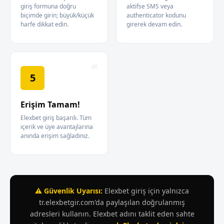
giriş formuna doğru
aktifse SMS veya
biçimde girin; büyük/küçük
authenticator kodunu
harfe dikkat edin.
girerek devam edin.
5
Erişim Tamam!
Elexbet giriş başarılı. Tüm
içerik ve üye avantajlarına
anında erişim sağladınız.
⚠ Güvenlik Uyarısı:
Elexbet giriş için yalnızca
tr.elexbetgir.com'da paylaşılan doğrulanmış
adresleri kullanın. Elexbet adını taklit eden sahte