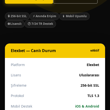
🔒 256-bit SSL
⚡ Anında Erişim
📱 Mobil Uyumlu
🌐 Lisanslı
🕐 7/24 TR Destek
Elexbet — Canlı Durum
Aktif
Platform
Elexbet
Lisans
Uluslararası
Şifreleme
256-bit SSL
Protokol
TLS 1.3
Mobil Destek
iOS & Android