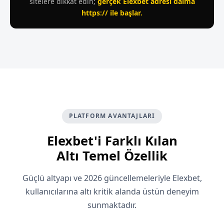
sitelere dikkat edin;
gerçek Elexbet adresi daima
https:// ile başlar.
PLATFORM AVANTAJLARI
Elexbet'i Farklı Kılan
Altı Temel Özellik
Güçlü altyapı ve 2026 güncellemeleriyle Elexbet,
kullanıcılarına altı kritik alanda üstün deneyim
sunmaktadır.