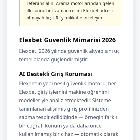
referans alın. Arama motorlarından gelen
ilk sonuç her zaman resmi Elexbet adresi
olmayabilir; URL'yi dikkatle inceleyin.
Elexbet Güvenlik Mimarisi 2026
Elexbet, 2026 yılında güvenlik altyapısını üç
temel alanda güçlendirmiştir:
AI Destekli Giriş Koruması
Elexbet'in yeni nesil güvenlik motoru, her
Elexbet giriş işlemini makine öğrenimi
modelleriyle analiz etmektedir. Sisteme
tanımlanan alışılmış giriş profilinizden
sapma tespit edildiğinde — örneğin farklı
bir coğrafi konum ya da daha önce
kullanılmamış bir cihaz — otomatik olarak