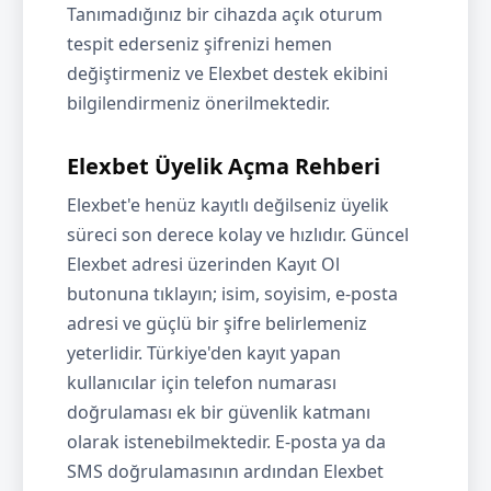
Tanımadığınız bir cihazda açık oturum
tespit ederseniz şifrenizi hemen
değiştirmeniz ve Elexbet destek ekibini
bilgilendirmeniz önerilmektedir.
Elexbet Üyelik Açma Rehberi
Elexbet'e henüz kayıtlı değilseniz üyelik
süreci son derece kolay ve hızlıdır. Güncel
Elexbet adresi üzerinden Kayıt Ol
butonuna tıklayın; isim, soyisim, e-posta
adresi ve güçlü bir şifre belirlemeniz
yeterlidir. Türkiye'den kayıt yapan
kullanıcılar için telefon numarası
doğrulaması ek bir güvenlik katmanı
olarak istenebilmektedir. E-posta ya da
SMS doğrulamasının ardından Elexbet