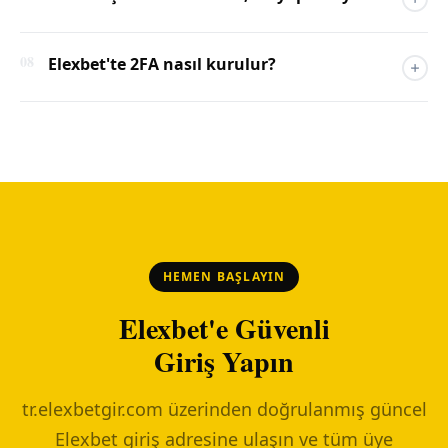
tüm özelliklere erişebilirsiniz.
adres üzerinden Kayıt Ol butonuna tıklayın, formu
doldurun ve e-posta veya SMS doğrulamasını
tamamlayın. Hesabınız hemen aktif olur ve hoş geldin
Elexbet giriş ekranındaki "Şifremi Unuttum"
08
Elexbet'te 2FA nasıl kurulur?
avantajlarına anında kavuşursunuz.
bağlantısına tıklayın. Üyelik e-posta adresinize
sıfırlama bağlantısı gönderilecektir. Bağlantı 15 dakika
geçerlidir. E-posta gelmezse spam klasörünüzü
Elexbet hesabınıza giriş yapın, sağ üstteki profil
kontrol edin; sorun devam ederse Elexbet canlı
menüsünden Güvenlik Ayarları'na gidin ve İki Faktörlü
desteğe başvurun.
Doğrulama seçeneğini aktif hale getirin. SMS veya
authenticator uygulama seçeneklerinden birini tercih
edin. SMS'e kıyasla authenticator uygulaması (Google,
Microsoft) SIM swap saldırılarına karşı çok daha
güvenlidir.
HEMEN BAŞLAYIN
Elexbet'e Güvenli
Giriş Yapın
tr.elexbetgir.com üzerinden doğrulanmış güncel
Elexbet giriş adresine ulaşın ve tüm üye