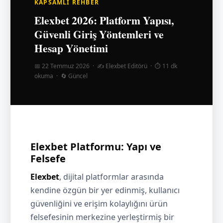
KAPSAMLI REHBER
Elexbet 2026: Platform Yapısı,
Güvenli Giriş Yöntemleri ve
Hesap Yönetimi
📅 22 Temmuz 2026 · ✍ Elexbet Editörü · ⏱ 11 dk
okuma · 🔄 Güncel
Elexbet Platformu: Yapı ve
Felsefe
Elexbet
, dijital platformlar arasında
kendine özgün bir yer edinmiş, kullanıcı
güvenliğini ve erişim kolaylığını ürün
felsefesinin merkezine yerleştirmiş bir