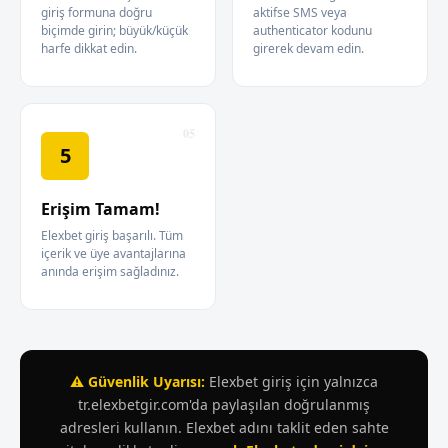
giriş formuna doğru
aktifse SMS veya
biçimde girin; büyük/küçük
authenticator kodunu
harfe dikkat edin.
girerek devam edin.
5
Erişim Tamam!
Elexbet giriş başarılı. Tüm
içerik ve üye avantajlarına
anında erişim sağladınız.
⚠ Güvenlik Uyarısı:
Elexbet giriş için yalnızca
tr.elexbetgir.com'da paylaşılan doğrulanmış
adresleri kullanın. Elexbet adını taklit eden sahte