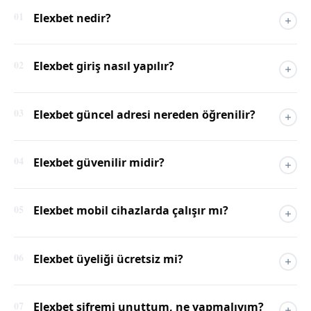
01
Elexbet nedir?
Elexbet, uluslararası lisans kapsamında faaliyet
02
Elexbet giriş nasıl yapılır?
gösteren, Türk kullanıcılara tam Türkçe arayüz ve 7/24
destek sunan dijital eğlence ve interaktif içerik
platformudur. Güvenlik odaklı altyapısı ve kesintisiz
tr.elexbetgir.com üzerinden doğrulanmış güncel
03
Elexbet güncel adresi nereden öğrenilir?
erişim altyapısıyla kullanıcı memnuniyetini öncelikli
Elexbet giriş adresini edinin. Adresi tarayıcınıza
hedef olarak benimseyen Elexbet, yıllar içinde güçlü
doğrudan yazın; URL'de kilit simgesi ve "https://"
bir üye tabanı oluşturmuştur.
olduğunu doğrulayın. Kullanıcı adı ve şifrenizi giriş
Elexbet güncel giriş adresi için tr.elexbetgir.com
04
Elexbet güvenilir midir?
formuna girin, Giriş butonuna tıklayın. 2FA aktifse
sayfasını düzenli olarak takip edin. Adres değişiklikleri
SMS ya da authenticator kodunuzu da girerek işlemi
anlık olarak güncellenmektedir. Arama motorlarından
tamamlayın.
ulaşılan sonuçlar her zaman resmi adres
Evet. Elexbet, uluslararası lisans çerçevesinde faaliyet
05
Elexbet mobil cihazlarda çalışır mı?
olmayabileceğinden, doğrulama için bu sayfayı
göstermekte olup bağımsız güvenlik denetimlerinden
kullanın ve adresi tarayıcınızda yer imi olarak
geçmektedir. 256-bit SSL şifreleme, TLS 1.3 protokolü
kaydedin.
ve yapay zeka destekli anomali tespiti, platformun
Evet. Elexbet'in 2026'da yenilenen duyarlı (responsive)
06
Elexbet üyeliği ücretsiz mi?
güvenlik standartlarını yüksek tutmaktadır.
arayüzü iOS ve Android'in tüm güncel sürümlerinde
sorunsuz çalışmaktadır. Ek uygulama indirmeye gerek
kalmadan mobil tarayıcıdan Elexbet giriş yapabilir,
Evet, Elexbet üyeliği tamamen ücretsizdir. Güncel
07
Elexbet şifremi unuttum, ne yapmalıyım?