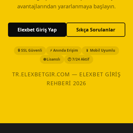
avantajlarından yararlanmaya başlayın.
Elexbet Giriş Yap
Sıkça Sorulanlar
🔒 SSL Güvenli
⚡ Anında Erişim
📱 Mobil Uyumlu
🌐 Lisanslı
🕐 7/24 Aktif
TR.ELEXBETGIR.COM — ELEXBET GİRİŞ
REHBERİ 2026