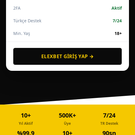
2FA
Aktif
Türkçe Destek
7/24
Min. Yaş
18+
ELEXBET GİRİŞ YAP →
10+
500K+
7/24
Yıl Aktif
Üye
TR Destek
%99.9
10+
90sn