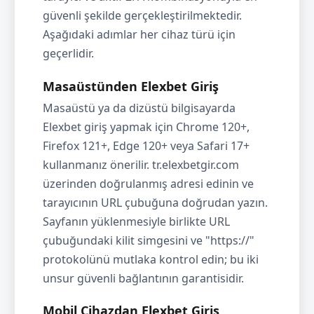
güvenli şekilde gerçekleştirilmektedir.
Aşağıdaki adımlar her cihaz türü için
geçerlidir.
Masaüstünden Elexbet Giriş
Masaüstü ya da dizüstü bilgisayarda
Elexbet giriş yapmak için Chrome 120+,
Firefox 121+, Edge 120+ veya Safari 17+
kullanmanız önerilir. tr.elexbetgir.com
üzerinden doğrulanmış adresi edinin ve
tarayıcının URL çubuğuna doğrudan yazın.
Sayfanın yüklenmesiyle birlikte URL
çubuğundaki kilit simgesini ve "https://"
protokolünü mutlaka kontrol edin; bu iki
unsur güvenli bağlantının garantisidir.
Mobil Cihazdan Elexbet Giriş