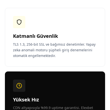
Katmanlı Güvenlik
TLS 1.3, 256-bit SSL ve bağımsız denetimler. Yapay
zeka anomali motoru şüpheli giriş denemelerini
otomatik engellemektedir.
Yüksek Hız
CDN altyapısıyla %99.9 uptime garantisi. Elexbet