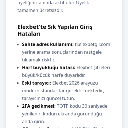
üyeliğiniz anında aktif olur. Üyelik
tamamen ücretsizdir.
Elexbet'te Sık Yapılan Giriş
Hataları
Sahte adres kullanımı:
tr.elexbetgir.com
yerine arama sonuçlarından rastgele
tıklamak risktir.
Harf büyüklüğü hatası:
Elexbet şifreleri
büyük/küçük harfe duyarlıdır.
Eski tarayıcı:
Elexbet 2026 arayüzü
modern standartlar gerektirmektedir;
tarayıcınızı güncel tutun.
2FA gecikmesi:
TOTP kodu 30 saniyede
yenilenir; kodun ekranda göründüğü
anda girin.