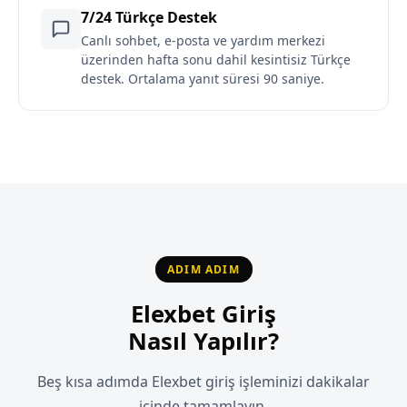
7/24 Türkçe Destek
Canlı sohbet, e-posta ve yardım merkezi
üzerinden hafta sonu dahil kesintisiz Türkçe
destek. Ortalama yanıt süresi 90 saniye.
ADIM ADIM
Elexbet Giriş
Nasıl Yapılır?
Beş kısa adımda Elexbet giriş işleminizi dakikalar
içinde tamamlayın.