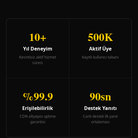
10+
500K
Yıl Deneyim
Aktif Üye
Kesintisiz aktif hizmet
Kayıtlı kullanıcı tabanı
süresi
%99.9
90sn
Erişilebilirlik
Destek Yanıtı
CDN altyapısı uptime
Canlı destek ilk yanıt
garantisi
ortalaması