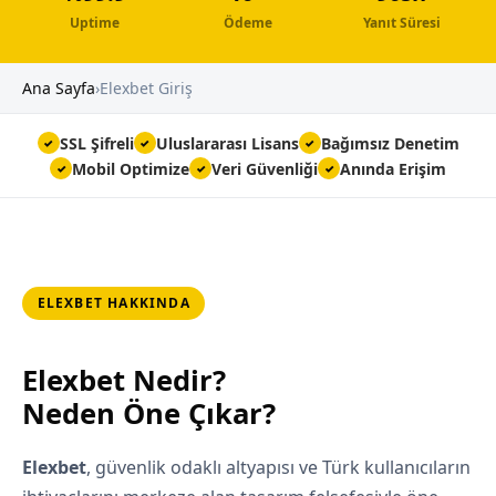
Uptime
Ödeme
Yanıt Süresi
Ana Sayfa
›
Elexbet Giriş
SSL Şifreli
Uluslararası Lisans
Bağımsız Denetim
✓
✓
✓
Mobil Optimize
Veri Güvenliği
Anında Erişim
✓
✓
✓
ELEXBET HAKKINDA
Elexbet Nedir?
Neden Öne Çıkar?
Elexbet
, güvenlik odaklı altyapısı ve Türk kullanıcıların