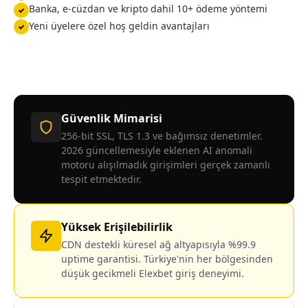
Banka, e-cüzdan ve kripto dahil 10+ ödeme yöntemi
✓
Yeni üyelere özel hoş geldin avantajları
✓
Güvenlik Mimarisi
256-bit SSL, TLS 1.3 ve bağımsız denetimler.
2026 güncellemesiyle eklenen AI anomali
motoru alışılmadık girişimleri gerçek zamanlı
tespit etmektedir.
Yüksek Erişilebilirlik
CDN destekli küresel ağ altyapısıyla %99.9
uptime garantisi. Türkiye'nin her bölgesinden
düşük gecikmeli Elexbet giriş deneyimi.