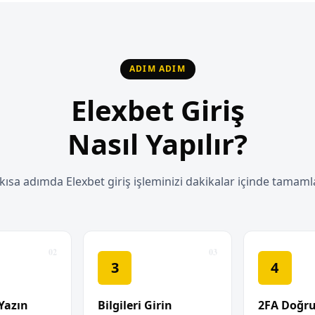
ADIM ADIM
Elexbet Giriş
Nasıl Yapılır?
kısa adımda Elexbet giriş işleminizi dakikalar içinde tamaml
3
4
 Yazın
Bilgileri Girin
2FA Doğru