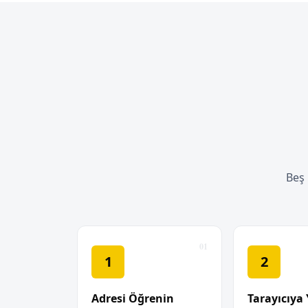
Beş 
1
2
Adresi Öğrenin
Tarayıcıya