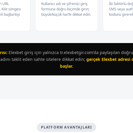
n URL
Kullanıcı adı ve şifrenizi giriş
İki faktörlü d
Kilit simgesi
formuna doğru biçimde girin;
SMS veya auth
nli bağlantıyı
büyük/küçük harfe dikkat edin.
kodunu girere
ısı:
Elexbet giriş için yalnızca tr.elexbetgir.com'da paylaşılan doğr
 adını taklit eden sahte sitelere dikkat edin;
gerçek Elexbet adresi d
başlar.
PLATFORM AVANTAJLARI