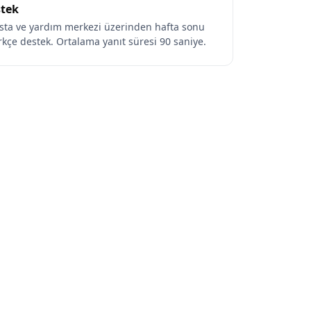
stek
osta ve yardım merkezi üzerinden hafta sonu
ürkçe destek. Ortalama yanıt süresi 90 saniye.