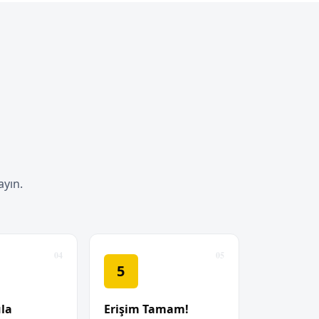
ayın.
5
la
Erişim Tamam!