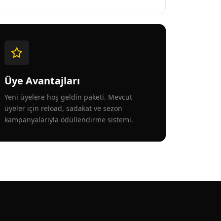
Üye Avantajları
Yeni üyelere hoş geldin paketi. Mevcut
üyeler için reload, sadakat ve sezon
kampanyalarıyla ödüllendirme sistemi.