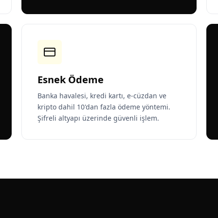
Esnek Ödeme
Banka havalesi, kredi kartı, e-cüzdan ve
kripto dahil 10'dan fazla ödeme yöntemi.
Şifreli altyapı üzerinde güvenli işlem.