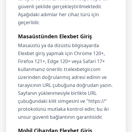
güvenli şekilde gerçekleştirilmektedir.
Aşağıdaki adımlar her cihaz türü için
geçerlidir.
Masaüstünden Elexbet Giriş
Masaüstü ya da dizüstü bilgisayarda
Elexbet giriş yapmak için Chrome 120+,
Firefox 121+, Edge 120+ veya Safari 17+
kullanmanız önerilir. tr.elexbetgir.com
üzerinden doğrulanmış adresi edinin ve
tarayıcının URL çubuğuna doğrudan yazın.
Sayfanın yüklenmesiyle birlikte URL
çubuğundaki kilit simgesini ve "https://"
protokolünü mutlaka kontrol edin; bu iki
unsur güvenli bağlantının garantisidir.
Mobil Cihazdan Elexbet Giriş