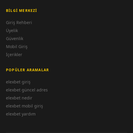
BILGI MERKEZI
Giriş Rehberi
Üyelik
Güvenlik
Mobil Giriş
İçerikler
POPÜLER ARAMALAR
elexbet giriş
elexbet güncel adres
elexbet nedir
elexbet mobil giriş
elexbet yardım