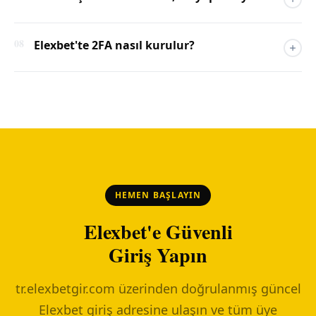
tüm özelliklere erişebilirsiniz.
adres üzerinden Kayıt Ol butonuna tıklayın, formu
doldurun ve e-posta veya SMS doğrulamasını
tamamlayın. Hesabınız hemen aktif olur ve hoş geldin
Elexbet giriş ekranındaki "Şifremi Unuttum"
08
Elexbet'te 2FA nasıl kurulur?
avantajlarına anında kavuşursunuz.
bağlantısına tıklayın. Üyelik e-posta adresinize
sıfırlama bağlantısı gönderilecektir. Bağlantı 15 dakika
geçerlidir. E-posta gelmezse spam klasörünüzü
Elexbet hesabınıza giriş yapın, sağ üstteki profil
kontrol edin; sorun devam ederse Elexbet canlı
menüsünden Güvenlik Ayarları'na gidin ve İki Faktörlü
desteğe başvurun.
Doğrulama seçeneğini aktif hale getirin. SMS veya
authenticator uygulama seçeneklerinden birini tercih
edin. SMS'e kıyasla authenticator uygulaması (Google,
Microsoft) SIM swap saldırılarına karşı çok daha
güvenlidir.
HEMEN BAŞLAYIN
Elexbet'e Güvenli
Giriş Yapın
tr.elexbetgir.com üzerinden doğrulanmış güncel
Elexbet giriş adresine ulaşın ve tüm üye