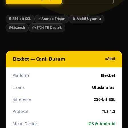
🔒 256-bit SSL
⚡ Anında Erişim
📱 Mobil Uyumlu
🌐 Lisanslı
🕐 7/24 TR Destek
Elexbet — Canlı Durum
Aktif
Platform
Elexbet
Lisans
Uluslararası
Şifreleme
256-bit SSL
Protokol
TLS 1.3
Mobil Destek
iOS & Android