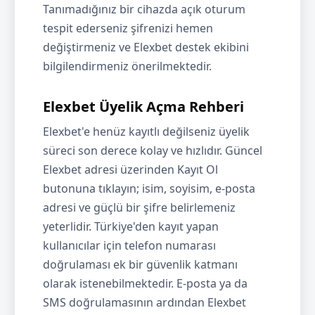
Tanımadığınız bir cihazda açık oturum
tespit ederseniz şifrenizi hemen
değiştirmeniz ve Elexbet destek ekibini
bilgilendirmeniz önerilmektedir.
Elexbet Üyelik Açma Rehberi
Elexbet'e henüz kayıtlı değilseniz üyelik
süreci son derece kolay ve hızlıdır. Güncel
Elexbet adresi üzerinden Kayıt Ol
butonuna tıklayın; isim, soyisim, e-posta
adresi ve güçlü bir şifre belirlemeniz
yeterlidir. Türkiye'den kayıt yapan
kullanıcılar için telefon numarası
doğrulaması ek bir güvenlik katmanı
olarak istenebilmektedir. E-posta ya da
SMS doğrulamasının ardından Elexbet