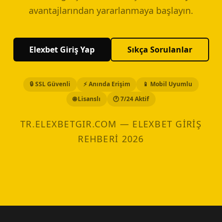
avantajlarından yararlanmaya başlayın.
Elexbet Giriş Yap
Sıkça Sorulanlar
🔒 SSL Güvenli
⚡ Anında Erişim
📱 Mobil Uyumlu
🌐 Lisanslı
🕐 7/24 Aktif
TR.ELEXBETGIR.COM — ELEXBET GİRİŞ
REHBERİ 2026