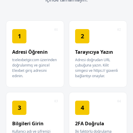
1
2
Adresi Öğrenin
Tarayıcıya Yazın
tr.elexbetgir.com üzerinden
Adresi doğrudan URL
doğrulanmış ve güncel
çubuğuna yazın. Kilit
Elexbet giriş adresini
simgesi ve https:// güvenli
edinin.
bağlantıyı onaylar.
3
4
Bilgileri Girin
2FA Doğrula
Kullanıcı adı ve şifrenizi
İki faktörlü doğrulama