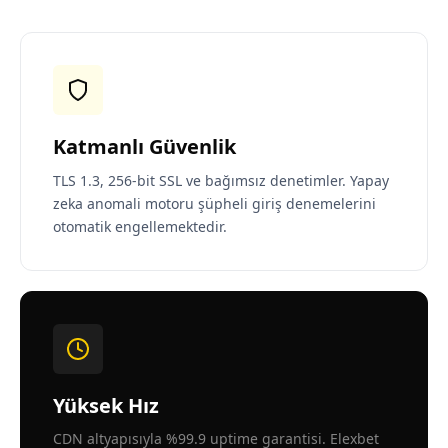
Katmanlı Güvenlik
TLS 1.3, 256-bit SSL ve bağımsız denetimler. Yapay
zeka anomali motoru şüpheli giriş denemelerini
otomatik engellemektedir.
Yüksek Hız
CDN altyapısıyla %99.9 uptime garantisi. Elexbet