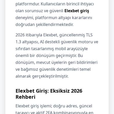
platformdur. Kullanıcıların birincil ihtiyacı
olan sorunsuz ve güvenli
Elexbet giriş
deneyimi, platformun altyapı kararlarını
doğrudan şekillendirmektedir.
2026 itibarıyla Elexbet, güncellenmiş TLS
1.3 altyapısı, AI destekli güvenlik motoru ve
sıfırdan tasarlanmış mobil arayüzüyle
önemli bir dönüşüm geçirmiştir. Bu
dönüşüm, mevcut üyelerin geri bildirimleri
ve bağımsız güvenlik denetimleri temel
alınarak gerçekleştirilmiştir.
Elexbet Giriş: Eksiksiz 2026
Rehberi
Elexbet giriş işlemi; doğru adres, güncel
tarayıcı ve aktif 2FA kombinasyonuyla en