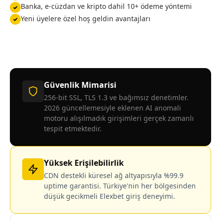
Banka, e-cüzdan ve kripto dahil 10+ ödeme yöntemi
✓
Yeni üyelere özel hoş geldin avantajları
✓
Güvenlik Mimarisi
256-bit SSL, TLS 1.3 ve bağımsız denetimler.
2026 güncellemesiyle eklenen AI anomali
motoru alışılmadık girişimleri gerçek zamanlı
tespit etmektedir.
Yüksek Erişilebilirlik
CDN destekli küresel ağ altyapısıyla %99.9
uptime garantisi. Türkiye'nin her bölgesinden
düşük gecikmeli Elexbet giriş deneyimi.