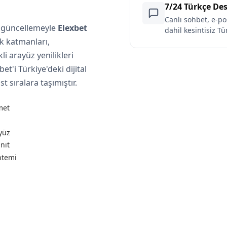
7/24 Türkçe De
Canlı sohbet, e-p
k güncellemeyle
Elexbet
dahil kesintisiz T
ik katmanları,
li arayüz yenilikleri
et'i Türkiye'deki dijital
t sıralara taşımıştır.
met
yüz
nıt
ntemi