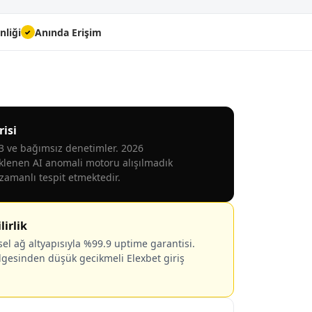
nliği
Anında Erişim
✓
isi
.3 ve bağımsız denetimler. 2026
klenen AI anomali motoru alışılmadık
 zamanlı tespit etmektedir.
lirlik
el ağ altyapısıyla %99.9 uptime garantisi.
lgesinden düşük gecikmeli Elexbet giriş