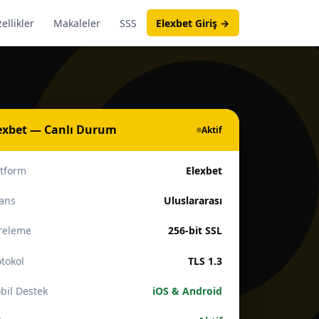
ellikler
Makaleler
SSS
Elexbet Giriş →
exbet — Canlı Durum
Aktif
atform
Elexbet
sans
Uluslararası
freleme
256-bit SSL
otokol
TLS 1.3
bil Destek
iOS & Android