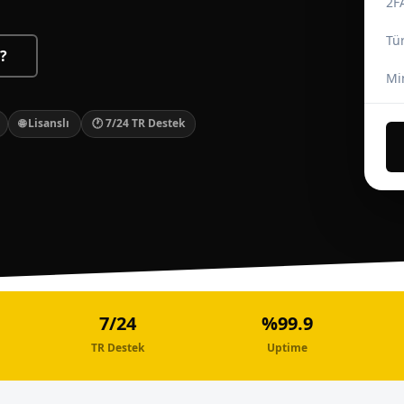
2F
Tü
?
Mi
🌐 Lisanslı
🕐 7/24 TR Destek
7/24
%99.9
TR Destek
Uptime