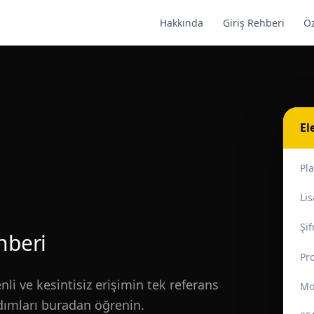
Hakkında
Giriş Rehberi
Öz
El
Pl
Li
Şi
hberi
Pr
i ve kesintisiz erişimin tek referans
Mo
adımları buradan öğrenin.