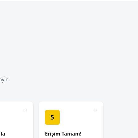
ayın.
5
la
Erişim Tamam!