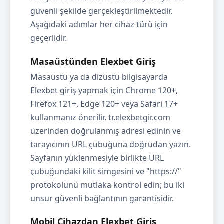
güvenli şekilde gerçekleştirilmektedir.
Aşağıdaki adımlar her cihaz türü için
geçerlidir.
Masaüstünden Elexbet Giriş
Masaüstü ya da dizüstü bilgisayarda
Elexbet giriş yapmak için Chrome 120+,
Firefox 121+, Edge 120+ veya Safari 17+
kullanmanız önerilir. tr.elexbetgir.com
üzerinden doğrulanmış adresi edinin ve
tarayıcının URL çubuğuna doğrudan yazın.
Sayfanın yüklenmesiyle birlikte URL
çubuğundaki kilit simgesini ve "https://"
protokolünü mutlaka kontrol edin; bu iki
unsur güvenli bağlantının garantisidir.
Mobil Cihazdan Elexbet Giriş