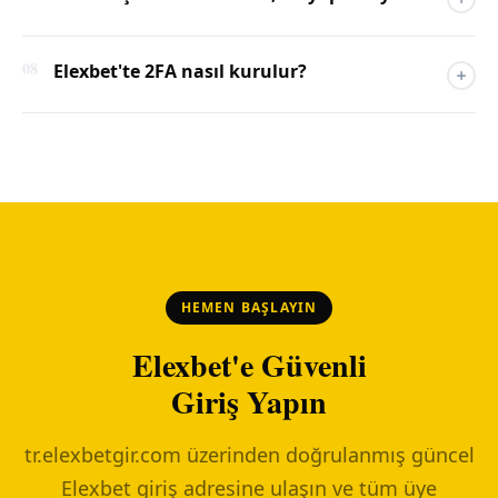
tüm özelliklere erişebilirsiniz.
adres üzerinden Kayıt Ol butonuna tıklayın, formu
doldurun ve e-posta veya SMS doğrulamasını
tamamlayın. Hesabınız hemen aktif olur ve hoş geldin
Elexbet giriş ekranındaki "Şifremi Unuttum"
08
Elexbet'te 2FA nasıl kurulur?
avantajlarına anında kavuşursunuz.
bağlantısına tıklayın. Üyelik e-posta adresinize
sıfırlama bağlantısı gönderilecektir. Bağlantı 15 dakika
geçerlidir. E-posta gelmezse spam klasörünüzü
Elexbet hesabınıza giriş yapın, sağ üstteki profil
kontrol edin; sorun devam ederse Elexbet canlı
menüsünden Güvenlik Ayarları'na gidin ve İki Faktörlü
desteğe başvurun.
Doğrulama seçeneğini aktif hale getirin. SMS veya
authenticator uygulama seçeneklerinden birini tercih
edin. SMS'e kıyasla authenticator uygulaması (Google,
Microsoft) SIM swap saldırılarına karşı çok daha
güvenlidir.
HEMEN BAŞLAYIN
Elexbet'e Güvenli
Giriş Yapın
tr.elexbetgir.com üzerinden doğrulanmış güncel
Elexbet giriş adresine ulaşın ve tüm üye