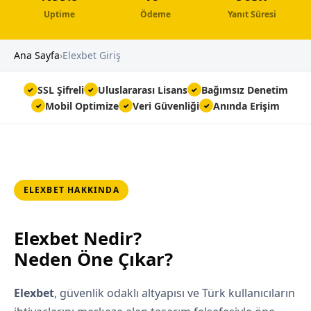
Uptime
Ödeme
Yanıt Süresi
Ana Sayfa
›
Elexbet Giriş
SSL Şifreli
Uluslararası Lisans
Bağımsız Denetim
✓
✓
✓
Mobil Optimize
Veri Güvenliği
Anında Erişim
✓
✓
✓
ELEXBET HAKKINDA
Elexbet Nedir?
Neden Öne Çıkar?
Elexbet
, güvenlik odaklı altyapısı ve Türk kullanıcıların