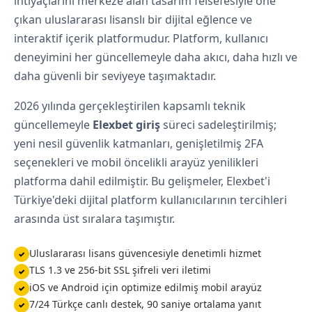
ihtiyaçlarını merkeze alan tasarım felsefesiyle öne
çıkan uluslararası lisanslı bir dijital eğlence ve
interaktif içerik platformudur. Platform, kullanıcı
deneyimini her güncellemeyle daha akıcı, daha hızlı ve
daha güvenli bir seviyeye taşımaktadır.
2026 yılında gerçekleştirilen kapsamlı teknik
güncellemeyle
Elexbet giriş
süreci sadeleştirilmiş;
yeni nesil güvenlik katmanları, genişletilmiş 2FA
seçenekleri ve mobil öncelikli arayüz yenilikleri
platforma dahil edilmiştir. Bu gelişmeler, Elexbet'i
Türkiye'deki dijital platform kullanıcılarının tercihleri
arasında üst sıralara taşımıştır.
Uluslararası lisans güvencesiyle denetimli hizmet
✓
TLS 1.3 ve 256-bit SSL şifreli veri iletimi
✓
iOS ve Android için optimize edilmiş mobil arayüz
✓
7/24 Türkçe canlı destek, 90 saniye ortalama yanıt
✓