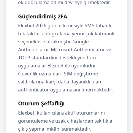
ek doğrulama adımı devreye girmektedir.
Güçlendirilmiş 2FA
Elexbet 2026 güncellemesiyle SMS tabanlı
tek faktörlü doğrulama yerini çok katmanlı
seçeneklere bırakmıştır. Google
Authenticator, Microsoft Authenticator ve
TOTP standardını destekleyen tüm
uygulamalar Elexbet ile uyumludur.
Güvenlik uzmanları, SIM değiştirme
saldırılarına karşı daha dayanıklı olan
authenticator uygulamasını önermektedir.
Oturum Şeffaflığı
Elexbet, kullanıcılara aktif oturumlarını
görüntüleme ve uzak cihazlardan tek tıkla
çıkış yapma imkânı sunmaktadır.