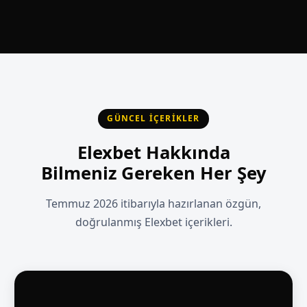
GÜNCEL İÇERIKLER
Elexbet Hakkında
Bilmeniz Gereken Her Şey
Temmuz 2026 itibarıyla hazırlanan özgün,
doğrulanmış Elexbet içerikleri.