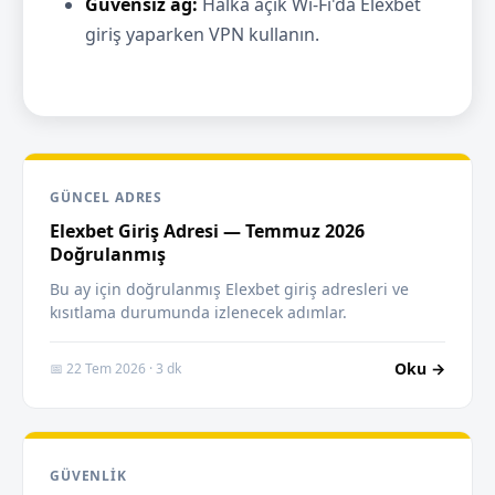
Güvensiz ağ:
Halka açık Wi-Fi'da Elexbet
giriş yaparken VPN kullanın.
GÜNCEL ADRES
Elexbet Giriş Adresi — Temmuz 2026
Doğrulanmış
Bu ay için doğrulanmış Elexbet giriş adresleri ve
kısıtlama durumunda izlenecek adımlar.
Oku →
📅 22 Tem 2026 · 3 dk
GÜVENLIK