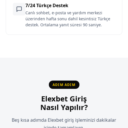
7/24 Türkçe Destek
Canlı sohbet, e-posta ve yardım merkezi
üzerinden hafta sonu dahil kesintisiz Türkçe
destek. Ortalama yanıt süresi 90 saniye.
ADIM ADIM
Elexbet Giriş
Nasıl Yapılır?
Beş kısa adımda Elexbet giriş işleminizi dakikalar
içinde tamamlayın.