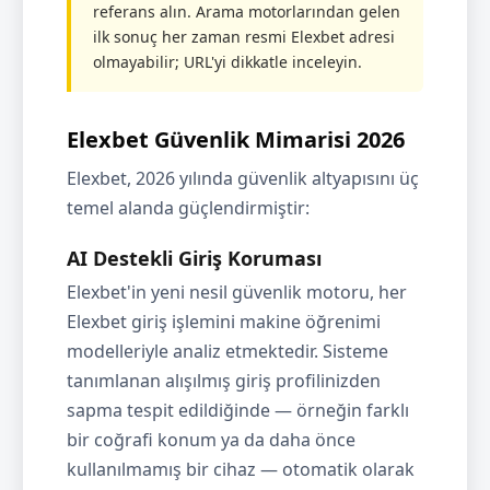
referans alın. Arama motorlarından gelen
ilk sonuç her zaman resmi Elexbet adresi
olmayabilir; URL'yi dikkatle inceleyin.
Elexbet Güvenlik Mimarisi 2026
Elexbet, 2026 yılında güvenlik altyapısını üç
temel alanda güçlendirmiştir:
AI Destekli Giriş Koruması
Elexbet'in yeni nesil güvenlik motoru, her
Elexbet giriş işlemini makine öğrenimi
modelleriyle analiz etmektedir. Sisteme
tanımlanan alışılmış giriş profilinizden
sapma tespit edildiğinde — örneğin farklı
bir coğrafi konum ya da daha önce
kullanılmamış bir cihaz — otomatik olarak