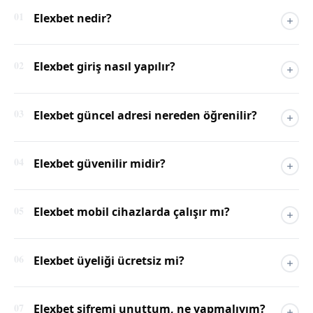
01
Elexbet nedir?
Elexbet, uluslararası lisans kapsamında faaliyet
02
Elexbet giriş nasıl yapılır?
gösteren, Türk kullanıcılara tam Türkçe arayüz ve 7/24
destek sunan dijital eğlence ve interaktif içerik
platformudur. Güvenlik odaklı altyapısı ve kesintisiz
tr.elexbetgir.com üzerinden doğrulanmış güncel
03
Elexbet güncel adresi nereden öğrenilir?
erişim altyapısıyla kullanıcı memnuniyetini öncelikli
Elexbet giriş adresini edinin. Adresi tarayıcınıza
hedef olarak benimseyen Elexbet, yıllar içinde güçlü
doğrudan yazın; URL'de kilit simgesi ve "https://"
bir üye tabanı oluşturmuştur.
olduğunu doğrulayın. Kullanıcı adı ve şifrenizi giriş
Elexbet güncel giriş adresi için tr.elexbetgir.com
04
Elexbet güvenilir midir?
formuna girin, Giriş butonuna tıklayın. 2FA aktifse
sayfasını düzenli olarak takip edin. Adres değişiklikleri
SMS ya da authenticator kodunuzu da girerek işlemi
anlık olarak güncellenmektedir. Arama motorlarından
tamamlayın.
ulaşılan sonuçlar her zaman resmi adres
Evet. Elexbet, uluslararası lisans çerçevesinde faaliyet
05
Elexbet mobil cihazlarda çalışır mı?
olmayabileceğinden, doğrulama için bu sayfayı
göstermekte olup bağımsız güvenlik denetimlerinden
kullanın ve adresi tarayıcınızda yer imi olarak
geçmektedir. 256-bit SSL şifreleme, TLS 1.3 protokolü
kaydedin.
ve yapay zeka destekli anomali tespiti, platformun
Evet. Elexbet'in 2026'da yenilenen duyarlı (responsive)
06
Elexbet üyeliği ücretsiz mi?
güvenlik standartlarını yüksek tutmaktadır.
arayüzü iOS ve Android'in tüm güncel sürümlerinde
sorunsuz çalışmaktadır. Ek uygulama indirmeye gerek
kalmadan mobil tarayıcıdan Elexbet giriş yapabilir,
Evet, Elexbet üyeliği tamamen ücretsizdir. Güncel
07
Elexbet şifremi unuttum, ne yapmalıyım?