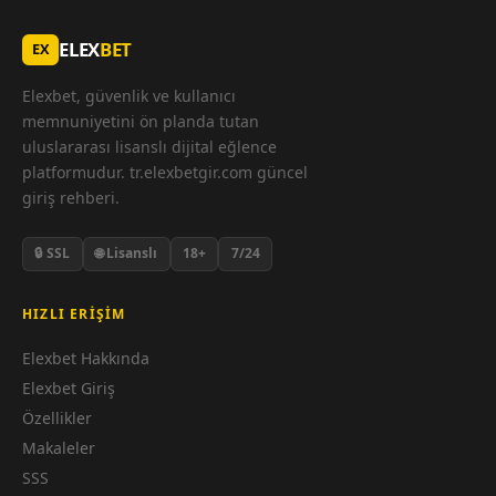
ELEX
BET
EX
Elexbet, güvenlik ve kullanıcı
memnuniyetini ön planda tutan
uluslararası lisanslı dijital eğlence
platformudur. tr.elexbetgir.com güncel
giriş rehberi.
🔒 SSL
🌐 Lisanslı
18+
7/24
HIZLI ERIŞIM
Elexbet Hakkında
Elexbet Giriş
Özellikler
Makaleler
SSS