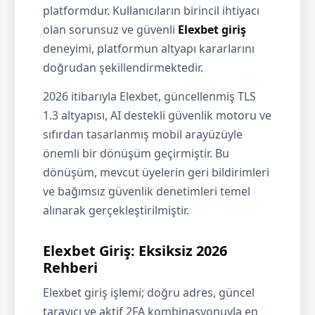
platformdur. Kullanıcıların birincil ihtiyacı
olan sorunsuz ve güvenli
Elexbet giriş
deneyimi, platformun altyapı kararlarını
doğrudan şekillendirmektedir.
2026 itibarıyla Elexbet, güncellenmiş TLS
1.3 altyapısı, AI destekli güvenlik motoru ve
sıfırdan tasarlanmış mobil arayüzüyle
önemli bir dönüşüm geçirmiştir. Bu
dönüşüm, mevcut üyelerin geri bildirimleri
ve bağımsız güvenlik denetimleri temel
alınarak gerçekleştirilmiştir.
Elexbet Giriş: Eksiksiz 2026
Rehberi
Elexbet giriş işlemi; doğru adres, güncel
tarayıcı ve aktif 2FA kombinasyonuyla en