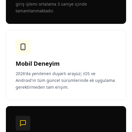
giriş işlemi ortalama 3 saniye içinde
tamamlanmaktadır.
Mobil Deneyim
2026'da yenilenen duyarlı arayüz; iOS ve
Android'in tüm güncel sürümlerinde ek uygulama
gerektirmeden tam erişim.