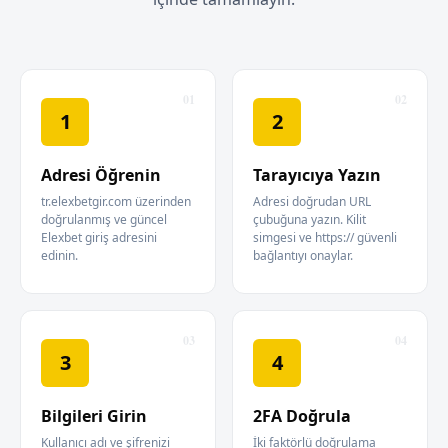
1
2
Adresi Öğrenin
Tarayıcıya Yazın
tr.elexbetgir.com üzerinden
Adresi doğrudan URL
doğrulanmış ve güncel
çubuğuna yazın. Kilit
Elexbet giriş adresini
simgesi ve https:// güvenli
edinin.
bağlantıyı onaylar.
3
4
Bilgileri Girin
2FA Doğrula
Kullanıcı adı ve şifrenizi
İki faktörlü doğrulama