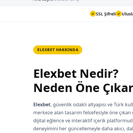
SSL Şifreli
Ulusl
✓
✓
ELEXBET HAKKINDA
Elexbet Nedir?
Neden Öne Çıkar
Elexbet
, güvenlik odaklı altyapısı ve Türk kull
merkeze alan tasarım felsefesiyle öne çıkan ul
dijital eğlence ve interaktif içerik platformud
deneyimini her güncellemeyle daha akıcı, dah