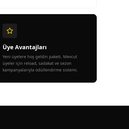
Üye Avantajları
Yeni üyelere hoş geldin paketi. Mevcut
üyeler için reload, sadakat ve sezon
kampanyalarıyla ödüllendirme sistemi.