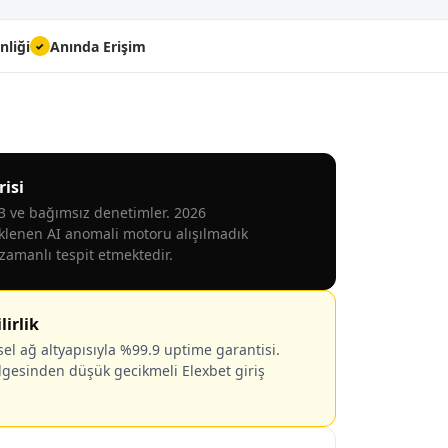
nliği
Anında Erişim
✓
isi
.3 ve bağımsız denetimler. 2026
klenen AI anomali motoru alışılmadık
 zamanlı tespit etmektedir.
lirlik
el ağ altyapısıyla %99.9 uptime garantisi.
lgesinden düşük gecikmeli Elexbet giriş