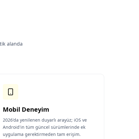
itik alanda
Mobil Deneyim
2026'da yenilenen duyarlı arayüz; iOS ve
Android'in tüm güncel sürümlerinde ek
uygulama gerektirmeden tam erişim.