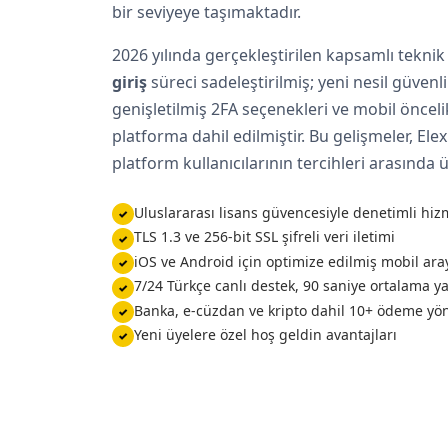
bir seviyeye taşımaktadır.
2026 yılında gerçekleştirilen kapsamlı tekni
giriş
süreci sadeleştirilmiş; yeni nesil güvenl
genişletilmiş 2FA seçenekleri ve mobil öncelik
platforma dahil edilmiştir. Bu gelişmeler, Elexb
platform kullanıcılarının tercihleri arasında üs
Uluslararası lisans güvencesiyle denetimli hiz
✓
TLS 1.3 ve 256-bit SSL şifreli veri iletimi
✓
iOS ve Android için optimize edilmiş mobil ara
✓
7/24 Türkçe canlı destek, 90 saniye ortalama ya
✓
Banka, e-cüzdan ve kripto dahil 10+ ödeme yö
✓
Yeni üyelere özel hoş geldin avantajları
✓