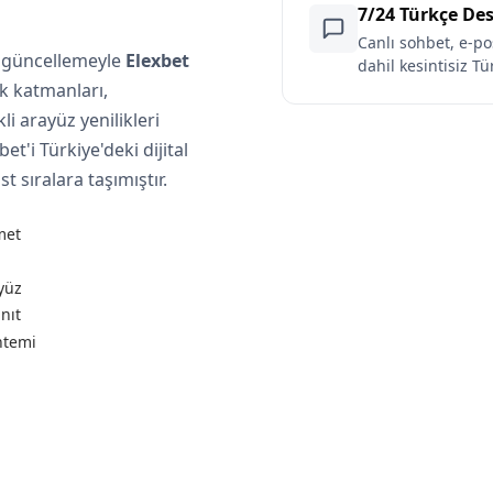
7/24 Türkçe De
Canlı sohbet, e-p
k güncellemeyle
Elexbet
dahil kesintisiz T
ik katmanları,
li arayüz yenilikleri
et'i Türkiye'deki dijital
t sıralara taşımıştır.
met
yüz
nıt
ntemi