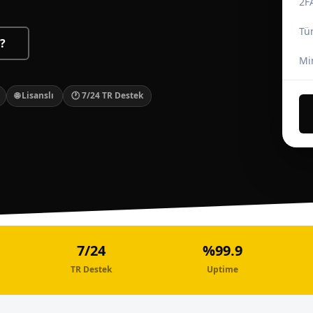
2F
Tü
?
Mi
🌐 Lisanslı
🕐 7/24 TR Destek
7/24
%99.9
TR Destek
Uptime