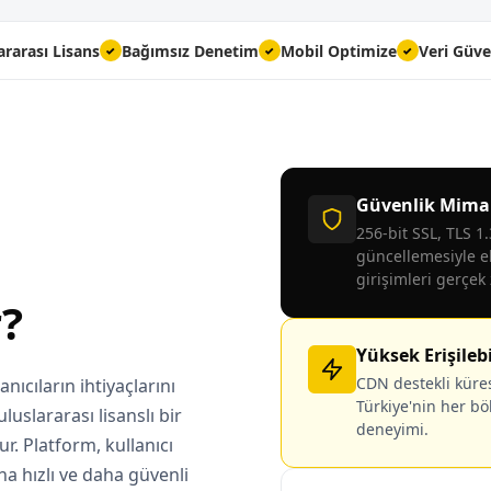
ararası Lisans
Bağımsız Denetim
Mobil Optimize
Veri Güve
✓
✓
✓
Güvenlik Mimar
256-bit SSL, TLS 1
güncellemesiyle e
girişimleri gerçek
?
Yüksek Erişilebi
CDN destekli küres
anıcıların ihtiyaçlarını
Türkiye'nin her bö
uslararası lisanslı bir
deneyimi.
ur. Platform, kullanıcı
a hızlı ve daha güvenli