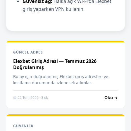
Güvensiz ağ:
Halka açık Wi-Fi'da Elexbet
giriş yaparken VPN kullanın.
GÜNCEL ADRES
Elexbet Giriş Adresi — Temmuz 2026
Doğrulanmış
Bu ay için doğrulanmış Elexbet giriş adresleri ve
kısıtlama durumunda izlenecek adımlar.
Oku →
📅 22 Tem 2026 · 3 dk
GÜVENLIK