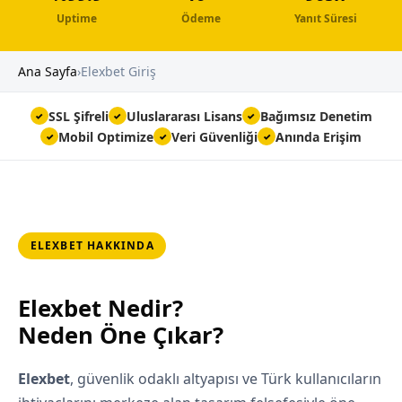
Uptime
Ödeme
Yanıt Süresi
Ana Sayfa
›
Elexbet Giriş
SSL Şifreli
Uluslararası Lisans
Bağımsız Denetim
✓
✓
✓
Mobil Optimize
Veri Güvenliği
Anında Erişim
✓
✓
✓
ELEXBET HAKKINDA
Elexbet Nedir?
Neden Öne Çıkar?
Elexbet
, güvenlik odaklı altyapısı ve Türk kullanıcıların