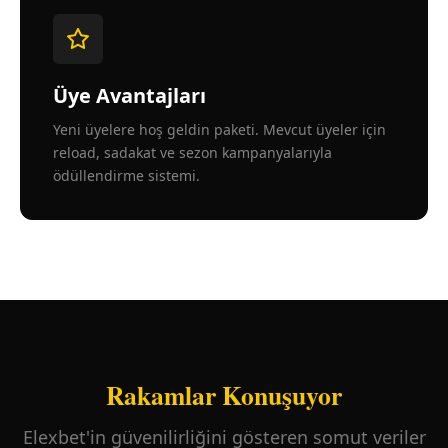
Üye Avantajları
Yeni üyelere hoş geldin paketi. Mevcut üyeler için
reload, sadakat ve sezon kampanyalarıyla
ödüllendirme sistemi.
Rakamlar Konuşuyor
Elexbet'in güvenilirliğini gösteren somut veriler