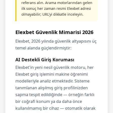
referans alın. Arama motorlarından gelen
ilk sonuç her zaman resmi Elexbet adresi
olmayabilir; URL'yi dikkatle inceleyin.
Elexbet Güvenlik Mimarisi 2026
Elexbet, 2026 yılında güvenlik altyapısını üç
temel alanda güçlendirmiştir:
AI Destekli Giriş Koruması
Elexbet'in yeni nesil güvenlik motoru, her
Elexbet giriş işlemini makine öğrenimi
modelleriyle analiz etmektedir. Sisteme
tanımlanan alışılmış giriş profilinizden
sapma tespit edildiğinde — örneğin farklı
bir coğrafi konum ya da daha önce
kullanılmamış bir cihaz — otomatik olarak