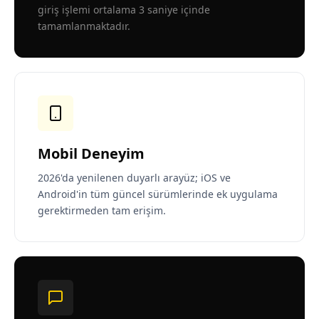
giriş işlemi ortalama 3 saniye içinde
tamamlanmaktadır.
Mobil Deneyim
2026'da yenilenen duyarlı arayüz; iOS ve
Android'in tüm güncel sürümlerinde ek uygulama
gerektirmeden tam erişim.