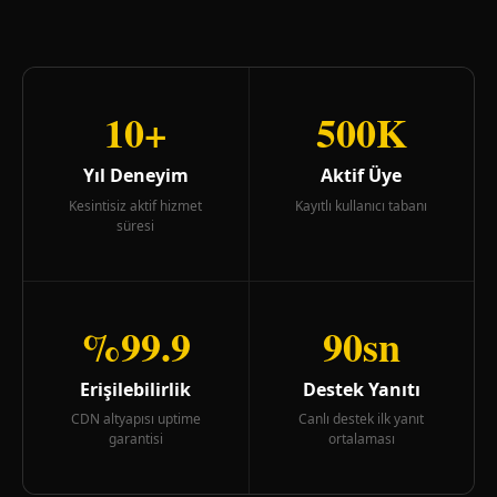
10+
500K
Yıl Deneyim
Aktif Üye
Kesintisiz aktif hizmet
Kayıtlı kullanıcı tabanı
süresi
%99.9
90sn
Erişilebilirlik
Destek Yanıtı
CDN altyapısı uptime
Canlı destek ilk yanıt
garantisi
ortalaması