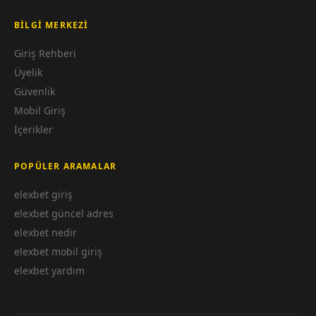
BILGI MERKEZI
Giriş Rehberi
Üyelik
Güvenlik
Mobil Giriş
İçerikler
POPÜLER ARAMALAR
elexbet giriş
elexbet güncel adres
elexbet nedir
elexbet mobil giriş
elexbet yardım