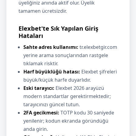
üyeliğiniz anında aktif olur. Üyelik
tamamen ücretsizdir.
Elexbet'te Sık Yapılan Giriş
Hataları
Sahte adres kullanımı:
tr.elexbetgir.com
yerine arama sonuçlarından rastgele
tıklamak risktir.
Harf büyüklüğü hatası:
Elexbet şifreleri
büyük/küçük harfe duyarlıdır.
Eski tarayıcı:
Elexbet 2026 arayüzü
modern standartlar gerektirmektedir;
tarayıcınızı güncel tutun.
2FA gecikmesi:
TOTP kodu 30 saniyede
yenilenir; kodun ekranda göründüğü
anda girin.