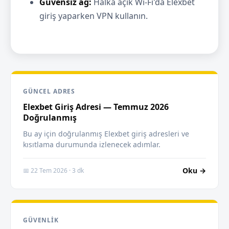
Güvensiz ağ:
Halka açık Wi-Fi'da Elexbet
giriş yaparken VPN kullanın.
GÜNCEL ADRES
Elexbet Giriş Adresi — Temmuz 2026
Doğrulanmış
Bu ay için doğrulanmış Elexbet giriş adresleri ve
kısıtlama durumunda izlenecek adımlar.
Oku →
📅 22 Tem 2026 · 3 dk
GÜVENLIK