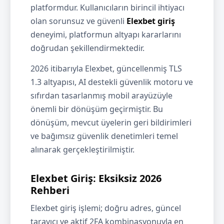
platformdur. Kullanıcıların birincil ihtiyacı
olan sorunsuz ve güvenli
Elexbet giriş
deneyimi, platformun altyapı kararlarını
doğrudan şekillendirmektedir.
2026 itibarıyla Elexbet, güncellenmiş TLS
1.3 altyapısı, AI destekli güvenlik motoru ve
sıfırdan tasarlanmış mobil arayüzüyle
önemli bir dönüşüm geçirmiştir. Bu
dönüşüm, mevcut üyelerin geri bildirimleri
ve bağımsız güvenlik denetimleri temel
alınarak gerçekleştirilmiştir.
Elexbet Giriş: Eksiksiz 2026
Rehberi
Elexbet giriş işlemi; doğru adres, güncel
tarayıcı ve aktif 2FA kombinasyonuyla en