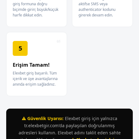
giriş formuna doğru
aktifse SMS veya
biçimde girin; büyük/küçük
authenticator kodunu
harfe dikkat edin.
girerek devam edin.
5
Erişim Tamam!
Elexbet giriş başarılı. Tüm
içerik ve üye avantajlarına
anında erişim sağladınız.
⚠ Güvenlik Uyarısı:
Elexbet giriş için yalnızca
tr.elexbetgir.com'da paylaşılan doğrulanmış
adresleri kullanın. Elexbet adını taklit eden sahte