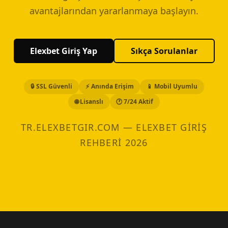
avantajlarından yararlanmaya başlayın.
Elexbet Giriş Yap
Sıkça Sorulanlar
🔒 SSL Güvenli
⚡ Anında Erişim
📱 Mobil Uyumlu
🌐 Lisanslı
🕐 7/24 Aktif
TR.ELEXBETGIR.COM — ELEXBET GİRİŞ
REHBERİ 2026