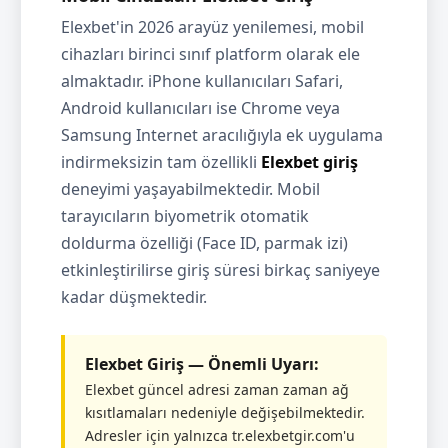
Elexbet'in 2026 arayüz yenilemesi, mobil
cihazları birinci sınıf platform olarak ele
almaktadır. iPhone kullanıcıları Safari,
Android kullanıcıları ise Chrome veya
Samsung Internet aracılığıyla ek uygulama
indirmeksizin tam özellikli
Elexbet giriş
deneyimi yaşayabilmektedir. Mobil
tarayıcıların biyometrik otomatik
doldurma özelliği (Face ID, parmak izi)
etkinleştirilirse giriş süresi birkaç saniyeye
kadar düşmektedir.
Elexbet Giriş — Önemli Uyarı:
Elexbet güncel adresi zaman zaman ağ
kısıtlamaları nedeniyle değişebilmektedir.
Adresler için yalnızca tr.elexbetgir.com'u