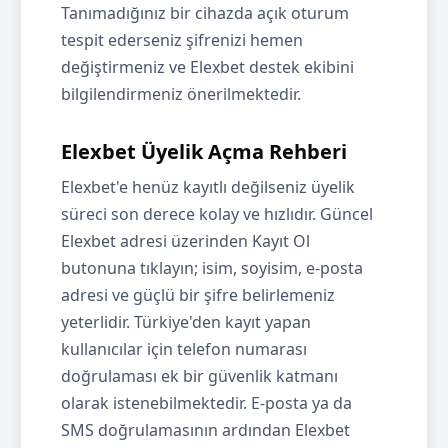
Tanımadığınız bir cihazda açık oturum
tespit ederseniz şifrenizi hemen
değiştirmeniz ve Elexbet destek ekibini
bilgilendirmeniz önerilmektedir.
Elexbet Üyelik Açma Rehberi
Elexbet'e henüz kayıtlı değilseniz üyelik
süreci son derece kolay ve hızlıdır. Güncel
Elexbet adresi üzerinden Kayıt Ol
butonuna tıklayın; isim, soyisim, e-posta
adresi ve güçlü bir şifre belirlemeniz
yeterlidir. Türkiye'den kayıt yapan
kullanıcılar için telefon numarası
doğrulaması ek bir güvenlik katmanı
olarak istenebilmektedir. E-posta ya da
SMS doğrulamasının ardından Elexbet