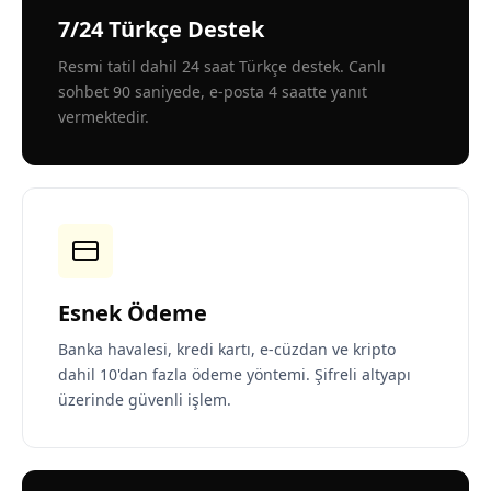
7/24 Türkçe Destek
Resmi tatil dahil 24 saat Türkçe destek. Canlı
sohbet 90 saniyede, e-posta 4 saatte yanıt
vermektedir.
Esnek Ödeme
Banka havalesi, kredi kartı, e-cüzdan ve kripto
dahil 10'dan fazla ödeme yöntemi. Şifreli altyapı
üzerinde güvenli işlem.