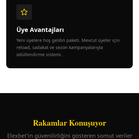
Üye Avantajları
Yeni üyelere hoş geldin paketi. Mevcut üyeler için
reload, sadakat ve sezon kampanyalarıyla
ödüllendirme sistemi.
Rakamlar Konuşuyor
Elexbet'in güvenilirliğini gösteren somut veriler