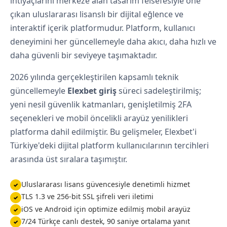
ihtiyaçlarını merkeze alan tasarım felsefesiyle öne
çıkan uluslararası lisanslı bir dijital eğlence ve
interaktif içerik platformudur. Platform, kullanıcı
deneyimini her güncellemeyle daha akıcı, daha hızlı ve
daha güvenli bir seviyeye taşımaktadır.
2026 yılında gerçekleştirilen kapsamlı teknik
güncellemeyle
Elexbet giriş
süreci sadeleştirilmiş;
yeni nesil güvenlik katmanları, genişletilmiş 2FA
seçenekleri ve mobil öncelikli arayüz yenilikleri
platforma dahil edilmiştir. Bu gelişmeler, Elexbet'i
Türkiye'deki dijital platform kullanıcılarının tercihleri
arasında üst sıralara taşımıştır.
Uluslararası lisans güvencesiyle denetimli hizmet
✓
TLS 1.3 ve 256-bit SSL şifreli veri iletimi
✓
iOS ve Android için optimize edilmiş mobil arayüz
✓
7/24 Türkçe canlı destek, 90 saniye ortalama yanıt
✓