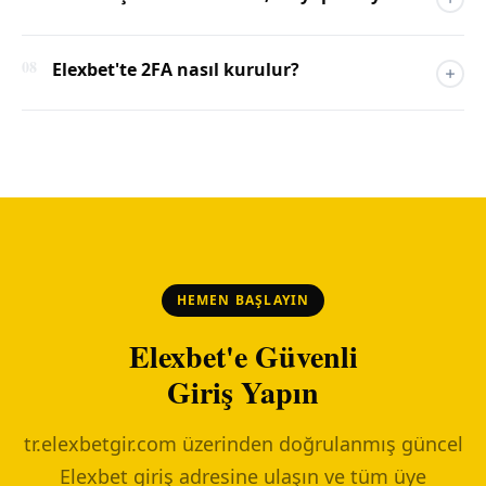
tüm özelliklere erişebilirsiniz.
adres üzerinden Kayıt Ol butonuna tıklayın, formu
doldurun ve e-posta veya SMS doğrulamasını
tamamlayın. Hesabınız hemen aktif olur ve hoş geldin
Elexbet giriş ekranındaki "Şifremi Unuttum"
08
Elexbet'te 2FA nasıl kurulur?
avantajlarına anında kavuşursunuz.
bağlantısına tıklayın. Üyelik e-posta adresinize
sıfırlama bağlantısı gönderilecektir. Bağlantı 15 dakika
geçerlidir. E-posta gelmezse spam klasörünüzü
Elexbet hesabınıza giriş yapın, sağ üstteki profil
kontrol edin; sorun devam ederse Elexbet canlı
menüsünden Güvenlik Ayarları'na gidin ve İki Faktörlü
desteğe başvurun.
Doğrulama seçeneğini aktif hale getirin. SMS veya
authenticator uygulama seçeneklerinden birini tercih
edin. SMS'e kıyasla authenticator uygulaması (Google,
Microsoft) SIM swap saldırılarına karşı çok daha
güvenlidir.
HEMEN BAŞLAYIN
Elexbet'e Güvenli
Giriş Yapın
tr.elexbetgir.com üzerinden doğrulanmış güncel
Elexbet giriş adresine ulaşın ve tüm üye