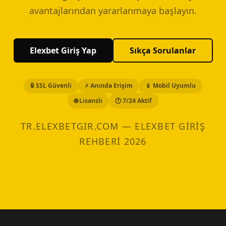
avantajlarından yararlanmaya başlayın.
Elexbet Giriş Yap
Sıkça Sorulanlar
🔒 SSL Güvenli
⚡ Anında Erişim
📱 Mobil Uyumlu
🌐 Lisanslı
🕐 7/24 Aktif
TR.ELEXBETGIR.COM — ELEXBET GİRİŞ
REHBERİ 2026