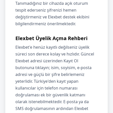
Tanımadığınız bir cihazda açık oturum
tespit ederseniz şifrenizi hemen
değiştirmeniz ve Elexbet destek ekibini
bilgilendirmeniz önerilmektedir.
Elexbet Üyelik Açma Rehberi
Elexbet'e henüz kayıtlı değilseniz üyelik
süreci son derece kolay ve hızlıdır. Güncel
Elexbet adresi üzerinden Kayıt Ol
butonuna tıklayın; isim, soyisim, e-posta
adresi ve güçlü bir şifre belirlemeniz
yeterlidir. Türkiye'den kayıt yapan
kullanıcılar için telefon numarası
doğrulaması ek bir güvenlik katmanı
olarak istenebilmektedir. E-posta ya da
SMS doğrulamasının ardından Elexbet