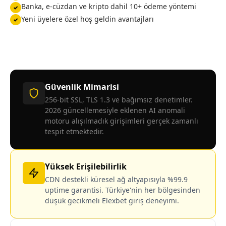
Banka, e-cüzdan ve kripto dahil 10+ ödeme yöntemi
✓
Yeni üyelere özel hoş geldin avantajları
✓
Güvenlik Mimarisi
256-bit SSL, TLS 1.3 ve bağımsız denetimler.
2026 güncellemesiyle eklenen AI anomali
motoru alışılmadık girişimleri gerçek zamanlı
tespit etmektedir.
Yüksek Erişilebilirlik
CDN destekli küresel ağ altyapısıyla %99.9
uptime garantisi. Türkiye'nin her bölgesinden
düşük gecikmeli Elexbet giriş deneyimi.