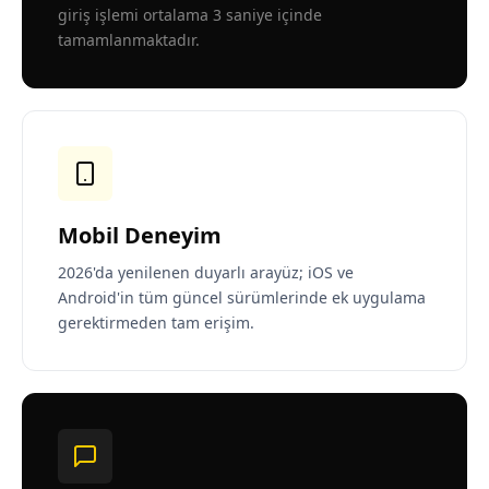
giriş işlemi ortalama 3 saniye içinde
tamamlanmaktadır.
Mobil Deneyim
2026'da yenilenen duyarlı arayüz; iOS ve
Android'in tüm güncel sürümlerinde ek uygulama
gerektirmeden tam erişim.