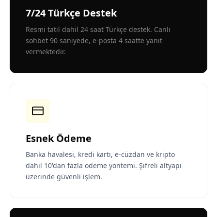
7/24 Türkçe Destek
Resmi tatil dahil 24 saat Türkçe destek. Canlı
sohbet 90 saniyede, e-posta 4 saatte yanıt
vermektedir.
Esnek Ödeme
Banka havalesi, kredi kartı, e-cüzdan ve kripto
dahil 10'dan fazla ödeme yöntemi. Şifreli altyapı
üzerinde güvenli işlem.