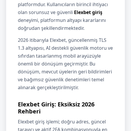
platformdur. Kullanıcıların birincil ihtiyacı
olan sorunsuz ve güvenli
Elexbet giriş
deneyimi, platformun altyapı kararlarını
doğrudan şekillendirmektedir.
2026 itibarıyla Elexbet, güncellenmiş TLS
1.3 altyapısı, AI destekli güvenlik motoru ve
sıfırdan tasarlanmış mobil arayüzüyle
önemli bir dönüşüm geçirmiştir. Bu
dönüşüm, mevcut üyelerin geri bildirimleri
ve bağımsız güvenlik denetimleri temel
alınarak gerçekleştirilmiştir.
Elexbet Giriş: Eksiksiz 2026
Rehberi
Elexbet giriş işlemi; doğru adres, güncel
tarayıcı ve aktif 2FA kombinasyonuyla en