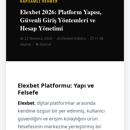
KAPSAMLI REHBER
Elexbet 2026: Platform Yapısı,
Güvenli Giriş Yöntemleri ve
Hesap Yönetimi
📅 22 Temmuz 2026 · ✍ Elexbet Editörü · ⏱ 11 dk
okuma · 🔄 Güncel
Elexbet Platformu: Yapı ve
Felsefe
Elexbet
, dijital platformlar arasında
kendine özgün bir yer edinmiş, kullanıcı
güvenliğini ve erişim kolaylığını ürün
felsefesinin merkezine yerleştirmiş bir