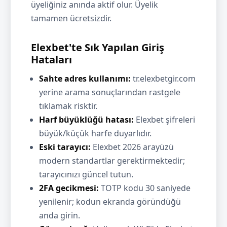
üyeliğiniz anında aktif olur. Üyelik
tamamen ücretsizdir.
Elexbet'te Sık Yapılan Giriş
Hataları
Sahte adres kullanımı:
tr.elexbetgir.com
yerine arama sonuçlarından rastgele
tıklamak risktir.
Harf büyüklüğü hatası:
Elexbet şifreleri
büyük/küçük harfe duyarlıdır.
Eski tarayıcı:
Elexbet 2026 arayüzü
modern standartlar gerektirmektedir;
tarayıcınızı güncel tutun.
2FA gecikmesi:
TOTP kodu 30 saniyede
yenilenir; kodun ekranda göründüğü
anda girin.