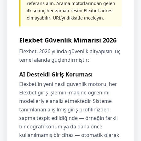
referans alın. Arama motorlarından gelen
ilk sonuç her zaman resmi Elexbet adresi
olmayabilir; URL'yi dikkatle inceleyin.
Elexbet Güvenlik Mimarisi 2026
Elexbet, 2026 yılında güvenlik altyapısını üç
temel alanda güçlendirmiştir:
AI Destekli Giriş Koruması
Elexbet'in yeni nesil güvenlik motoru, her
Elexbet giriş işlemini makine öğrenimi
modelleriyle analiz etmektedir. Sisteme
tanımlanan alışılmış giriş profilinizden
sapma tespit edildiğinde — örneğin farklı
bir coğrafi konum ya da daha önce
kullanılmamış bir cihaz — otomatik olarak