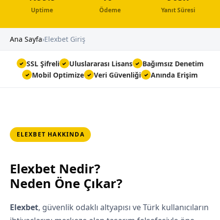
Uptime
Ödeme
Yanıt Süresi
Ana Sayfa
›
Elexbet Giriş
SSL Şifreli
Uluslararası Lisans
Bağımsız Denetim
✓
✓
✓
Mobil Optimize
Veri Güvenliği
Anında Erişim
✓
✓
✓
ELEXBET HAKKINDA
Elexbet Nedir?
Neden Öne Çıkar?
Elexbet
, güvenlik odaklı altyapısı ve Türk kullanıcıların