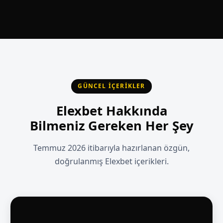
GÜNCEL İÇERIKLER
Elexbet Hakkında
Bilmeniz Gereken Her Şey
Temmuz 2026 itibarıyla hazırlanan özgün,
doğrulanmış Elexbet içerikleri.