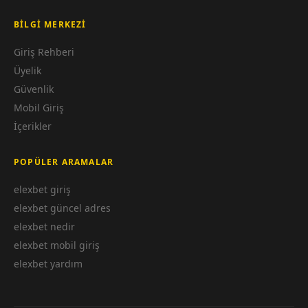
BILGI MERKEZI
Giriş Rehberi
Üyelik
Güvenlik
Mobil Giriş
İçerikler
POPÜLER ARAMALAR
elexbet giriş
elexbet güncel adres
elexbet nedir
elexbet mobil giriş
elexbet yardım