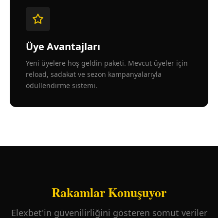
Üye Avantajları
Yeni üyelere hoş geldin paketi. Mevcut üyeler için
reload, sadakat ve sezon kampanyalarıyla
ödüllendirme sistemi.
Rakamlar Konuşuyor
Elexbet'in güvenilirliğini gösteren somut veriler