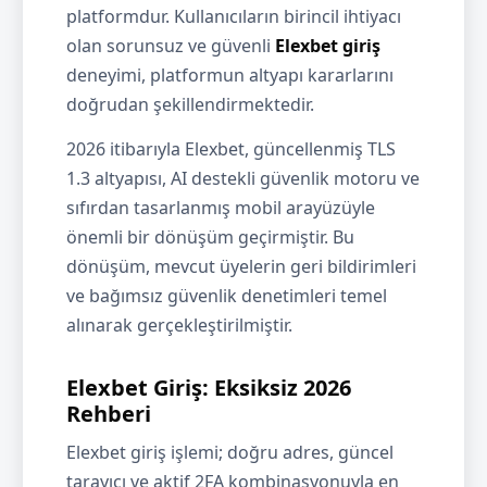
platformdur. Kullanıcıların birincil ihtiyacı
olan sorunsuz ve güvenli
Elexbet giriş
deneyimi, platformun altyapı kararlarını
doğrudan şekillendirmektedir.
2026 itibarıyla Elexbet, güncellenmiş TLS
1.3 altyapısı, AI destekli güvenlik motoru ve
sıfırdan tasarlanmış mobil arayüzüyle
önemli bir dönüşüm geçirmiştir. Bu
dönüşüm, mevcut üyelerin geri bildirimleri
ve bağımsız güvenlik denetimleri temel
alınarak gerçekleştirilmiştir.
Elexbet Giriş: Eksiksiz 2026
Rehberi
Elexbet giriş işlemi; doğru adres, güncel
tarayıcı ve aktif 2FA kombinasyonuyla en