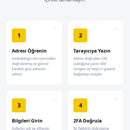
1
2
Adresi Öğrenin
Tarayıcıya Yazın
tr.elexbetgir.com üzerinden
Adresi doğrudan URL
doğrulanmış ve güncel
çubuğuna yazın. Kilit
Elexbet giriş adresini
simgesi ve https:// güvenli
edinin.
bağlantıyı onaylar.
3
4
Bilgileri Girin
2FA Doğrula
Kullanıcı adı ve şifrenizi
İki faktörlü doğrulama