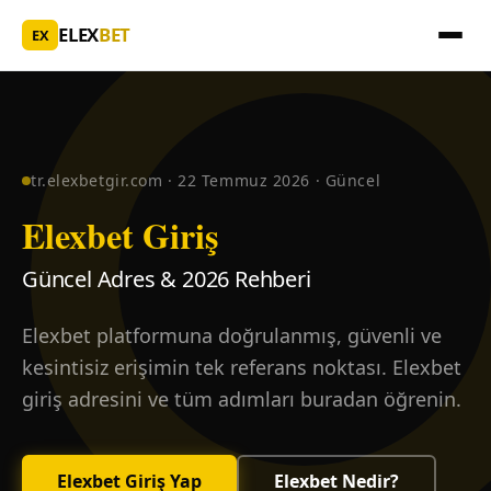
ELEX
BET
EX
tr.elexbetgir.com · 22 Temmuz 2026 · Güncel
Elexbet Giriş
Güncel Adres & 2026 Rehberi
Elexbet platformuna doğrulanmış, güvenli ve
kesintisiz erişimin tek referans noktası. Elexbet
giriş adresini ve tüm adımları buradan öğrenin.
Elexbet Giriş Yap
Elexbet Nedir?