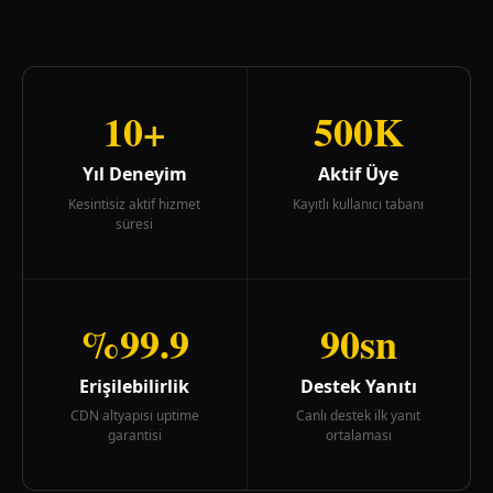
10+
500K
Yıl Deneyim
Aktif Üye
Kesintisiz aktif hizmet
Kayıtlı kullanıcı tabanı
süresi
%99.9
90sn
Erişilebilirlik
Destek Yanıtı
CDN altyapısı uptime
Canlı destek ilk yanıt
garantisi
ortalaması