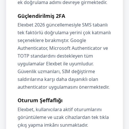
ek doğrulama adımı devreye girmektedir.
Güçlendirilmiş 2FA
Elexbet 2026 güncellemesiyle SMS tabanlı
tek faktörlü doğrulama yerini çok katmanlı
seçeneklere bırakmıştır. Google
Authenticator, Microsoft Authenticator ve
TOTP standardını destekleyen tüm
uygulamalar Elexbet ile uyumludur.
Güvenlik uzmanları, SIM değiştirme
saldırılarına karşı daha dayanıklı olan
authenticator uygulamasını önermektedir.
Oturum Şeffaflığı
Elexbet, kullanıcılara aktif oturumlarını
görüntüleme ve uzak cihazlardan tek tıkla
çıkış yapma imkânı sunmaktadır.