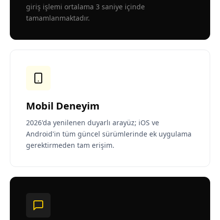
giriş işlemi ortalama 3 saniye içinde
tamamlanmaktadır.
Mobil Deneyim
2026'da yenilenen duyarlı arayüz; iOS ve
Android'in tüm güncel sürümlerinde ek uygulama
gerektirmeden tam erişim.