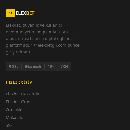
ELEX
BET
EX
Elexbet, güvenlik ve kullanıcı
memnuniyetini ön planda tutan
uluslararası lisanslı dijital eğlence
platformudur. tr.elexbetgir.com güncel
giriş rehberi.
🔒 SSL
🌐 Lisanslı
18+
7/24
HIZLI ERIŞIM
Elexbet Hakkında
Elexbet Giriş
Özellikler
Makaleler
SSS