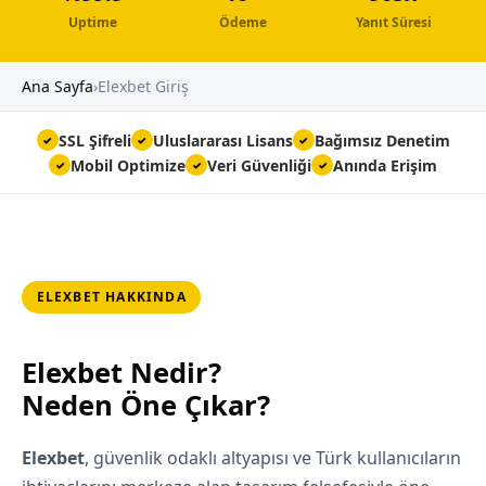
Uptime
Ödeme
Yanıt Süresi
Ana Sayfa
›
Elexbet Giriş
SSL Şifreli
Uluslararası Lisans
Bağımsız Denetim
✓
✓
✓
Mobil Optimize
Veri Güvenliği
Anında Erişim
✓
✓
✓
ELEXBET HAKKINDA
Elexbet Nedir?
Neden Öne Çıkar?
Elexbet
, güvenlik odaklı altyapısı ve Türk kullanıcıların