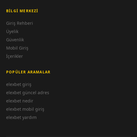
BILGI MERKEZI
Giriş Rehberi
Üyelik
Güvenlik
Mobil Giriş
İçerikler
POPÜLER ARAMALAR
elexbet giriş
elexbet güncel adres
elexbet nedir
elexbet mobil giriş
elexbet yardım