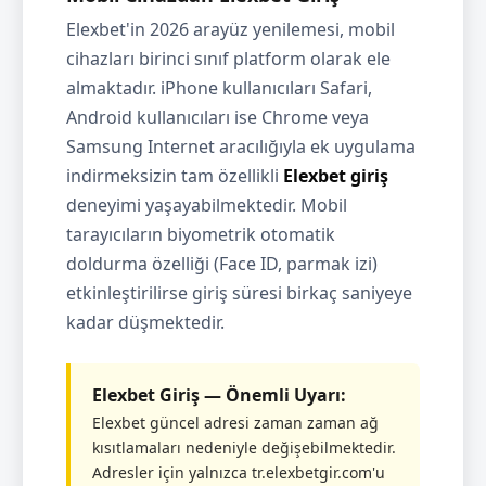
Elexbet'in 2026 arayüz yenilemesi, mobil
cihazları birinci sınıf platform olarak ele
almaktadır. iPhone kullanıcıları Safari,
Android kullanıcıları ise Chrome veya
Samsung Internet aracılığıyla ek uygulama
indirmeksizin tam özellikli
Elexbet giriş
deneyimi yaşayabilmektedir. Mobil
tarayıcıların biyometrik otomatik
doldurma özelliği (Face ID, parmak izi)
etkinleştirilirse giriş süresi birkaç saniyeye
kadar düşmektedir.
Elexbet Giriş — Önemli Uyarı:
Elexbet güncel adresi zaman zaman ağ
kısıtlamaları nedeniyle değişebilmektedir.
Adresler için yalnızca tr.elexbetgir.com'u