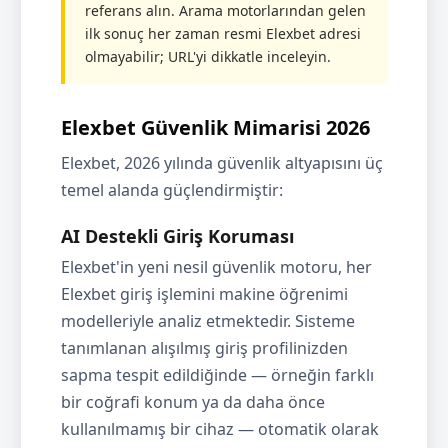
referans alın. Arama motorlarından gelen
ilk sonuç her zaman resmi Elexbet adresi
olmayabilir; URL'yi dikkatle inceleyin.
Elexbet Güvenlik Mimarisi 2026
Elexbet, 2026 yılında güvenlik altyapısını üç
temel alanda güçlendirmiştir:
AI Destekli Giriş Koruması
Elexbet'in yeni nesil güvenlik motoru, her
Elexbet giriş işlemini makine öğrenimi
modelleriyle analiz etmektedir. Sisteme
tanımlanan alışılmış giriş profilinizden
sapma tespit edildiğinde — örneğin farklı
bir coğrafi konum ya da daha önce
kullanılmamış bir cihaz — otomatik olarak