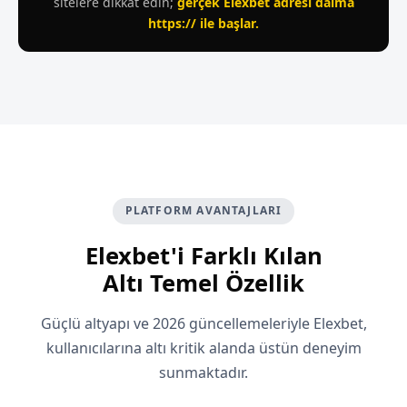
sitelere dikkat edin;
gerçek Elexbet adresi daima
https:// ile başlar.
PLATFORM AVANTAJLARI
Elexbet'i Farklı Kılan
Altı Temel Özellik
Güçlü altyapı ve 2026 güncellemeleriyle Elexbet,
kullanıcılarına altı kritik alanda üstün deneyim
sunmaktadır.