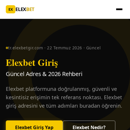
ELEX
BET
EX
tr.elexbetgir.com · 22 Temmuz 2026 · Güncel
Elexbet Giriş
Güncel Adres & 2026 Rehberi
Elexbet platformuna doğrulanmış, güvenli ve
kesintisiz erişimin tek referans noktası. Elexbet
giriş adresini ve tüm adımları buradan öğrenin.
Elexbet Giriş Yap
Elexbet Nedir?