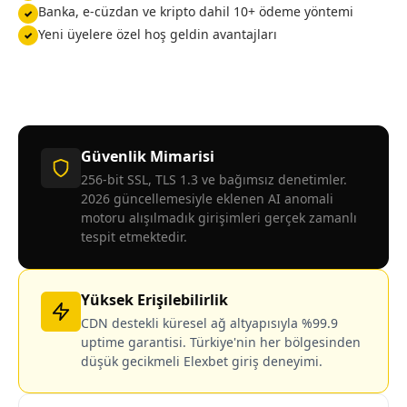
Banka, e-cüzdan ve kripto dahil 10+ ödeme yöntemi
✓
Yeni üyelere özel hoş geldin avantajları
✓
Güvenlik Mimarisi
256-bit SSL, TLS 1.3 ve bağımsız denetimler.
2026 güncellemesiyle eklenen AI anomali
motoru alışılmadık girişimleri gerçek zamanlı
tespit etmektedir.
Yüksek Erişilebilirlik
CDN destekli küresel ağ altyapısıyla %99.9
uptime garantisi. Türkiye'nin her bölgesinden
düşük gecikmeli Elexbet giriş deneyimi.