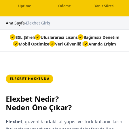
Uptime
Ödeme
Yanıt Süresi
Ana Sayfa
›
Elexbet Giriş
SSL Şifreli
Uluslararası Lisans
Bağımsız Denetim
✓
✓
✓
Mobil Optimize
Veri Güvenliği
Anında Erişim
✓
✓
✓
ELEXBET HAKKINDA
Elexbet Nedir?
Neden Öne Çıkar?
Elexbet
, güvenlik odaklı altyapısı ve Türk kullanıcıların