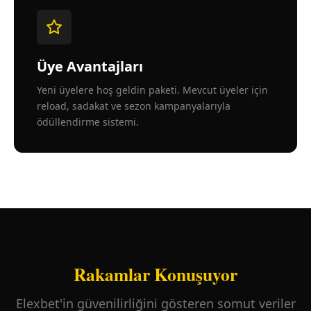
Üye Avantajları
Yeni üyelere hoş geldin paketi. Mevcut üyeler için
reload, sadakat ve sezon kampanyalarıyla
ödüllendirme sistemi.
Rakamlar Konuşuyor
Elexbet'in güvenilirliğini gösteren somut veriler