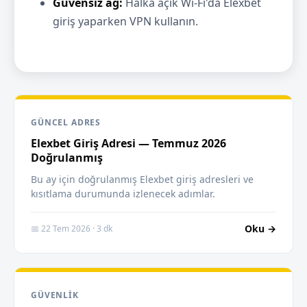
Güvensiz ağ:
Halka açık Wi-Fi'da Elexbet
giriş yaparken VPN kullanın.
GÜNCEL ADRES
Elexbet Giriş Adresi — Temmuz 2026
Doğrulanmış
Bu ay için doğrulanmış Elexbet giriş adresleri ve
kısıtlama durumunda izlenecek adımlar.
Oku →
📅 22 Tem 2026 · 3 dk
GÜVENLIK