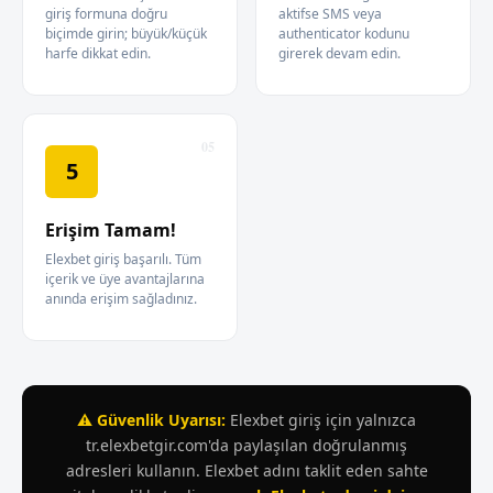
giriş formuna doğru
aktifse SMS veya
biçimde girin; büyük/küçük
authenticator kodunu
harfe dikkat edin.
girerek devam edin.
5
Erişim Tamam!
Elexbet giriş başarılı. Tüm
içerik ve üye avantajlarına
anında erişim sağladınız.
⚠ Güvenlik Uyarısı:
Elexbet giriş için yalnızca
tr.elexbetgir.com'da paylaşılan doğrulanmış
adresleri kullanın. Elexbet adını taklit eden sahte