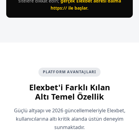
sitelere dikkat edin;
gerçek Elexbet adresi daima
https:// ile başlar.
PLATFORM AVANTAJLARI
Elexbet'i Farklı Kılan
Altı Temel Özellik
Güçlü altyapı ve 2026 güncellemeleriyle Elexbet,
kullanıcılarına altı kritik alanda üstün deneyim
sunmaktadır.