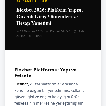
KAPSAMLI REHBER
Elexbet 2026: Platform Yapısı,
Güvenli Giriş Yöntemleri ve
Hesap Yönetimi
📅 22 Temmuz 2026 · ✍ Elexbet Editörü · ⏱ 11 dk
okuma · 🔄 Güncel
Elexbet Platformu: Yapı ve
Felsefe
Elexbet
, dijital platformlar arasında
kendine özgün bir yer edinmiş, kullanıcı
güvenliğini ve erişim kolaylığını ürün
felsefesinin merkezine yerleştirmiş bir