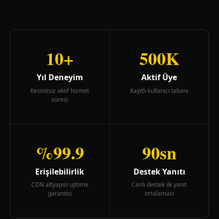
10+
500K
Yıl Deneyim
Aktif Üye
Kesintisiz aktif hizmet
Kayıtlı kullanıcı tabanı
süresi
%99.9
90sn
Erişilebilirlik
Destek Yanıtı
CDN altyapısı uptime
Canlı destek ilk yanıt
garantisi
ortalaması