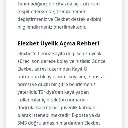
Tanımadığınız bir cihazda açık oturum
tespit ederseniz şifrenizi hemen
değiştirmeniz ve Elexbet destek ekibini
bilgilendirmeniz önerilmektedir.
Elexbet Üyelik Açma Rehberi
Elexbet'e henüz kayıtlı değilseniz üyelik
süreci son derece kolay ve hızlıdır. Güncel
Elexbet adresi üzerinden Kayıt Ol
butonuna tıklayın; isim, soyisim, e-posta
adresi ve güçlü bir şifre belirlemeniz
yeterlidir. Türkiye'den kayıt yapan
kullanıcılar için telefon numarası
doğrulaması ek bir güvenlik katmanı
olarak istenebilmektedir. E-posta ya da
SMS doğrulamasının ardından Elexbet