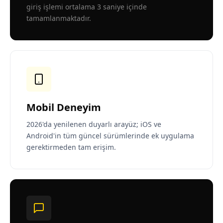
giriş işlemi ortalama 3 saniye içinde
tamamlanmaktadır.
Mobil Deneyim
2026'da yenilenen duyarlı arayüz; iOS ve
Android'in tüm güncel sürümlerinde ek uygulama
gerektirmeden tam erişim.