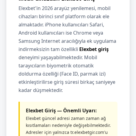
Elexbet'in 2026 arayüz yenilemesi, mobil
cihazları birinci sınıf platform olarak ele
almaktadır. iPhone kullanıcıları Safari,
Android kullanıcıları ise Chrome veya
Samsung Internet aracılığıyla ek uygulama
indirmeksizin tam özellikli
Elexbet giriş
deneyimi yaşayabilmektedir. Mobil
tarayıcıların biyometrik otomatik
doldurma özelliği (Face ID, parmak izi)
etkinleştirilirse giriş süresi birkaç saniyeye
kadar düşmektedir.
Elexbet Giriş — Önemli Uyarı:
Elexbet güncel adresi zaman zaman ağ
kısıtlamaları nedeniyle değişebilmektedir.
Adresler için yalnızca tr.elexbetgir.com'u