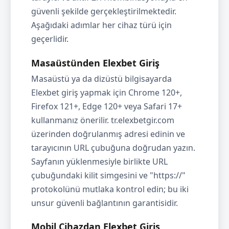
güvenli şekilde gerçekleştirilmektedir.
Aşağıdaki adımlar her cihaz türü için
geçerlidir.
Masaüstünden Elexbet Giriş
Masaüstü ya da dizüstü bilgisayarda
Elexbet giriş yapmak için Chrome 120+,
Firefox 121+, Edge 120+ veya Safari 17+
kullanmanız önerilir. tr.elexbetgir.com
üzerinden doğrulanmış adresi edinin ve
tarayıcının URL çubuğuna doğrudan yazın.
Sayfanın yüklenmesiyle birlikte URL
çubuğundaki kilit simgesini ve "https://"
protokolünü mutlaka kontrol edin; bu iki
unsur güvenli bağlantının garantisidir.
Mobil Cihazdan Elexbet Giriş