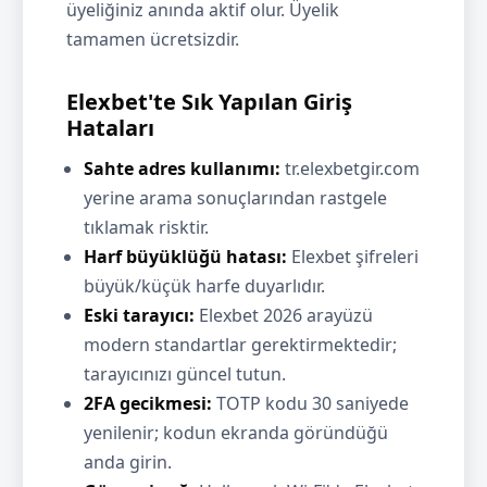
üyeliğiniz anında aktif olur. Üyelik
tamamen ücretsizdir.
Elexbet'te Sık Yapılan Giriş
Hataları
Sahte adres kullanımı:
tr.elexbetgir.com
yerine arama sonuçlarından rastgele
tıklamak risktir.
Harf büyüklüğü hatası:
Elexbet şifreleri
büyük/küçük harfe duyarlıdır.
Eski tarayıcı:
Elexbet 2026 arayüzü
modern standartlar gerektirmektedir;
tarayıcınızı güncel tutun.
2FA gecikmesi:
TOTP kodu 30 saniyede
yenilenir; kodun ekranda göründüğü
anda girin.